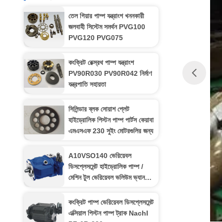
তেল গিয়ার পাম্প যন্ত্রাংশ খননকারী
জলবাহী সিস্টেম সমর্থন PVG100
PVG120 PVG075
কংক্রিট রেক্স্রথ পাম্প যন্ত্রাংশ
PV90R030 PV90R042 নির্মাণ
যন্ত্রপাতি সহায়তা
সিলিন্ডার ব্লক সোয়াশ প্লেট
হাইড্রোলিক পিস্টন পাম্প পার্টস কেয়াবা
এমএসএফ 230 সুইং মোটরগুলির জন্য
A10VSO140 ভেরিয়েবল
ডিসপ্লেসমেন্ট হাইড্রোলিক পাম্প /
মেশিন টুল ভেরিয়েবল ভলিউম ভ্যান
পাম্প
কংক্রিট পাম্প ভেরিয়েবল ডিসপ্লেসমেন্ট
এক্সিয়াল পিস্টন পাম্প ট্রাক NachI