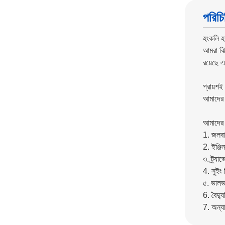
পরিচি
হংকলি হ
আমরা ঝিন
রয়েছে 
প্রায়শই
আমাদের প
আমাদের ম
1. জলবাহ
2. ইঞ্জি
৩. ট্র্য
4. সুইং 
৫. ভালভ 
6. বৈদ্যু
7. অন্যা