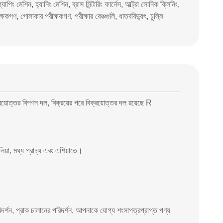
িং মেশিন, হ্যানিং মেশিন, ব্রাস সিন্টারিং ফার্নেস, আল্ট্রা সোনিক ক্লিনিং,
ীক্ষকগণ, গোলাকার পরীক্ষকগণ, পরীক্ষার বেঞ্চগুলি, ধাতববিদ্যুৎ, চুল্লি
য়োত্তর বিপণন দল, বিক্রয়ের পরে বিক্রয়োত্তর দল রয়েছে R
়া, মধ্য প্রাচ্য এবং এশিয়াতে।
পরিদর্শন, প্রাক চালানের পরিদর্শন, আপনাকে যোগ্য শংসাপত্রপ্রাপ্ত পণ্য