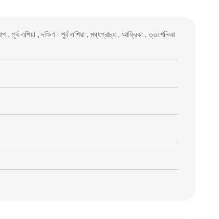
পূর্ব এশিয়া , দক্ষিণ - পূর্ব এশিয়া , মধ্যপ্রাচ্য , আফ্রিকা , ত্তশেনিআ