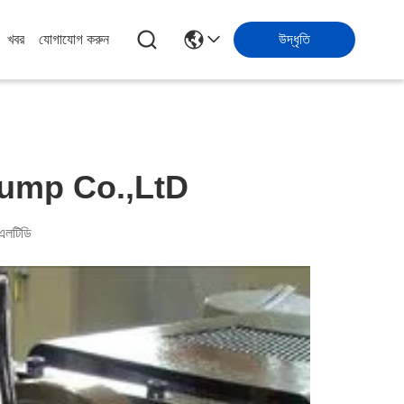
খবর
যোগাযোগ করুন
উদ্ধৃতি
Pump Co.,LtD
এলটিডি