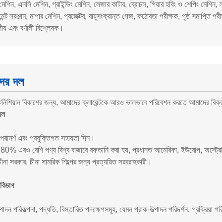
েশিন, এনসি মেশিন, গ্রাইন্ডিং মেশিন, লেজার কাটার, ব্রোচস, গিয়ার হবিং ও শেপিং মেশিন, ল্যাপ
টমেন্ট সরঞ্জাম, মাপার মেশিন, প্রজেক্টর, বায়ুসংক্রান্ত গেজ, কঠোরতা পরীক্ষক, পৃষ্ঠ সমাপ্তি পর
ডলীয় এবং বর্ণালী বিশ্লেষক।
ের দল
কনিশিয়ান বিকাশের জন্য, আমাদের ক্লায়েন্টকে আরও ভালভাবে পরিবেশন করতে আমাদের বিক্র
দল
পরামর্শ এবং প্রযুক্তিগত সহায়তা দিন।
80% এরও বেশি পণ্য বিশ্ব বাজারে রফতানি করা হয়, প্রধানত আমেরিকা, ইউরোপ, অস্ট্রেলিয
না সরকার, চীনা সামরিক শিল্পের জন্য প্রত্যয়িত সরবরাহকারী।
বিভাগ
পাদন পরিকল্পনা, পদ্ধতি, বিস্তারিত পদক্ষেপসমূহ, যেমন প্রাক-উত্পাদন পরিদর্শন, প্রক্রিয়া 