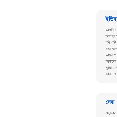
ইতিহ
আপনি ক
তারপরে 
যদি এটি
যখন আপন
আমরা প্
আমাদের প
সুতরাং 
আমাদের 
সেবা
এছাড়াও,