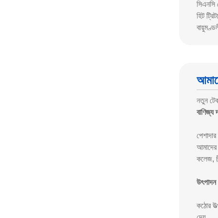
সিএনসি ম
হিট ট্রি
বায়ুমণ্
আমাদ
নতুন টে
বাণিজ্য 
পেশাদার 
আমাদের 
কলেজ, চী
উৎপাদন 
কঠোর উত্
দেয়