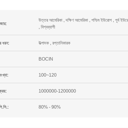
উত্তর আমেরিকা , দক্ষিণ আমেরিকা , পশ্চিম ইউরোপ , পূর্ব ইউরোপ , 
াজার:
, বিশ্বব্যাপী
ের ধরন:
উত্পাদক , রপ্তানিকারক
BOCIN
সংখ্যা:
100~120
ক্রয়:
1000000-1200000
পি.সি.:
80% - 90%