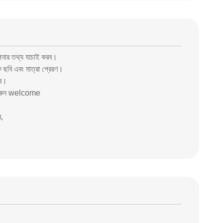
নার তথ্য যাচাই করব।
ছবি এবং মাত্রা প্রেরণ।
রব।
া করুন welcome
ব,