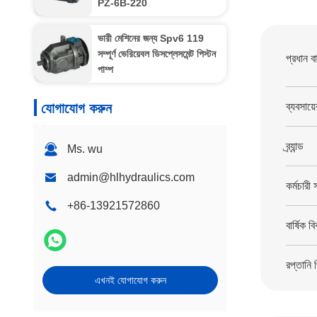
PZ-6B-220
ভারী মেশিনের জন্য Spv6 119
সম্পূর্ণ ভেরিয়েবল ডিসপ্লেসমেন্ট পিস্টন
প্রধান ব
পাম্প
যোগাযোগ করুন
ব্যবসায়
ব্র্যান্ড
Ms. wu
admin@hlhydraulics.com
কর্মচারী 
+86-13921572860
বার্ষিক বি
রপ্তানি 
এখনই যোগাযোগ করুন