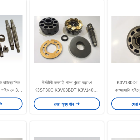
ি হাইড্রোলিক
দীর্ঘজীবী জলবাহী পাম্প খুচরা যন্ত্রাংশ
K3V180DT 
রিং গাইড কে 3 ভি
K3SP36C K3V63BDT K3V140DT
কাওয়াসাকি হাইড্রো
উচ্চ দক্ষতা
জী
সেরা মূল্য পান
সেরা 