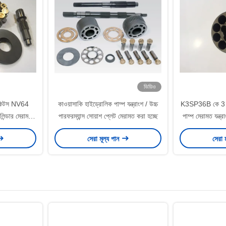
ভিডিও
মাণ কিটস NV64
কাওয়াসাকি হাইড্রোলিক পাম্প যন্ত্রাংশ / উচ্চ
K3SP36B কে 3 এ
ন্ডার মেরামত
পারফরম্যান্স সোয়াশ প্লেট মেরামত করা হচ্ছে
পাম্প মেরামত যন্ত্
পা
সেরা মূল্য পান
সেরা 