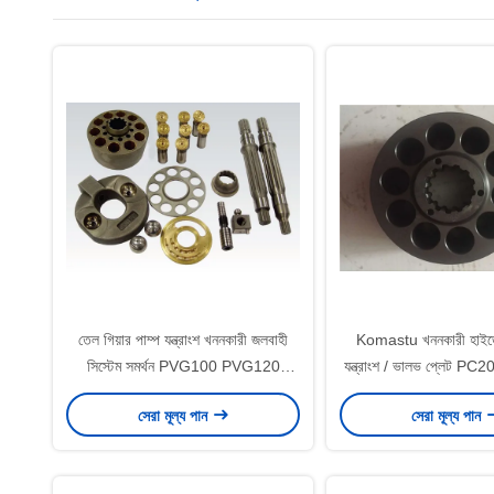
তেল গিয়ার পাম্প যন্ত্রাংশ খননকারী জলবাহী
Komastu খননকারী হাইড্
সিস্টেম সমর্থন PVG100 PVG120
যন্ত্রাংশ / ভালভ প্লেট 
PVG075
কাস্টমাইজড
সেরা মূল্য পান
সেরা মূল্য পান