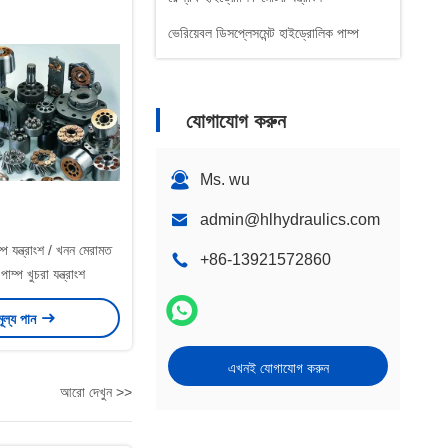
ভেরিয়েবল ডিসপ্লেসমেন্ট হাইড্রোলিক পাম্প
যোগাযোগ করুন
Ms. wu
admin@hlhydraulics.com
্প যন্ত্রাংশ / খনন মেরামত
+86-13921572860
াম্প খুচরা যন্ত্রাংশ
মূল্য পান
এখনই যোগাযোগ করুন
আরো দেখুন >>