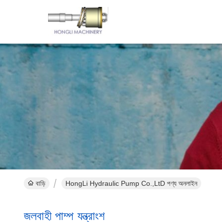
বাড়ি
HongLi Hydraulic Pump Co.,LtD পণ্য অনলাইন
জলবাহী পাম্প যন্ত্রাংশ