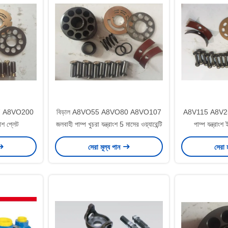
 A8VO200
বিড়াল A8VO55 A8VO80 A8VO107
A8V115 A8V250
াশ প্লেট
জলবাহী পাম্প খুচরা যন্ত্রাংশ 5 মাসের ওয়্যারেন্টি
পাম্প যন্ত্রাংশ
সেরা মূল্য পান
সেরা 