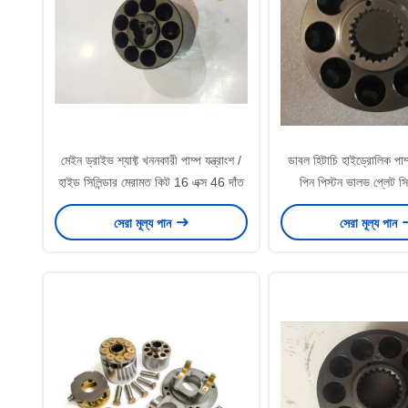
মেইন ড্রাইভ শ্যাফ্ট খননকারী পাম্প যন্ত্রাংশ /
ডাবল হিটাচি হাইড্রোলিক পাম্প
হাইড সিলিন্ডার মেরামত কিট 16 এক্স 46 দাঁত
পিন পিস্টন ভালভ প্লেট সিল
অন্তর্ভুক্ত
সেরা মূল্য পান
সেরা মূল্য পান