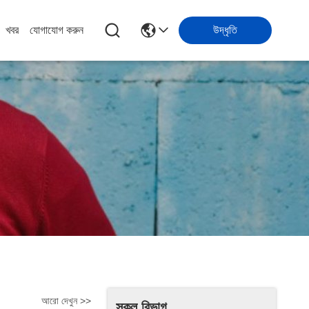
খবর
যোগাযোগ করুন
উদ্ধৃতি
আরো দেখুন >>
সকল বিভাগ