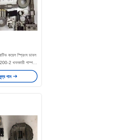
টিভ কয়েল স্প্রিংস ডাবল
200-2 খননকারী পাম্প
এক্স 270
মূল্য পান