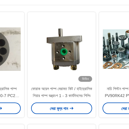
ভিডিও
রোলিক পাম্প
ফোরাক অয়েল পাম্প মেরামত কিট / হাইড্রোলিক
নাচি পিস্টন পাম
PC200-7 PC220
গিয়ার পাম্প যন্ত্রাংশ 1 - 3 কার্যদিবসের শিপিং
PV90RK42 PV
শ
সেরা মূল্য পান
সেরা 