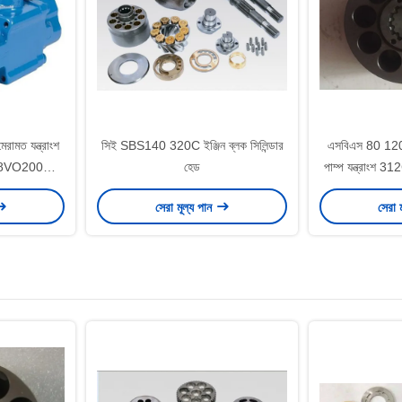
ামত যন্ত্রাংশ
সিই SBS140 320C ইঞ্জিন ব্লক সিলিন্ডার
এসবিএস 80 120
A8VO200
হেড
পাম্প যন্ত্রাংশ
rble
সেরা মূল্য পান
সেরা 