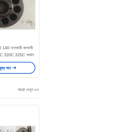
 140 খননকারী জলবাহী
 312C 320C 325C সমর্থন
মূল্য পান
আরো দেখুন >>