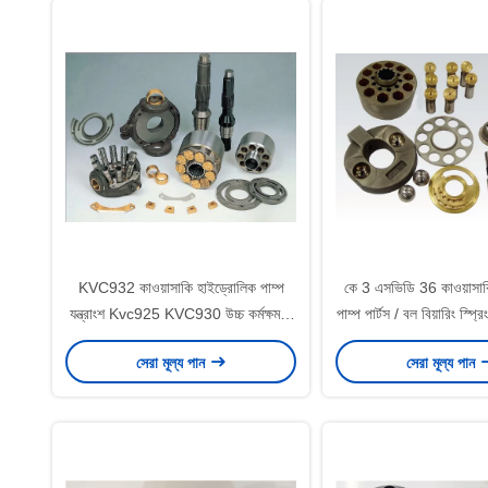
KVC932 কাওয়াসাকি হাইড্রোলিক পাম্প
কে 3 এসভিডি 36 কাওয়াসাক
যন্ত্রাংশ Kvc925 KVC930 উচ্চ কর্মক্ষমতা
পাম্প পার্টস / বল বিয়ারিং স্প্
ISO
সিরিজ
সেরা মূল্য পান
সেরা মূল্য পান