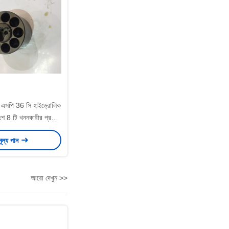
সপি 36 সি হাইড্রোলিক
রাংশ 8 টি খননকারীর প্রধান
ম্প সমর্থন
মূল্য পান
আরো দেখুন >>