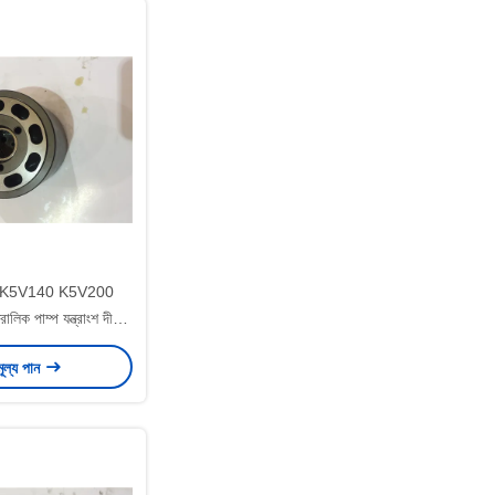
K5V140 K5V200
লিক পাম্প যন্ত্রাংশ দীর্ঘ
বন টেকসই
মূল্য পান