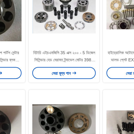
 পার্টস সেন্টার
হিটাচি এইচএমজিসি 35 এক্স ২০০ - 5 ডিজেল
হাইড্রোলিক অটোমো
িন্ডার ব্লক
সিলিন্ডার হেড মেরামত ট্র্যাভেল মোটর 398 -
ভালভ প্লেট EX
2300 পিস্তন
জেড
সেরা মূল্য পান
সেরা 