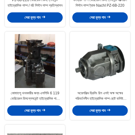
হাইড্রোলিক পাম্প / নচি পিস্টন পাম্প প্রতিস্থাপন
পিস্টন পাম্প ট্রাক NachI PZ-6B-220
সেরা মূল্য পান
সেরা মূল্য পান
কোমাতসু খননকারীর জন্য এসপিভি 6 119
অয়েলফিল্ড ড্রিলিং রিগ এসই অক্ষ অক্ষের
ভেরিয়েবল ডিসপ্লেসমেন্ট হাইড্রোলিক পাম্প
পরিবর্তনশীল হাইড্রোলিক পাম্প ছোট ভলিউম
মেরামত করা হচ্ছে
A10VSO100
সেরা মূল্য পান
সেরা মূল্য পান