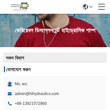
ভেরিয়েবল ডিসপ্লেসমেন্ট হাইড্রোলিক পাম্প
সকল বিভাগ
যোগাযোগ করুন
Ms. wu
admin@hlhydraulics.com
+86-13921572860