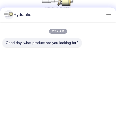
Hydraulic
সোশ্যাল মিডিয়া
2:17 AM
Good day, what product are you looking for?
দ্রুত যোগাযোগ
টেলিফোন:
86-139-12460468
ই-মেইল
admin@hlhydraulics.com
ঠিকানা:
ফুড়ং ইন্ডাস্ট্রিয়াল পার্ক, জিশান জেলা, উক্সি সিটি