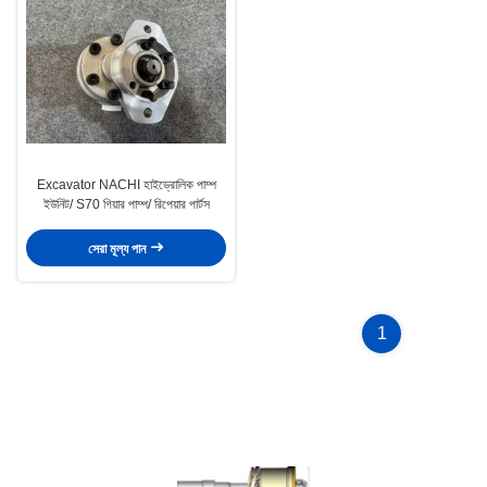
Excavator NACHI হাইড্রোলিক পাম্প
ইউনিট/ S70 গিয়ার পাম্প/ রিপেয়ার পার্টস
সেরা মূল্য পান
1