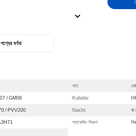
স
পণ্যের বর্ণনা
নাম:
ভের
07 / GM08
Kubota:
H
70 / PVV200
Nachi:
যা
 A3H71
প্যাকেজিং বিবরণ:
নির