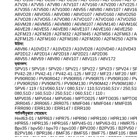
A7V26 / A7V55 / A7V80 / A7V107 / A7V160 / A7V200 / A7V225 /
A7V355 / A7V500 / A7V1000 / A8V55 / A8V80 / A8V107 / A8V1
A8VO28 / A8VO55 / A8VO80 / A8VO107 / A8VO160 / A8VO250
A7VO28 / A7VO55 / A7VO80 / A7VO107 / A7VO160 / A7VO250
A6VM28 / A6VM55 / A6VM80 / A6VM107 / A6VM140 / A6VM16
A6VE28 / A6VE55 / A6VE80 / A6VE107 / A6VE160 / A6VE250
A2FM23 / A2FM28 / A2FM32 / A2FM45 / A2FM56 / A2FM63 / 
A2FM125 / A2FM160 / A2FM180 / A2FM200 / A2FM250 / A2F
উচিদা:
A8V86 / A10VD17 / A10VD23 / A10VD28 / A10VD40 / A10VD43
AP2D12 / AP2D14 / AP2D18 / AP2D21 / AP2D36
A8V55 / A8V59 / A8V80 / A8V107 / A8V115 / A8V172
ড্যানফস:
SPV15 / SPV18 / SPV20 / SPV21 / SPV22 / SPV23 / SPV24 / S
PV42-28 / PV42-41 / PV42-41-125 / MF22 / MF23 / MF20 / MF
PV90R030 / PV90R042 / PV90R55 / PV90R75 / PV90R100 / P
/ PV90R250 / PV90M75 / PV90M130 / PV90M42 / PV90M180 
SPV6 / 119 / 51V060,51V / 080,51V / 110,51V160,51V / 250,51
080,51D / 160,51D / 250,51C / 060,51C / 110।
MPV035 / MPV044 / MPV046 / MPTO025 / MPTO035 / MPTO
JRR045 / JRR065 / JRR075 / MMF046 / MMF044 / MMF035
FRR090 / ERR130 / ERR147 / ERR100
শর্তাবলীবুঝতে পেরেছেন:
Hmf63-01 / MPR63 / HPR75 / HPR90 / HPR100 / HPR130 / HP
HPR55 / HPR135 / HPR165 / MPV45-01 / MPV63-01 / HMR75
Bpv35 / bpv50 / bpv70 / bpv100 / BPV200 / B2PV35 / B2PV50 
B2PV186 / BPR186 / BMF35 / BMF55 / BMF75 / BMF105 / BM