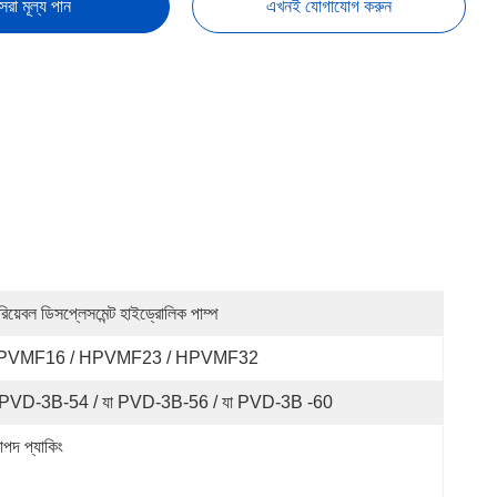
েরা মূল্য পান
এখনই যোগাযোগ করুন
িয়েবল ডিসপ্লেসমেন্ট হাইড্রোলিক পাম্প
PVMF16 / HPVMF23 / HPVMF32
 PVD-3B-54 / যা PVD-3B-56 / যা PVD-3B -60
াপদ প্যাকিং