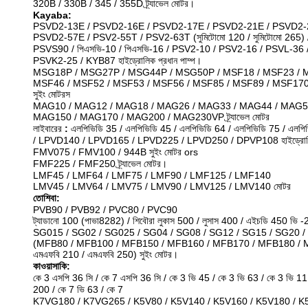
320B / 330B / 345 / 355D ট্র্যাভেল মোটর।
Kayaba:
PSVD2-13E / PSVD2-16E / PSVD2-17E / PSVD2-21E / PSVD2-
PSVD2-57E / PSV2-55T / PSV2-63T (সুমিটোমো 120 / সুমিটোমো 265) /
PSVS90 / পিএসভি-10 / পিএসভি-16 / PSV2-10 / PSV2-16 / PSVL-36
PSVK2-25 / KYB87 হাইড্রোলিক প্রধান পাম্প।
MSG18P / MSG27P / MSG44P / MSG50P / MSF18 / MSF23 / M
MSF46 / MSF52 / MSF53 / MSF56 / MSF85 / MSF89 / MSF170
সুইং মোটরস
MAG10 / MAG12 / MAG18 / MAG26 / MAG33 / MAG44 / MAG5
MAG150 / MAG170 / MAG200 / MAG230VP ট্র্যাভেল মোটর
লাইবারের
:
এলপিভিডি 35 / এলপিভিডি 45 / এলপিভিডি 64 / এলপিভিডি 75 / এলপি
/ LPVD140 / LPVD165 / LPVD225 / LPVD250 / DPVP108 হাইড্রোলি
FMV075 / FMV100 / 944B সুইং মোটর ors
FMF225 / FMF250 ট্র্যাভেল মোটর।
LMF45 / LMF64 / LMF75 / LMF90 / LMF125 / LMF140
LMV45 / LMV64 / LMV75 / LMV90 / LMV125 / LMV140 মোটর
তোশিবা:
PVB90 / PVB92 / PVC80 / PVC90
ট্যাডানো 100 (পাভা8282) / শিবৌরা লুকাস 500 / লুসাস 400 / এইচডি 450 ভি -2
SG015 / SG02 / SG025 / SG04 / SG08 / SG12 / SG15 / SG20 
(MFB80 / MFB100 / MFB150 / MFB160 / MFB170 / MFB180 / 
এমএফবি 210 / এমএফবি 250) সুইং মোটর।
কাওয়াসাকি:
কে 3 এসপি 36 সি / কে 7 এসপি 36 সি / কে 3 ভি 45 / কে 3 ভি 63 / কে 3 ভি 
200 / কে 7 ভি 63 / কে 7
K7VG180 / K7VG265 / K5V80 / K5V140 / K5V160 / K5V180 / K