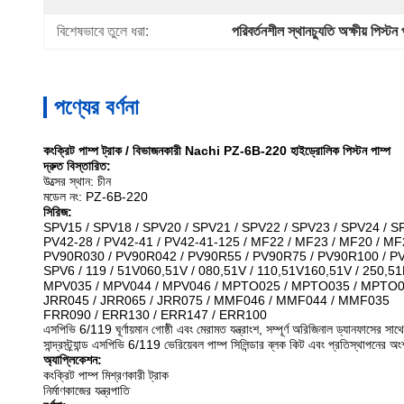
বিশেষভাবে তুলে ধরা:
পরিবর্তনশীল স্থানচ্যুতি অক্ষীয় পিস্টন 
পণ্যের বর্ণনা
কংক্রিট পাম্প ট্রাক / বিভাজনকারী Nachi PZ-6B-220 হাইড্রোলিক পিস্টন পাম্প
দ্রুত বিস্তারিত:
উত্সের স্থান: চীন
মডেল নং: PZ-6B-220
সিরিজ:
SPV15 / SPV18 / SPV20 / SPV21 / SPV22 / SPV23 / SPV24 / S
PV42-28 / PV42-41 / PV42-41-125 / MF22 / MF23 / MF20 / MF
PV90R030 / PV90R042 / PV90R55 / PV90R75 / PV90R100 / P
SPV6 / 119 / 51V060,51V / 080,51V / 110,51V160,51V / 250,51
MPV035 / MPV044 / MPV046 / MPTO025 / MPTO035 / MPTO
JRR045 / JRR065 / JRR075 / MMF046 / MMF044 / MMF035
FRR090 / ERR130 / ERR147 / ERR100
এসপিভি 6/119 ঘূর্ণায়মান গোষ্ঠী এবং মেরামত যন্ত্রাংশ, সম্পূর্ণ অরিজিনাল ড্যানফাসের সাথ
সান্দ্রস্ট্র্যান্ড এসপিভি 6/119 ভেরিয়েবল পাম্প সিলিন্ডার ব্লক কিট এবং প্রতিস্থাপনের অং
অ্যাপ্লিকেশন:
কংক্রিট পাম্প মিশ্রণকারী ট্রাক
নির্মাণকাজের যন্ত্রপাতি