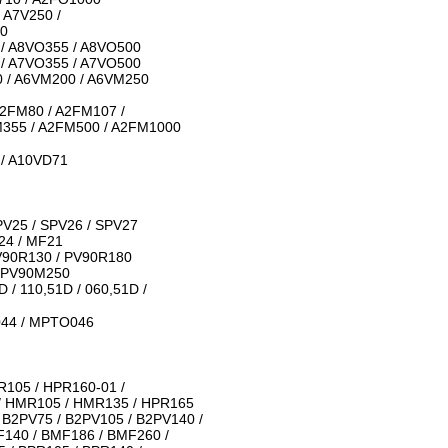
 A7V250 /
60
 / A8VO355 / A8VO500
 / A7VO355 / A7VO500
0 / A6VM200 / A6VM250
A2FM80 / A2FM107 /
M355 / A2FM500 / A2FM1000
 / A10VD71
PV25 / SPV26 / SPV27
24 / MF21
V90R130 / PV90R180
/ PV90M250
D / 110,51D / 060,51D /
044 / MPTO046
R105 / HPR160-01 /
 / HMR105 / HMR135 / HPR165
/ B2PV75 / B2PV105 / B2PV140 /
F140 / BMF186 / BMF260 /