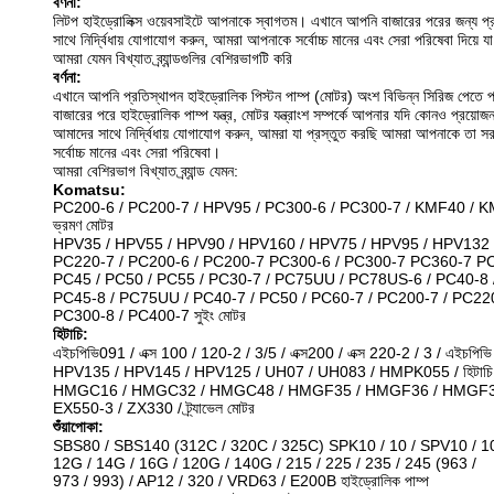
বর্ণনা:
লিটপ হাইড্রোলিক্স ওয়েবসাইটে আপনাকে স্বাগতম।
এখানে আপনি বাজারের পরের জন্য প্র
সাথে নির্দ্বিধায় যোগাযোগ করুন, আমরা আপনাকে সর্বোচ্চ মানের এবং সেরা পরিষেবা দিয়ে
আমরা যেমন বিখ্যাত ব্র্যান্ডগুলির বেশিরভাগটি করি
বর্ণনা:
এখানে আপনি প্রতিস্থাপন হাইড্রোলিক পিস্টন পাম্প (মোটর) অংশ বিভিন্ন সিরিজ পেতে প
বাজারের পরে হাইড্রোলিক পাম্প যন্ত্র, মোটর যন্ত্রাংশ সম্পর্কে আপনার যদি কোনও প্রয়োজ
আমাদের সাথে নির্দ্বিধায় যোগাযোগ করুন, আমরা যা প্রস্তুত করছি আমরা আপনাকে তা স
সর্বোচ্চ মানের এবং সেরা পরিষেবা।
আমরা বেশিরভাগ বিখ্যাত ব্র্যান্ড যেমন:
Komatsu:
PC200-6 / PC200-7 / HPV95 / PC300-6 / PC300-7 / KMF40 / 
ভ্রমণ মোটর
HPV35 / HPV55 / HPV90 / HPV160 / HPV75 / HPV95 / HPV132 
PC220-7 / PC200-6 / PC200-7 PC300-6 / PC300-7 PC360-7 P
PC45 / PC50 / PC55 / PC30-7 / PC75UU / PC78US-6 / PC40-8 / P
PC45-8 / PC75UU / PC40-7 / PC50 / PC60-7 / PC200-7 / PC22
PC300-8 / PC400-7 সুইং মোটর
হিটাচি:
এইচপিভি091 / এক্স 100 / 120-2 / 3/5 / এক্স200 / এক্স 220-2 / 3 / এইচপি
HPV135 / HPV145 / HPV125 / UH07 / UH083 / HMPK055 / হিটাচি 11
HMGC16 / HMGC32 / HMGC48 / HMGF35 / HMGF36 / HMGF3
EX550-3 / ZX330 / ট্র্যাভেল মোটর
শুঁয়াপোকা:
SBS80 / SBS140 (312C / 320C / 325C) SPK10 / 10 / SPV10 / 1
12G / 14G / 16G / 120G / 140G / 215 / 225 / 235 / 245 (963 /
973 / 993) / AP12 / 320 / VRD63 / E200B হাইড্রোলিক পাম্প