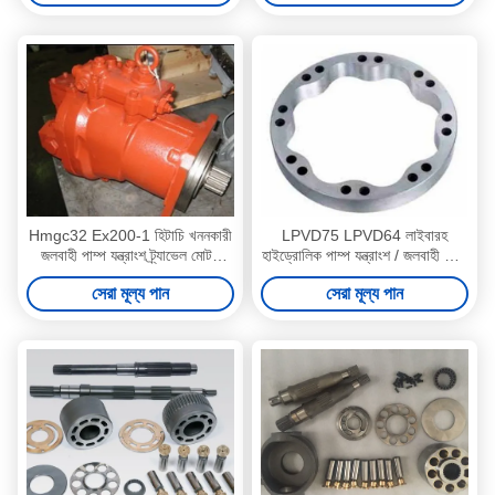
Hmgc32 Ex200-1 হিটাচি খননকারী
LPVD75 LPVD64 লাইবারহ
জলবাহী পাম্প যন্ত্রাংশ ট্র্যাভেল মোটর
হাইড্রোলিক পাম্প যন্ত্রাংশ / জলবাহী পাম্প
প্রতিস্থাপন
মোটর মেরামত
সেরা মূল্য পান
সেরা মূল্য পান