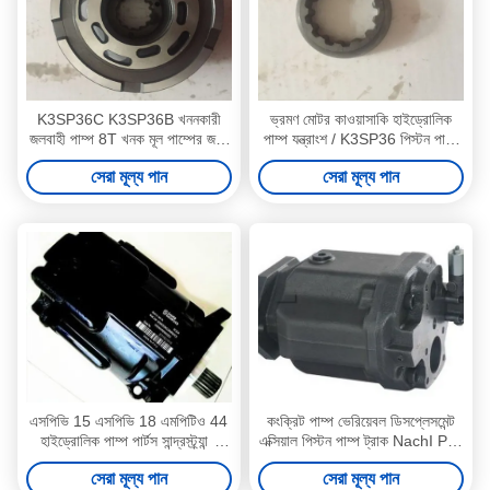
K3SP36C K3SP36B খননকারী
ভ্রমণ মোটর কাওয়াসাকি হাইড্রোলিক
জলবাহী পাম্প 8T খনক মূল পাম্পের জন্য
পাম্প যন্ত্রাংশ / K3SP36 পিস্টন পাম্প
মেরামত
যন্ত্রাংশ
সেরা মূল্য পান
সেরা মূল্য পান
এসপিভি 15 এসপিভি 18 এমপিটিও 44
কংক্রিট পাম্প ভেরিয়েবল ডিসপ্লেসমেন্ট
হাইড্রোলিক পাম্প পার্টস সান্দ্রস্ট্র্যান্ড
এক্সিয়াল পিস্টন পাম্প ট্রাক NachI PZ-
এসপিভি 27 ভালভ প্লেট মোটর
6B-220
সেরা মূল্য পান
সেরা মূল্য পান