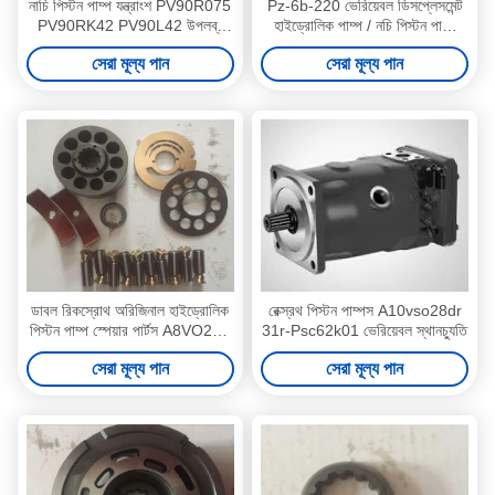
নাচি পিস্টন পাম্প যন্ত্রাংশ PV90R075
Pz-6b-220 ভেরিয়েবল ডিসপ্লেসমেন্ট
PV90RK42 PV90L42 উপলব্ধ
হাইড্রোলিক পাম্প / নচি পিস্টন পাম্প
ISO শংসাপত্র
প্রতিস্থাপন
সেরা মূল্য পান
সেরা মূল্য পান
ডাবল রিকস্রোথ অরিজিনাল হাইড্রোলিক
রেক্স্রথ পিস্টন পাম্পস A10vso28dr
পিস্টন পাম্প স্পেয়ার পার্টস A8VO200
31r-Psc62k01 ভেরিয়েবল স্থানচ্যুতি
A8VO140
সেরা মূল্য পান
সেরা মূল্য পান