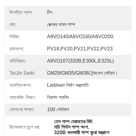
উৎপত্তি স্থল:
চীন
নাম:
রেক্সরথ ডাবল পাম্প
সিরিজ:
A8VO140/A8VO160/A8VO200
ড্যানফস:
PV18,PV20,PV21,PV22,PV23
অতিরিক্ত:
A8VO107(320B,E300L,E325L)
TeiJin Seiki:
GM28/GM35/GM38/ ট্র্যাভেল মোটরস।
অ্যাপ্লিকেশন:
Liebherr নির্মাণ যন্ত্রপাতি
প্যাকেজিং বিবরণ:
নিরাপদ প্যাকিং
যোগানের ক্ষমতা:
100 সেট/মাস
তেল পাম্প মেরামতের কিট
, 
বিশেষভাবে তুলে ধরা:
নাচি পিস্টন পাম্প অংশ
, 
320B খননকারী পাম্প খুচরা যন্ত্রাংশ