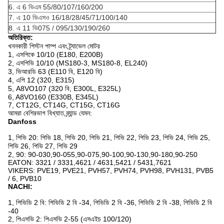
6. এ 6 ভিএম 55/80/107/160/200
7. এ 10 ভিএসও 16/18/28/45/71/100/140
8. এ 11 ভি075 / 095/130/190/260
অতিরিক্ত:
খননকারী পিস্টন পাম্প এবং ট্র্যাভেল মোটর
1, এসপিকে 10/10 (E180, E200B)
2, এসপিভি 10/10 (MS180-3, MS180-8, EL240)
3, ভিআরডি 63 (E110 বি, E120 বি)
4, এপি 12 (320, E315)
5, A8VO107 (320 বি, E300L, E325L)
6, A8VO160 (E330B, E345L)
7, CT12G, CT14G, CT15G, CT16G
আমরা বেশিরভাগ বিখ্যাত ব্র্যান্ড যেমন:
Danfoss
1, পিভি 20: পিভি 18, পিভি 20, পিভি 21, পিভি 22, পিভি 23, পিভি 24, পিভি 25,
পিভি 26, পিভি 27, পিভি 29
2, 90: 90-030,90-055,90-075,90-100,90-130,90-180,90-250
EATON: 3321 / 3331,4621 / 4631,5421 / 5431,7621
VIKERS: PVE19, PVE21, PVH57, PVH74, PVH98, PVH131, PVB5
/ 6, PVB10
NACHI:
1, পিভিডি 2 বি: পিভিডি 2 বি -34, পিভিডি 2 বি -36, পিভিডি 2 বি -38, পিভিডি 2 বি
-40
2, পিএসভি 2: পিএসভি 2-55 (এসএইচ 100/120)