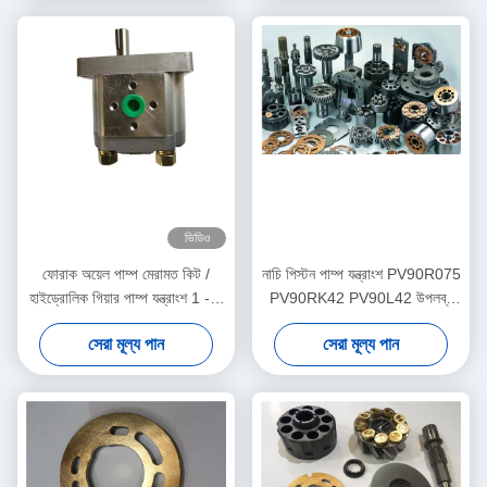
ভিডিও
ফোরাক অয়েল পাম্প মেরামত কিট /
নাচি পিস্টন পাম্প যন্ত্রাংশ PV90R075
হাইড্রোলিক গিয়ার পাম্প যন্ত্রাংশ 1 - 3
PV90RK42 PV90L42 উপলব্ধ
কার্যদিবসের শিপিং
ISO শংসাপত্র
সেরা মূল্য পান
সেরা মূল্য পান