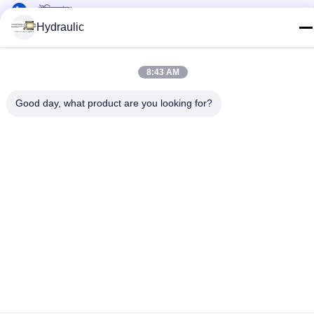
টেলিফোন:
Hydraulic
86-139-12460468
ই-মেইল
8:43 AM
admin@hlhydraulics.com
Good day, what product are you looking for?
ঠিকানা:
ফুড়ং ইন্ডাস্ট্রিয়াল পার্ক, জিশান জেলা, উক্সি সিটি
গোপনীয়তা নীতি
|
সাইটম্যাপ
চীন ভাল মানের জলবাহী পাম্প যন্ত্রাংশ সরবরাহকারী. কপিরাইট © 2019-2026 HongLi
Hydraulic Pump Co.,LtD . সমস্ত অধিকার সংরক্ষিত.