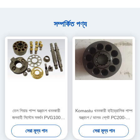
সম্পর্কিত পণ্য
তেল গিয়ার পাম্প যন্ত্রাংশ খননকারী
Komastu খননকারী হাইড্রোলিক পাম্প
জলবাহী সিস্টেম সমর্থন PVG100
যন্ত্রাংশ / ভালভ প্লেট PC200-7
PVG120 PVG075
PC220 কাস্টমাইজড
সেরা মূল্য পান
সেরা মূল্য পান