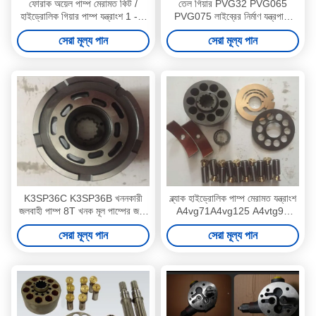
ফোরাক অয়েল পাম্প মেরামত কিট /
তেল গিয়ার PVG32 PVG065
হাইড্রোলিক গিয়ার পাম্প যন্ত্রাংশ 1 - 3
PVG075 লাইব্রের নির্মাণ যন্ত্রপাতি
কার্যদিবসের শিপিং
জন্য হাইড্রোলিক পাম্প মেরামত যন্ত্রাংশ
সেরা মূল্য পান
সেরা মূল্য পান
K3SP36C K3SP36B খননকারী
ব্ল্যাক হাইড্রোলিক পাম্প মেরামত যন্ত্রাংশ
জলবাহী পাম্প 8T খনক মূল পাম্পের জন্য
A4vg71A4vg125 A4vtg90
মেরামত
নির্মাণ যন্ত্রপাতি জন্য
সেরা মূল্য পান
সেরা মূল্য পান