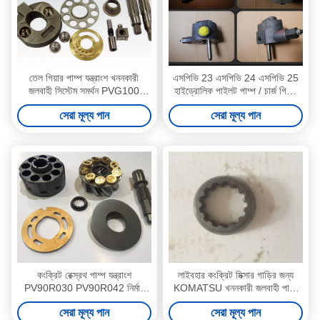
তেল গিয়ার পাম্প যন্ত্রাংশ খননকারী
এসপিভি 23 এসপিভি 24 এসপিভি 25
জলবাহী সিস্টেম সমর্থন PVG100
হাইড্রোলিক পাইলট পাম্প / চার্জ গিয়ার
PVG120 PVG075
তেল পাম্প মেরামত কিট
সেরা মূল্য পান
সেরা মূল্য পান
কংক্রিট রেক্স্রথ পাম্প যন্ত্রাংশ
লাইবহার কংক্রিট মিক্সার গাড়ির জন্য
PV90R030 PV90R042 নির্মাণ
KOMATSU খননকারী জলবাহী পাম্প
যন্ত্রপাতি সহায়তা
যন্ত্রাংশ
সেরা মূল্য পান
সেরা মূল্য পান