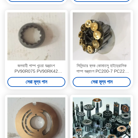
জলবাহী পাম্প খুচরা যন্ত্রাংশ
সিলিন্ডার ব্লক কোমাতসু হাইড্রোলিক
PV90R075 PV90RK42
পাম্প যন্ত্রাংশ PC200-7 PC220
PV90R180 অয়েলফিল্ড তুরপুন রিগ
রোটারি গ্রুপ কিট
সেরা মূল্য পান
সেরা মূল্য পান
সমর্থন