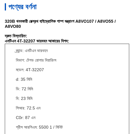
পণ্যের বর্ণনা
320B খননকারী রেক্স্রথ হাইড্রোলিক পাম্প যন্ত্রাংশ A8VO107 / A8VO55 /
A8VO80
দ্রুত বিস্তারিত:
এনটিএন 4T-32207 ভারবহন আকারের বিশদ:
ব্র্যান্ড: এনটিএন ভারবহন
বিভাগ: টেপড রোলার বিয়ারিংস
মডেল: 4T-32207
d: 35 মিমি
ডি: 72 মিমি
বি: 23 মিমি
সিআর: 72.5 এন
C0r: 87 এন
গ্রীস আরপিএম: 5500 1 / মিনিট