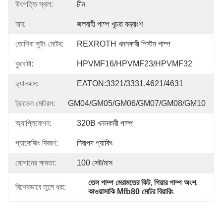
উৎপত্তি স্থল:
চীন
নাম:
জলবাহী পাম্প খুচরা যন্ত্রাংশ
তোশিবা সুইং মোটর:
REXROTH খননকারী পিস্টন পাম্প
কুবোটা:
HPVMF16/HPVMF23/HPVMF32
ড্যানফস:
EATON:3321/3331,4621/4631
ট্রাভেল মোটরস:
GM04/GM05/GM06/GM07/GM08/GM10
অ্যাপ্লিকেশন:
320B খননকারী পাম্প
প্যাকেজিং বিবরণ:
নিরাপদ প্যাকিং
যোগানের ক্ষমতা:
100 সেট/মাস
তেল পাম্প মেরামতের কিট
, 
গিয়ার পাম্প অংশ
, 
বিশেষভাবে তুলে ধরা:
কাওয়াসাকি Mfb80 মোটর বিয়ারিং