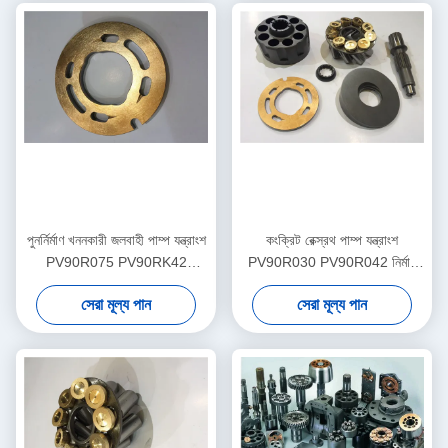
পুনর্নির্মাণ খননকারী জলবাহী পাম্প যন্ত্রাংশ
কংক্রিট রেক্স্রথ পাম্প যন্ত্রাংশ
PV90R075 PV90RK42
PV90R030 PV90R042 নির্মাণ
PV90L42 মাল্টি মডেল
যন্ত্রপাতি সহায়তা
সেরা মূল্য পান
সেরা মূল্য পান