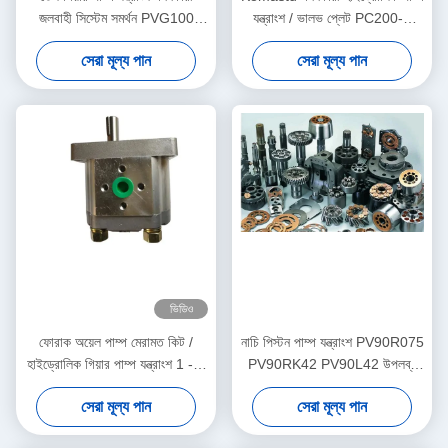
জলবাহী সিস্টেম সমর্থন PVG100
যন্ত্রাংশ / ভালভ প্লেট PC200-7
PVG120 PVG075
PC220 কাস্টমাইজড
সেরা মূল্য পান
সেরা মূল্য পান
ভিডিও
ফোরাক অয়েল পাম্প মেরামত কিট /
নাচি পিস্টন পাম্প যন্ত্রাংশ PV90R075
হাইড্রোলিক গিয়ার পাম্প যন্ত্রাংশ 1 - 3
PV90RK42 PV90L42 উপলব্ধ
কার্যদিবসের শিপিং
ISO শংসাপত্র
সেরা মূল্য পান
সেরা মূল্য পান