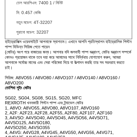
তেল আরপিএম: 7400 1 / মিনিট
মি: 0.457 কেজি
নতুন মডেল: 4T-32207
পুরানো মডেল: 32207
হাইড্রোলিক্স ওয়েবসাইটে আপনাকে স্বাগতম।
এখানে আপনি প্রতিস্থাপন হাইড্রোলিক পিস্টন
পাম্প বিভিন্ন সিরিজ পেতে পারেন
(মোটর) অংশ পরে বাজারের জন্য।
আপনার যদি জলবাহী পাম্প যন্ত্রাংশ, মোটর যন্ত্রাংশ সম্পর্কে
কোনও প্রয়োজন থাকে তবে দয়া করে আমাদের সাথে নির্দ্বিধায় যোগাযোগ করুন, আমরা
আপনাকে সর্বোচ্চ মানের এবং সেরা পরিষেবা দিয়ে যা উত্পাদন করছি তার সব সরবরাহ করতে
চাই।
সিরিজ: A8VO55 / A8VO80 / A8VO107 / A8VO140 / A8VO160 /
A8VO200
তোশিবা সুইং মোটর
SG02, SG04, SG08, SG15, SG20, MFC
REXROTH খননকারী পিস্টন পাম্প এবং ট্র্যাভেল মোটর
1, A8VO: A8VO55, A8VO80, A8VO107, A8VO160
2, A2F: A2F23, A2F28, A2F55, A2F80, A2F107, A2F160
3, A4VSO: A4VSO40, A4VSO45, A4VSO56, A4VSO71,
A4VSO125, A4VSO180,
A4VSO250, A4VSO355
4, A4VG: A4VG28, A4VG45, A4VG50, A4VG56, A4VG71,