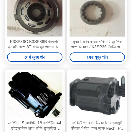
K3SP36C K3SP36B খননকারী
ভ্রমণ মোটর কাওয়াসাকি হাইড্রোলিক
জলবাহী পাম্প 8T খনক মূল পাম্পের জন্য
পাম্প যন্ত্রাংশ / K3SP36 পিস্টন পাম্প
মেরামত
যন্ত্রাংশ
সেরা মূল্য পান
সেরা মূল্য পান
এসপিভি 15 এসপিভি 18 এমপিটিও 44
কংক্রিট পাম্প ভেরিয়েবল ডিসপ্লেসমেন্ট
হাইড্রোলিক পাম্প পার্টস সান্দ্রস্ট্র্যান্ড
এক্সিয়াল পিস্টন পাম্প ট্রাক NachI PZ-