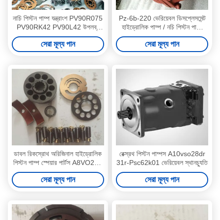
নাচি পিস্টন পাম্প যন্ত্রাংশ PV90R075
Pz-6b-220 ভেরিয়েবল ডিসপ্লেসমেন্ট
PV90RK42 PV90L42 উপলব্ধ
হাইড্রোলিক পাম্প / নচি পিস্টন পাম্প
ISO শংসাপত্র
প্রতিস্থাপন
সেরা মূল্য পান
সেরা মূল্য পান
ডাবল রিকস্রোথ অরিজিনাল হাইড্রোলিক
রেক্স্রথ পিস্টন পাম্পস A10vso28dr
পিস্টন পাম্প স্পেয়ার পার্টস A8VO200
31r-Psc62k01 ভেরিয়েবল স্থানচ্যুতি
A8VO140
সেরা মূল্য পান
সেরা মূল্য পান