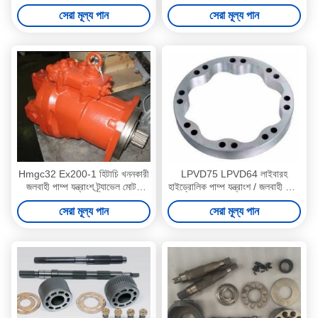
এসপিভি 27 ভালভ প্লেট মোটর
6B-220
সেরা মূল্য পান
সেরা মূল্য পান
Hmgc32 Ex200-1 হিটাচি খননকারী
LPVD75 LPVD64 লাইবারহ
জলবাহী পাম্প যন্ত্রাংশ ট্র্যাভেল মোটর
হাইড্রোলিক পাম্প যন্ত্রাংশ / জলবাহী পাম্প
প্রতিস্থাপন
মোটর মেরামত
সেরা মূল্য পান
সেরা মূল্য পান