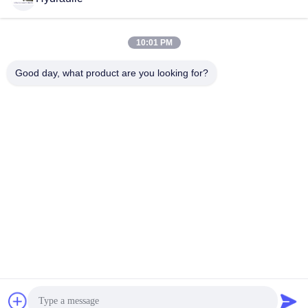
সোশ্যাল মিডিয়া
10:01 PM
Good day, what product are you looking for?
দ্রুত যোগাযোগ
টেলিফোন:
86-139-12460468
ই-মেইল
admin@hlhydraulics.com
ঠিকানা:
ফুড়ং ইন্ডাস্ট্রিয়াল পার্ক, জিশান জেলা, উক্সি সিটি
গোপনীয়তা নীতি
|
সাইটম্যাপ
চীন ভাল মানের জলবাহী পাম্প যন্ত্রাংশ সরবরাহকারী. কপিরাইট © 2019-2026 HongLi
Hydraulic Pump Co.,LtD . সমস্ত অধিকার সংরক্ষিত.