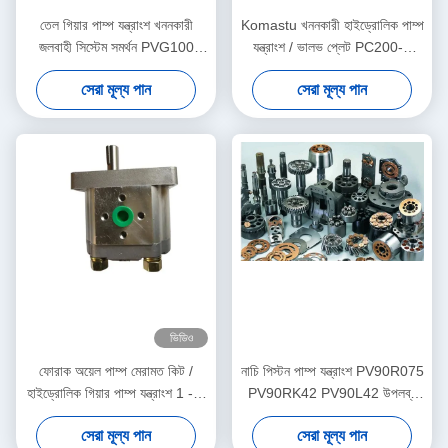
তেল গিয়ার পাম্প যন্ত্রাংশ খননকারী
Komastu খননকারী হাইড্রোলিক পাম্প
জলবাহী সিস্টেম সমর্থন PVG100
যন্ত্রাংশ / ভালভ প্লেট PC200-7
PVG120 PVG075
PC220 কাস্টমাইজড
সেরা মূল্য পান
সেরা মূল্য পান
ভিডিও
ফোরাক অয়েল পাম্প মেরামত কিট /
নাচি পিস্টন পাম্প যন্ত্রাংশ PV90R075
হাইড্রোলিক গিয়ার পাম্প যন্ত্রাংশ 1 - 3
PV90RK42 PV90L42 উপলব্ধ
কার্যদিবসের শিপিং
ISO শংসাপত্র
সেরা মূল্য পান
সেরা মূল্য পান