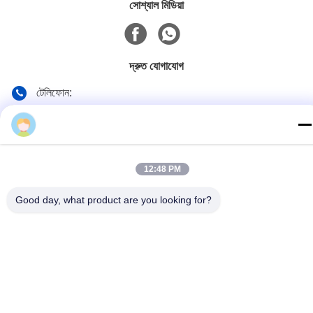
সোশ্যাল মিডিয়া
দ্রুত যোগাযোগ
টেলিফোন:
86-139-12460468
ই-মেইল
admin@hlhydraulics.com
12:48 PM
ঠিকানা:
Good day, what product are you looking for?
ফুড়ং ইন্ডাস্ট্রিয়াল পার্ক, জিশান জেলা, উক্সি সিটি
গোপনীয়তা নীতি
|
সাইটম্যাপ
চীন ভাল মানের জলবাহী পাম্প যন্ত্রাংশ সরবরাহকারী. কপিরাইট © 2019-2026 HongLi
Hydraulic Pump Co.,LtD . সমস্ত অধিকার সংরক্ষিত.