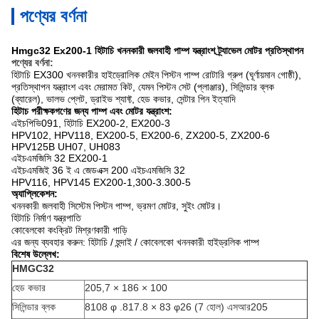
পণ্যের বর্ণনা
Hmgc32 Ex200-1 হিটাচি খননকারী জলবাহী পাম্প যন্ত্রাংশ ট্র্যাভেল মোটর প্রতিস্থাপন
পণ্যের বর্ণনা:
হিটাচি EX300 খননকারীর হাইড্রোলিক মেইন পিস্টন পাম্প রোটারি গ্রুপ (ঘূর্ণায়মান গোষ্ঠী),
প্রতিস্থাপন যন্ত্রাংশ এবং মেরামত কিট, যেমন পিস্টন সেট (প্লাঞ্জার), সিলিন্ডার ব্লক
(ব্যারেল), ভালভ প্লেট, ড্রাইভ শ্যাফ্ট, হেড কভার, সেন্টার পিন ইত্যাদি
হিটাচ পরীক্ষকগণের জন্য পাম্প এবং মোটর যন্ত্রাংশ:
এইচপিভি091, হিটাচি EX200-2, EX200-3
HPV102, HPV118, EX200-5, EX200-6, ZX200-5, ZX200-6
HPV125B UH07, UH083
এইচএমজিসি 32 EX200-1
এইচএমজিই 36 ই এ জেডএক্স 200 এইচএমজিসি 32
HPV116, HPV145 EX200-1,300-3.300-5
অ্যাপ্লিকেশন:
খননকারী জলবাহী সিস্টেম পিস্টন পাম্প, ভ্রমণ মোটর, সুইং মোটর।
হিটাচি নির্মাণ যন্ত্রপাতি
কোবেলকো কংক্রিট মিশ্রণকারী গাড়ি
এর জন্য ব্যবহার করুন: হিটাচি / হুন্দাই / কোবেলকো খননকারী হাইড্রলিক পাম্প
বিশেষ উল্লেখ:
HMGC32
হেড কভার
205,7 × 186 × 100
সিলিন্ডার ব্লক
8108 φ .817.8 × 83 φ26 (7 হোল) এসআর205