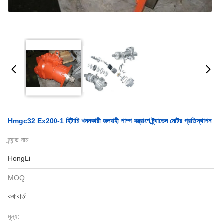
Hmgc32 Ex200-1 হিটাচি খননকারী জলবাহী পাম্প যন্ত্রাংশ ট্র্যাভেল মোটর প্রতিস্থাপন
ব্র্যান্ড নাম:
HongLi
MOQ:
কথাবার্তা
মূল্য: