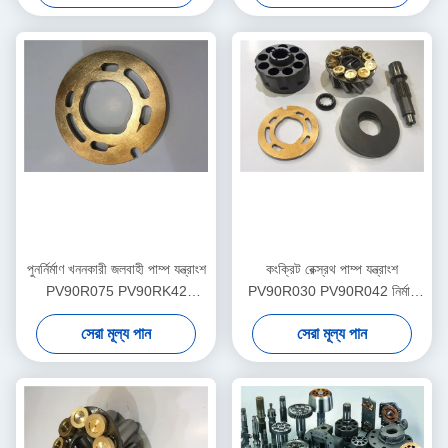
পুনর্নির্মাণ খননকারী জলবাহী পাম্প যন্ত্রাংশ
কংক্রিট রেক্স্রথ পাম্প যন্ত্রাংশ
PV90R075 PV90RK42
PV90R030 PV90R042 নির্মাণ
PV90L42 মাল্টি মডেল
যন্ত্রপাতি সহায়তা
সেরা মূল্য পান
সেরা মূল্য পান