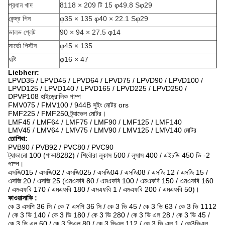
প্রধান খাদ
8118 × 209 টি 15 φ49.8 Sφ29
কেন্দ্র পিন
φ35 × 135 φ40 × 22.1 Sφ29
ভালভ প্লেট
90 × 94 × 27.5 φ14
সার্ভো পিস্টন
φ45 × 135
যষ্টি
φ16 × 47
Liebherr:
LPVD35 / LPVD45 / LPVD64 / LPVD75 / LPVD90 / LPVD100 /
LPVD125 / LPVD140 / LPVD165 / LPVD225 / LPVD250 /
DPVP108 হাইড্রোলিক পাম্প
FMV075 / FMV100 / 944B সুইং মোটর ors
FMF225 / FMF250 ট্র্যাভেল মোটর।
LMF45 / LMF64 / LMF75 / LMF90 / LMF125 / LMF140
LMV45 / LMV64 / LMV75 / LMV90 / LMV125 / LMV140 মোটর
তোশিবা:
PVB90 / PVB92 / PVC80 / PVC90
ট্যাডানো 100 (পাভা8282) / শিবৌরা লুকাস 500 / লুসাস 400 / এইচডি 450 ভি -2
পাম্প।
এসজি015 / এসজি02 / এসজি025 / এসজি04 / এসজি08 / এসজি 12 / এসজি 15 /
এসজি 20 / এসজি 25 (এমএফবি 80 / এমএফবি 100 / এমএফবি 150 / এমএফবি 160
/ এমএফবি 170 / এমএফবি 180 / এমএফবি 1 / এমএফবি 200 / এমএফবি 50)।
কাওয়াসাকি
:
কে 3 এসপি 36 সি / কে 7 এসপি 36 সি / কে 3 ভি 45 / কে 3 ভি 63 / কে 3 ভি 1112
/ কে 3 ভি 140 / কে 3 ভি 180 / কে 3 ভি 280 / কে 3 ভি এল 28 / কে 3 ভি 45 /
কে 3 ভি এল 60 / কে 3 ভিএল 80 / কে 3 ভিএল 112 / কে 3 ভি এল 1 / কে3ভিএল