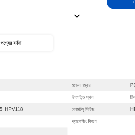
স
পণ্যের বর্ণনা
মডেল নম্বার:
P
উৎপত্তি স্থল:
চী
5, HPV118
কোমাটসু সিরিজ:
H
প্যাকেজিং বিবরণ: