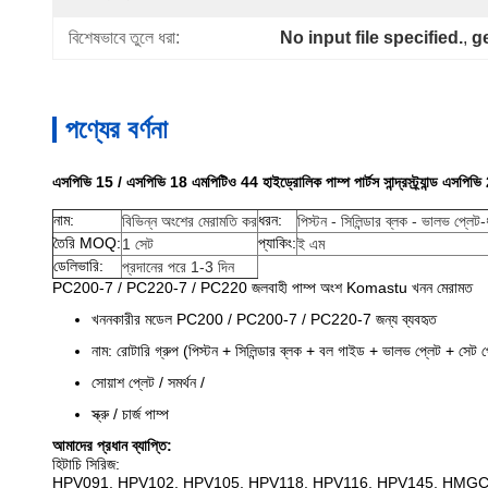
বিশেষভাবে তুলে ধরা:
No input file specified.
, 
g
পণ্যের বর্ণনা
এসপিভি 15 / এসপিভি 18 এমপিটিও 44 হাইড্রোলিক পাম্প পার্টস সান্দ্রস্ট্র্যান্ড এসপি
নাম:
ধরন:
বিভিন্ন অংশের মেরামতি কর
পিস্টন - সিলিন্ডার ব্লক - ভালভ প্লে
তৈরি MOQ:
প্যাকিং:
1 সেট
ই এম
ডেলিভারি:
প্রদানের পরে 1-3 দিন
PC200-7 / PC220-7 / PC220 জলবাহী পাম্প অংশ Komastu খনন মেরামত
খননকারীর মডেল PC200 / PC200-7 / PC220-7 জন্য ব্যবহৃত
নাম: রোটারি গ্রুপ (পিস্টন + সিলিন্ডার ব্লক + বল গাইড + ভালভ প্লেট + সেট প
সোয়াশ প্লেট / সমর্থন /
স্ক্রু / চার্জ পাম্প
আমাদের প্রধান ব্যাপ্তি:
হিটাচি সিরিজ:
HPV091, HPV102, HPV105, HPV118, HPV116, HPV145, HMGC32,