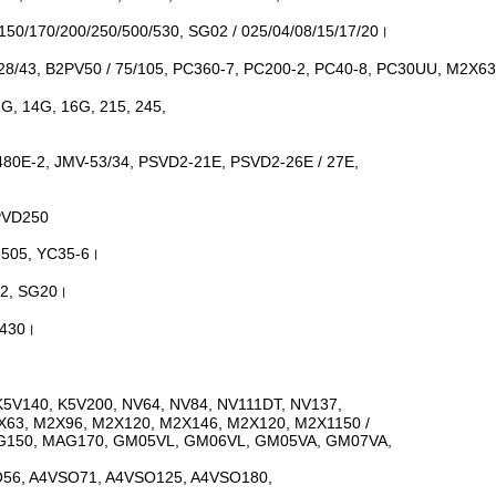
150/170/200/250/500/530, SG02 / 025/04/08/15/17/20।
/28/43, B2PV50 / 75/105, PC360-7, PC200-2, PC40-8, PC30UU, M2X63
G, 14G, 16G, 215, 245,
80E-2, JMV-53/34, PSVD2-21E, PSVD2-26E / 27E,
PVD250
B-505, YC35-6।
12, SG20।
K430।
K5V140, K5V200, NV64, NV84, NV111DT, NV137,
X63, M2X96, M2X120, M2X146, M2X120, M2X1150 /
AG150, MAG170, GM05VL, GM06VL, GM05VA, GM07VA,
4VSO56, A4VSO71, A4VSO125, A4VSO180,