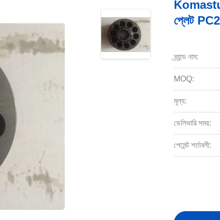
Komastu খন
প্লেট PC
ব্র্যান্ড নাম:
MOQ:
মূল্য:
ডেলিভারি সময়:
পেমেন্ট শর্তাবলী: