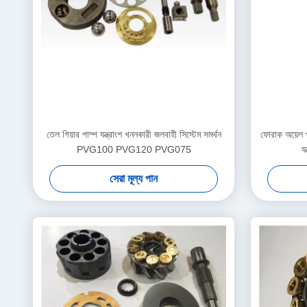
তেল গিয়ার পাম্প যন্ত্রাংশ খননকারী জলবাহী সিস্টেম সমর্থন
ফোরাক অয়েল প
PVG100 PVG120 PVG075
য
সেরা মূল্য পান