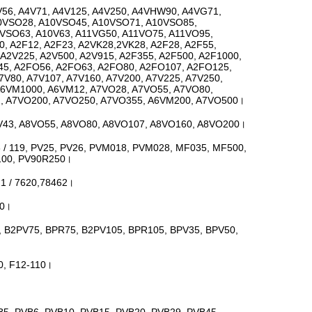
56, A4V71, A4V125, A4V250, A4VHW90, A4VG71,
10VSO28, A10VSO45, A10VSO71, A10VSO85,
VSO63, A10V63, A11VG50, A11VO75, A11VO95,
, A2F12, A2F23, A2VK28,2VK28, A2F28, A2F55,
 A2V225, A2V500, A2V915, A2F355, A2F500, A2F1000,
, A2FO56, A2FO63, ​​A2FO80, A2FO107, A2FO125,
V80, A7V107, A7V160, A7V200, A7V225, A7V250,
 A6VM1000, A6VM12, A7VO28, A7VO55, A7VO80,
, A7VO200, A7VO250, A7VO355, A6VM200, A7VO500।
V43, A8VO55, A8VO80, A8VO107, A8VO160, A8VO200।
 / 119, PV25, PV26, PVM018, PVM028, MF035, MF500,
100, PV90R250।
21 / 7620,78462।
50।
 B2PV75, BPR75, B2PV105, BPR105, BPV35, BPV50,
0, F12-110।