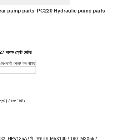
ear pump parts
, 
PC220 Hydraulic pump parts
ভি 27 ভালভ প্লেট মোটর
ট-ধারণকারী প্লেট-বল গাইড
্লেট) / সিল কিট /
 HPV125A / বি, জেড এম, M5X130 / 180, M2X55 /