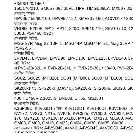
63/96/120/146 /
150/170/210, GM05 / 06 / 35VL, HPR, HMGE36EA, MX50 / 80/
কোমাটসু সিরিজ:
HPV35 / 55/90/160, HPV95 / 132, KMF90 / 160, A10VD17 / 23
শুঁয়োপোকা সিরিজ:
VRD63, E200B, AP12, AP14, 320C, SPK10 / 10, SPV10 / 10, 12
330B, PSV450, 992।
কেওয়াইবি সিরিজ:
MSG-27P, Msg-27-18F -5, MSG44P, MSG44P -21, Mag 33VP-4
PSV2-55T।
লাইবার সিরিজ:
LPVD45, LPVD64, LPVD90, LPVD100, LPVD125, LPVD140, L
নাচি সিরিজ:
যা PVD-2B-32L, যা PVD-2B-34L, যা PVD-2B-36L / 38/40, PVK-2
তোশিবা সিরিজ:
SG02, SG025 (MFB20), SG04 (MFB80), SG08 (MFB160), SG
কোবেলকো সিরিজ:
SK200-1 / 3, SK220-3 (MA340), SK220-2, SK200-6, SK320, S
কাটো সিরিজ:
400 HD450V-2,1023-3, DNB08, DH55, MS230।
কাওয়াসাকি সিরিজ:
K3SP36C, K3V63DT / টাকা, K3V112DT, K3V140DT, K3V180DT, 
NV172, NV270, NX15, NVK45, KVC925, KVC930, KVC932, M2
170, M2X210, M5X130, M5X180, MX150, MX173, MX500, M
GM08, GM09, GM10, GM23, GM24, GM30, GM35, GM38।
বোশ রেক্স্রোথ সিরিজ: A4VSO40, A4V40, A4VSO45, A4VSO50, A