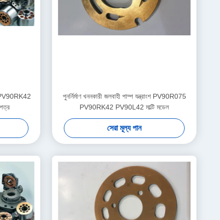
075 PV90RK42
পুনর্নির্মাণ খননকারী জলবাহী পাম্প যন্ত্রাংশ PV90R075
পত্র
PV90RK42 PV90L42 মাল্টি মডেল
সেরা মূল্য পান