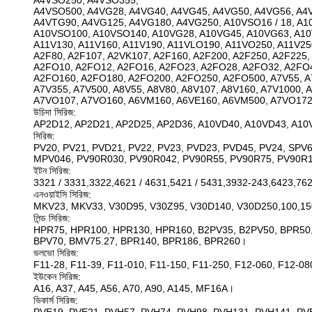
A4VSO250, A4VSO355,
A4VSO500, A4VG28, A4VG40, A4VG45, A4VG50, A4VG56, A4V
A4VTG90, A4VG125, A4VG180, A4VG250, A10VSO16 / 18, A
A10VSO100, A10VSO140, A10VG28, A10VG45, A10VG63, A10
A11V130, A11V160, A11V190, A11VLO190, A11VO250, A11V250
A2F80, A2F107, A2VK107, A2F160, A2F200, A2F250, A2F225,
A2FO10, A2FO12, A2FO16, A2FO23, A2FO28, A2FO32, A2FO45
A2FO160, A2FO180, A2FO200, A2FO250, A2FO500, A7V55, A7
A7V355, A7V500, A8V55, A8V80, A8V107, A8V160, A7V1000,
A7VO107, A7VO160, A6VM160, A6VE160, A6VM500, A7VO172
উচিদা সিরিজ:
AP2D12, AP2D21, AP2D25, AP2D36, A10VD40, A10VD43, A10
সিরিজ:
PV20, PV21, PVD21, PV22, PV23, PVD23, PVD45, PV24, SPV6
MPV046, PV90R030, PV90R042, PV90R55, PV90R75, PV90R
ইটন সিরিজ:
3321 / 3331,3322,4621 / 4631,5421 / 5431,3932-243,6423,76
এনওয়াইসি সিরিজ:
MKV23, MKV33, V30D95, V30Z95, V30D140, V30D250,100,1
লিন্ড সিরিজ:
HPR75, HPR100, HPR130, HPR160, B2PV35, B2PV50, BPR50,
BPV70, BMV75.27, BPR140, BPR186, BPR260।
ভলভো সিরিজ:
F11-28, F11-39, F11-010, F11-150, F11-250, F12-060, F12-08
ইউকেন সিরিজ:
A16, A37, A45, A56, A70, A90, A145, MF16A।
ভিকার্স সিরিজ: