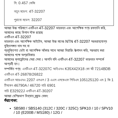
মি: 0.457 কেজি
নতুন মডেল: 4T-32207
পুরানো মডেল: 32207
আমরা উচ্চ পরিমাণে এনটিএন 4T-32207 ভারবহন এবং আপেক্ষিক পণ্য রফতানি করি,
আমাদের কাছে বিশাল স্টক রয়েছে
এনটিএন 4T-32207
ভারবহন এবং আপেক্ষিক আইটেম, আমরা উচ্চ মানের NTN 4T-32207 সরবরাহযোগ্য
যুক্তিসঙ্গত দাম সহ বা
প্রযুক্তিগত ডেটা বা আপেক্ষিক আঁকার সাথে আমরা বিয়ারিং উত্পাদন করি, সরবরাহ করা
আমাদের পক্ষে অগ্রাধিকার
আমাদের ক্লায়েন্টদের সেরা সেবা। আপনি যদি এনটিএন 4T-32207 ভারবহন সম্পর্কে
আগ্রহী হন।
সম্পর্কিত পণ্য:
এনটিএন 4T-32207C
আইএনএ K35X42X18
কো
यो
7214BDB
এনটিএন 4T-26878/26822
এনটিএন আরএনএ
2207
এলএল / 3 এএস
এসকেএফ পিবিএম
105125120 এম 1 জি 1
টিমকেন 46790A / 46720 নাচি
6901
নাচি E32922J
এনটিএন 4T-30207
আমরা বেশিরভাগ বিখ্যাত ব্র্যান্ড যেমন:
শুঁয়াপোকা:
SBS80 / SBS140 (312C / 320C / 325C) SPK10 / 10 / SPV10
/ 10 (E200B / MS180) / 12G /