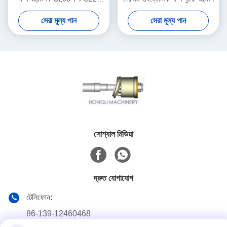
রোটারি গ্রুপ কিট
সেরা মূল্য পান
সেরা মূল্য পান
সোশ্যাল মিডিয়া
দ্রুত যোগাযোগ
টেলিফোন:
86-139-12460468