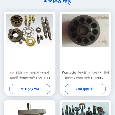
সম্পর্কিত পণ্য
তেল গিয়ার পাম্প যন্ত্রাংশ খননকারী
Komastu খননকারী হাইড্রোলিক পাম্প
জলবাহী সিস্টেম সমর্থন PVG100
যন্ত্রাংশ / ভালভ প্লেট PC200-7
PVG120 PVG075
PC220 কাস্টমাইজড
সেরা মূল্য পান
সেরা মূল্য পান