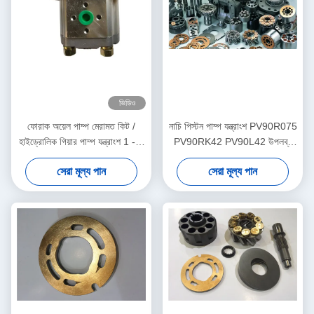
ভিডিও
ফোরাক অয়েল পাম্প মেরামত কিট /
নাচি পিস্টন পাম্প যন্ত্রাংশ PV90R075
হাইড্রোলিক গিয়ার পাম্প যন্ত্রাংশ 1 - 3
PV90RK42 PV90L42 উপলব্ধ
কার্যদিবসের শিপিং
ISO শংসাপত্র
সেরা মূল্য পান
সেরা মূল্য পান