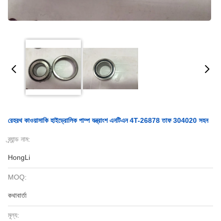
রেহরথ কাওয়াসাকি হাইড্রোলিক পাম্প যন্ত্রাংশ এনটিএন 4T-26878 তাফ 304020 সহন
ব্র্যান্ড নাম:
HongLi
MOQ:
কথাবার্তা
মূল্য: