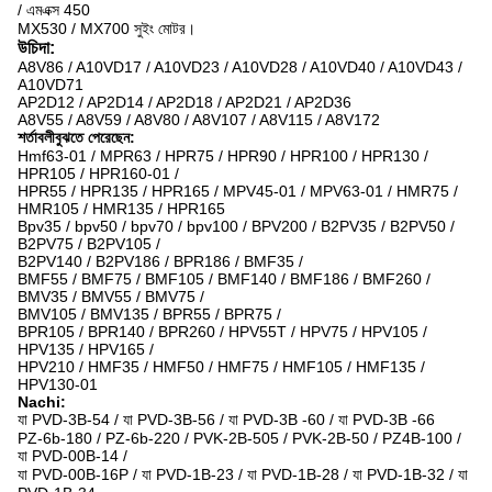
/ এমএক্স 450
MX530 / MX700 সুইং মোটর।
উচিদা:
A8V86 / A10VD17 / A10VD23 / A10VD28 / A10VD40 / A10VD43 /
A10VD71
AP2D12 / AP2D14 / AP2D18 / AP2D21 / AP2D36
A8V55 / A8V59 / A8V80 / A8V107 / A8V115 / A8V172
শর্তাবলীবুঝতে পেরেছেন:
Hmf63-01 / MPR63 / HPR75 / HPR90 / HPR100 / HPR130 /
HPR105 / HPR160-01 /
HPR55 / HPR135 / HPR165 / MPV45-01 / MPV63-01 / HMR75 /
HMR105 / HMR135 / HPR165
Bpv35 / bpv50 / bpv70 / bpv100 / BPV200 / B2PV35 / B2PV50 /
B2PV75 / B2PV105 /
B2PV140 / B2PV186 / BPR186 / BMF35 /
BMF55 / BMF75 / BMF105 / BMF140 / BMF186 / BMF260 /
BMV35 / BMV55 / BMV75 /
BMV105 / BMV135 / BPR55 / BPR75 /
BPR105 / BPR140 / BPR260 / HPV55T / HPV75 / HPV105 /
HPV135 / HPV165 /
HPV210 / HMF35 / HMF50 / HMF75 / HMF105 / HMF135 /
HPV130-01
Nachi:
যা PVD-3B-54 / যা PVD-3B-56 / যা PVD-3B -60 / যা PVD-3B -66
PZ-6b-180 / PZ-6b-220 / PVK-2B-505 / PVK-2B-50 / PZ4B-100 /
যা PVD-00B-14 /
যা PVD-00B-16P / যা PVD-1B-23 / যা PVD-1B-28 / যা PVD-1B-32 / যা