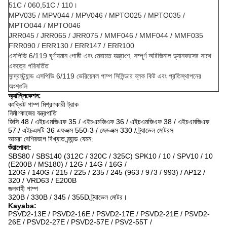
51C / 060,51C / 110।
MPV035 / MPV044 / MPV046 / MPTO025 / MPTO035 /
MPTO044 / MPTO046
JRR045 / JRR065 / JRR075 / MMF046 / MMF044 / MMF035
FRR090 / ERR130 / ERR147 / ERR100
এসপিভি 6/119 ঘূর্ণায়মান গোষ্ঠী এবং মেরামত যন্ত্রাংশ, সম্পূর্ণ অরিজিনাল ড্যানফাসের সাথে
একত্রে পরিবর্তিত
সান্দ্রস্ট্র্যান্ড এসপিভি 6/119 ভেরিয়েবল পাম্প সিলিন্ডার ব্লক কিট এবং প্রতিস্থাপনের
অংশগুলি
অ্যাপ্লিকেশন:
কংক্রিট পাম্প মিশ্রণকারী ট্রাক
নির্মাণকাজের যন্ত্রপাতি
জিসি 48 / এইচএমজিএফ 35 / এইচএমজিএফ 36 / এইচএমজিএফ 38 / এইচএমজিএফ
57 / এইচএমটি 36 এফএক্স 550-3 / জেডএক্স 330 / ট্র্যাভেল মোটরস
আমরা বেশিরভাগ বিখ্যাত ব্র্যান্ড যেমন:
শুঁয়াপোকা:
SBS80 / SBS140 (312C / 320C / 325C) SPK10 / 10 / SPV10 / 10
(E200B / MS180) / 12G / 14G / 16G /
120G / 140G / 215 / 225 / 235 / 245 (963 / 973 / 993) / AP12 /
320 / VRD63 / E200B
জলবাহী পাম্প
320B / 330B / 345 / 355D ট্র্যাভেল মোটর।
Kayaba:
PSVD2-13E / PSVD2-16E / PSVD2-17E / PSVD2-21E / PSVD2-
26E / PSVD2-27E / PSVD2-57E / PSV2-55T /