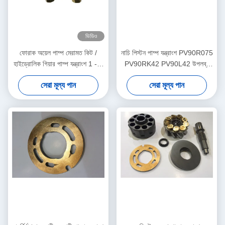
ভিডিও
ফোরাক অয়েল পাম্প মেরামত কিট /
নাচি পিস্টন পাম্প যন্ত্রাংশ PV90R075
হাইড্রোলিক গিয়ার পাম্প যন্ত্রাংশ 1 - 3
PV90RK42 PV90L42 উপলব্ধ
কার্যদিবসের শিপিং
ISO শংসাপত্র
সেরা মূল্য পান
সেরা মূল্য পান