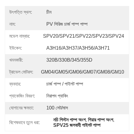
উৎপত্তি স্থল:
চীন
নাম:
PV সিরিজ চার্জ পাম্প পাম্প
মডেল নাম্বার:
SPV20/SPV21/SPV22/SPV23/SPV24
ইউকেন:
A3H16/A3H37/A3H56/A3H71
খননকারী:
320B/330B/345/355D
ট্রাভেল মোটরস:
GM04/GM05/GM06/GM07/GM08/GM10
ব্যবহার:
চার্জ পাম্প / পাইলট পাম্প
প্যাকেজিং বিবরণ:
নিরাপদ প্যাকিং
যোগানের ক্ষমতা:
100 সেট/মাস
নচি পিস্টন পাম্প অংশ
, 
গিয়ার পাম্প অংশ
, 
বিশেষভাবে তুলে ধরা:
SPV25 জলবাহী পাইলট পাম্প