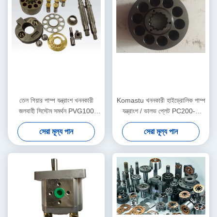
তেল গিয়ার পাম্প যন্ত্রাংশ খননকারী
Komastu খননকারী হাইড্রোলিক পাম্প
জলবাহী সিস্টেম সমর্থন PVG100
যন্ত্রাংশ / ভালভ প্লেট PC200-7
PVG120 PVG075
PC220 কাস্টমাইজড
সেরা মূল্য পান
সেরা মূল্য পান