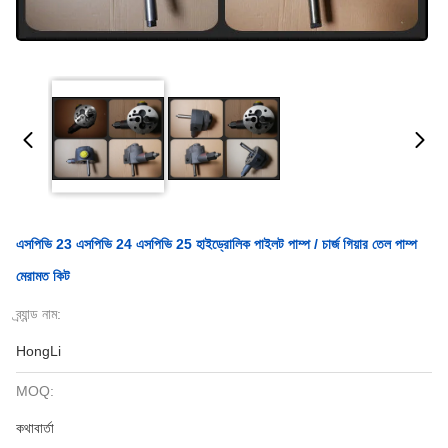
এসপিভি 23 এসপিভি 24 এসপিভি 25 হাইড্রোলিক পাইলট পাম্প / চার্জ গিয়ার তেল পাম্প
মেরামত কিট
ব্র্যান্ড নাম:
HongLi
MOQ:
কথাবার্তা