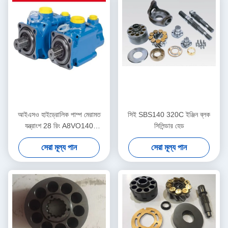
আইএসও হাইড্রোলিক পাম্প মেরামত
সিই SBS140 320C ইঞ্জিন ব্লক
যন্ত্রাংশ 28 রিং A8VO140
সিলিন্ডার হেড
A8VO200 A8VO250 Duarble
সেরা মূল্য পান
সেরা মূল্য পান