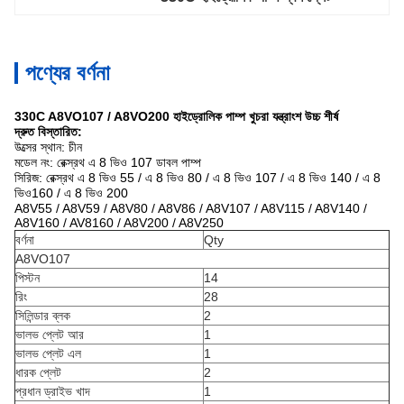
পণ্যের বর্ণনা
330C A8VO107 / A8VO200 হাইড্রোলিক পাম্প খুচরা যন্ত্রাংশ উচ্চ শীর্ষ
দ্রুত বিস্তারিত:
উত্সের স্থান: চীন
মডেল নং: রেক্স্রথ এ 8 ভিও 107 ডাবল পাম্প
সিরিজ:
রেক্স্রথ এ 8 ভিও 55 / এ 8 ভিও 80 / এ 8 ভিও 107 / এ 8 ভিও 140 / এ 8
ভিও160 / এ 8 ভিও 200
A8V55 / A8V59 / A8V80 / A8V86 / A8V107 / A8V115 / A8V140 /
A8V160 / AV8160 / A8V200 / A8V250
বর্ণনা
Qty
A8VO107
পিস্টন
14
রিং
28
সিলিন্ডার ব্লক
2
ভালভ প্লেট আর
1
ভালভ প্লেট এল
1
ধারক প্লেট
2
প্রধান ড্রাইভ খাদ
1