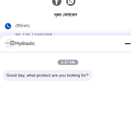
দ্রুত যোগাযোগ
টেলিফোন:
86-139-12460468
Hydraulic
ই-মেইল
admin@hlhydraulics.com
2:17 AM
ঠিকানা:
ফুড়ং ইন্ডাস্ট্রিয়াল পার্ক, জিশান জেলা, উক্সি সিটি
Good day, what product are you looking for?
গোপনীয়তা নীতি
|
সাইটম্যাপ
চীন ভাল মানের জলবাহী পাম্প যন্ত্রাংশ সরবরাহকারী. কপিরাইট © 2019-2026 HongLi
Hydraulic Pump Co.,LtD . সমস্ত অধিকার সংরক্ষিত.