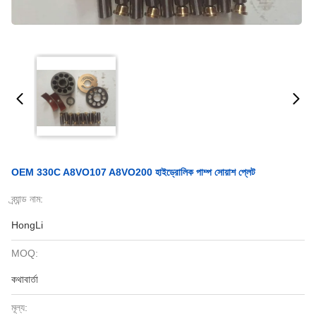
OEM 330C A8VO107 A8VO200 হাইড্রোলিক পাম্প সোয়াশ প্লেট
ব্র্যান্ড নাম:
HongLi
MOQ:
কথাবার্তা
মূল্য: