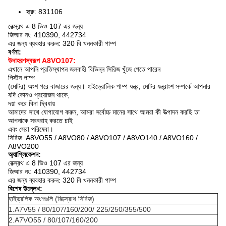
স্ক্রু: 831106
রেক্স্রথ এ 8 ভিও 107 এর জন্য
জিআর নং: 410390, 442734
এর জন্য ব্যবহার করুন: 320 বি খননকারী পাম্প
বর্ণনা:
উদাহরণস্বরূপ A8VO107:
এখানে আপনি প্রতিস্থাপন জলবাহী বিভিন্ন সিরিজ খুঁজে পেতে পারেন
পিস্টন পাম্প
(মোটর) অংশ পরে বাজারের জন্য।
হাইড্রোলিক পাম্প যন্ত্র, মোটর যন্ত্রাংশ সম্পর্কে আপনার
যদি কোনও প্রয়োজন থাকে,
দয়া করে বিনা দ্বিধায়
আমাদের সাথে যোগাযোগ করুন, আমরা সর্বোচ্চ মানের সাথে আমরা কী উত্পাদন করছি তা
আপনাকে সরবরাহ করতে চাই
এবং সেরা পরিষেবা।
সিরিজ: A8VO55 / A8VO80 / A8VO107 / A8VO140 / A8VO160 /
A8VO200
অ্যাপ্লিকেশন:
রেক্স্রথ এ 8 ভিও 107 এর জন্য
জিআর নং: 410390, 442734
এর জন্য ব্যবহার করুন: 320 বি খননকারী পাম্প
বিশেষ উল্লেখ:
হাইড্রলিক অংশগুলি (রিক্স্রোথ সিরিজ)
1.A7V55 / 80/107/160/200/
225/250/355/500
2.A7VO55 / 80/107/160/200