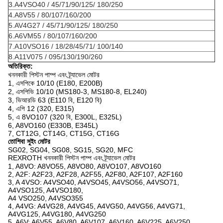
3.A4VSO40 / 45/71/90/125/
180/250
4.A8V55 / 80/107/160/200
5.AV4G27 / 45/71/90/125/
180/250
6.A6VM55 / 80/107/160/200
7.A10VSO16 / 18/28/45/71/
100/140
8.A11V075 / 095/130/190/260
অতিরিক্ত:
খননকারী পিস্টন পাম্প এবং ট্র্যাভেল মোটর
1, এসপিকে 10/10 (E180, E200B)
2, এসপিভি 10/10 (MS180-3, MS180-8, EL240)
3, ভিআরডি 63 (E110 বি, E120 বি)
4, এপি 12 (320, E315)
5, এ 8VO107 (320 বি, E300L, E325L)
6, A8VO160 (E330B, E345L)
7, CT12G, CT14G, CT15G, CT16G
তোশিবা সুইং মোটর
SG02, SG04, SG08, SG15, SG20, MFC
REXROTH খননকারী পিস্টন পাম্প এবং ট্র্যাভেল মোটর
1, A8VO: A8VO55, A8VO80, A8VO107, A8VO160
2, A2F: A2F23, A2F28, A2F55, A2F80, A2F107, A2F160
3, A 4VSO: A4VSO40, A4VSO45, A4VSO56, A4VSO71,
A4VSO125, A4VSO180,
A4 VSO250, A4VSO355
4, A4VG: A4VG28, A4VG45, A4VG50, A4VG56, A4VG71,
A4VG125, A4VG180, A4VG250
5, A6V: A6V55, A6V80, A6V107, A6V160, A6V225, A6V250