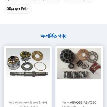
ইঞ্জিন ব্লক পিস্টন
সম্পর্কিত পণ্য
প্রতিস্থাপন খননকারী জলবাহী পাম্প
বিড়াল A8VO55 A8VO80