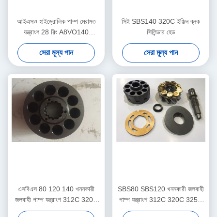
আইএসও হাইড্রোলিক পাম্প মেরামত
সিই SBS140 320C ইঞ্জিন ব্লক
যন্ত্রাংশ 28 রিং A8VO140
সিলিন্ডার হেড
A8VO200 A8VO250 Duarble
সেরা মূল্য পান
সেরা মূল্য পান
এসবিএস 80 120 140 খননকারী
SBS80 SBS120 খননকারী জলবাহী
জলবাহী পাম্প যন্ত্রাংশ 312C 320C
পাম্প যন্ত্রাংশ 312C 320C 325C
325C সমর্থন
মেরামত