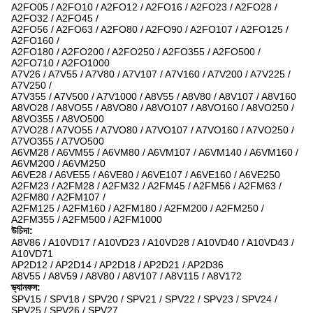
A2FO05 / A2FO10 / A2FO12 / A2FO16 / A2FO23 / A2FO28 /
A2FO32 / A2FO45 /
A2FO56 / A2FO63 / A2FO80 / A2FO90 / A2FO107 / A2FO125 /
A2FO160 /
A2FO180 / A2FO200 / A2FO250 / A2FO355 / A2FO500 /
A2FO710 / A2FO1000
A7V26 / A7V55 / A7V80 / A7V107 / A7V160 / A7V200 / A7V225 /
A7V250 /
A7V355 / A7V500 / A7V1000 / A8V55 / A8V80 / A8V107 / A8V160
A8VO28 / A8VO55 / A8VO80 / A8VO107 / A8VO160 / A8VO250 /
A8VO355 / A8VO500
A7VO28 / A7VO55 / A7VO80 / A7VO107 / A7VO160 / A7VO250 /
A7VO355 / A7VO500
A6VM28 / A6VM55 / A6VM80 / A6VM107 / A6VM140 / A6VM160 /
A6VM200 / A6VM250
A6VE28 / A6VE55 / A6VE80 / A6VE107 / A6VE160 / A6VE250
A2FM23 / A2FM28 / A2FM32 / A2FM45 / A2FM56 / A2FM63 /
A2FM80 / A2FM107 /
A2FM125 / A2FM160 / A2FM180 / A2FM200 / A2FM250 /
A2FM355 / A2FM500 / A2FM1000
উচিদা:
A8V86 / A10VD17 / A10VD23 / A10VD28 / A10VD40 / A10VD43 /
A10VD71
AP2D12 / AP2D14 / AP2D18 / AP2D21 / AP2D36
A8V55 / A8V59 / A8V80 / A8V107 / A8V115 / A8V172
ড্যানফস:
SPV15 / SPV18 / SPV20 / SPV21 / SPV22 / SPV23 / SPV24 /
SPV25 / SPV26 / SPV27