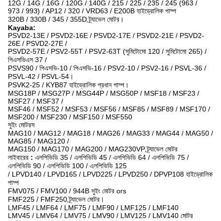
12G / 14G / 16G / 120G / 140G / 215 / 225 / 235 / 245 (963 /
973 / 993) / AP12 / 320 / VRD63 / E200B হাইড্রোলিক পাম্প
320B / 330B / 345 / 355D ট্র্যাভেল মোটর।
Kayaba:
PSVD2-13E / PSVD2-16E / PSVD2-17E / PSVD2-21E / PSVD2-
26E / PSVD2-27E /
PSVD2-57E / PSV2-55T / PSV2-63T (সুমিটোমো 120 / সুমিটোমো 265) /
পিএসভিএস 37 /
PSVS90 / পিএসভি-10 / পিএসভি-16 / PSV2-10 / PSV2-16 / PSVL-36 /
PSVL-42 / PSVL-54।
PSVK2-25 / KYB87 হাইড্রোলিক প্রধান পাম্প।
MSG18P / MSG27P / MSG44P / MSG50P / MSF18 / MSF23 /
MSF27 / MSF37 /
MSF46 / MSF52 / MSF53 / MSF56 / MSF85 / MSF89 / MSF170 /
MSF200 / MSF230 / MSF150 / MSF550
সুইং মোটরস
MAG10 / MAG12 / MAG18 / MAG26 / MAG33 / MAG44 / MAG50 /
MAG85 / MAG120 /
MAG150 / MAG170 / MAG200 / MAG230VP ট্র্যাভেল মোটর
লাইবারের
:
এলপিভিডি 35 / এলপিভিডি 45 / এলপিভিডি 64 / এলপিভিডি 75 /
এলপিভিডি 90 / এলপিভিডি 100 / এলপিভিডি 125
/ LPVD140 / LPVD165 / LPVD225 / LPVD250 / DPVP108 হাইড্রোলিক
পাম্প
FMV075 / FMV100 / 944B সুইং মোটর ors
FMF225 / FMF250 ট্র্যাভেল মোটর।
LMF45 / LMF64 / LMF75 / LMF90 / LMF125 / LMF140
LMV45 / LMV64 / LMV75 / LMV90 / LMV125 / LMV140 মোটর