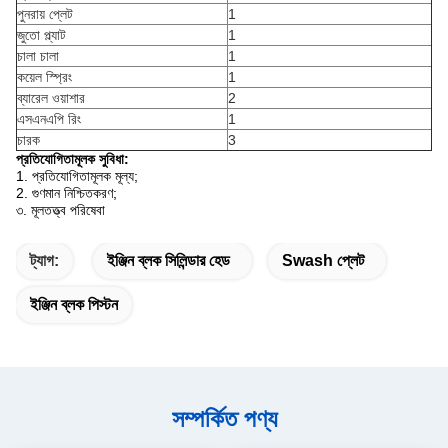
পুনরায় প্লেট
1
জুতো প্ল্যাট
1
চালা চালা
1
কয়েল স্প্রিং
1
ব্যারেল ওয়াশার
2
এসএনএপি রিং
1
চারক
3
প্রতিযোগিতামূলক সুবিধা:
1. প্রতিযোগিতামূলক মূল্য;
2. গুণমান নিশ্চিতকরণ;
৩. মূলতত্ত্ব পরিষেবা
ট্যাগ:
ইঞ্জিন ব্লক সিলিন্ডার হেড
Swash প্লেট
ইঞ্জিন ব্লক পিস্টন
সম্পর্কিত পণ্য