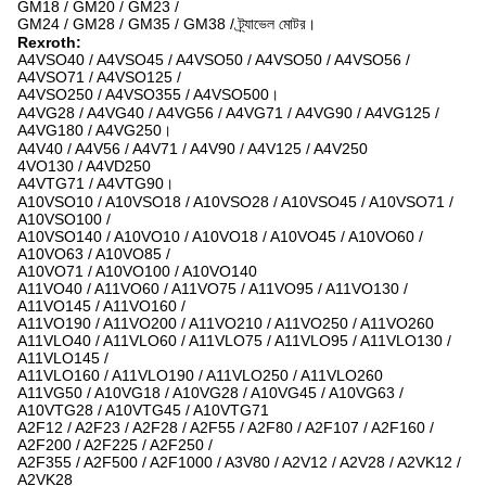
GM18 / GM20 / GM23 /
GM24 / GM28 / GM35 / GM38 / ট্র্যাভেল মোটর।
Rexroth:
A4VSO40 / A4VSO45 / A4VSO50 / A4VSO50 / A4VSO56 /
A4VSO71 / A4VSO125 /
A4VSO250 / A4VSO355 / A4VSO500।
A4VG28 / A4VG40 / A4VG56 / A4VG71 / A4VG90 / A4VG125 /
A4VG180 / A4VG250।
A4V40 / A4V56 / A4V71 / A4V90 / A4V125 / A4V250
4VO130 / A4VD250
A4VTG71 / A4VTG90।
A10VSO10 / A10VSO18 / A10VSO28 / A10VSO45 / A10VSO71 /
A10VSO100 /
A10VSO140 / A10VO10 / A10VO18 / A10VO45 / A10VO60 /
A10VO63 / A10VO85 /
A10VO71 / A10VO100 / A10VO140
A11VO40 / A11VO60 / A11VO75 / A11VO95 / A11VO130 /
A11VO145 / A11VO160 /
A11VO190 / A11VO200 / A11VO210 / A11VO250 / A11VO260
A11VLO40 / A11VLO60 / A11VLO75 / A11VLO95 / A11VLO130 /
A11VLO145 /
A11VLO160 / A11VLO190 / A11VLO250 / A11VLO260
A11VG50 / A10VG18 / A10VG28 / A10VG45 / A10VG63 /
A10VTG28 / A10VTG45 / A10VTG71
A2F12 / A2F23 / A2F28 / A2F55 / A2F80 / A2F107 / A2F160 /
A2F200 / A2F225 / A2F250 /
A2F355 / A2F500 / A2F1000 / A3V80 / A2V12 / A2V28 / A2VK12 /
A2VK28