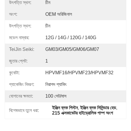
উৎপত্তি স্থল:
চীন
অংশ:
OEM অরিজিনাল
উৎপত্তি স্থল:
চীন
মডেল নাম্বার:
12G / 14G / 120G / 140G
TeiJin Seiki:
GM03/GM05/GM06/GM07
জুতার প্লেট:
1
কুবোটা:
HPVMF16/HPVMF23/HPVMF32
প্যাকেজিং বিবরণ:
নিরাপদ প্যাকিং
যোগানের ক্ষমতা:
100 সেট/মাস
ইঞ্জিন ব্লক পিস্টন
, 
ইঞ্জিন ব্লক সিলিন্ডার হেড
, 
বিশেষভাবে তুলে ধরা:
215 এক্সকাভেটর হাইড্রোলিক পাম্প অংশ