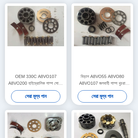
OEM 330C A8VO107
বিড়াল A8VO55 A8VO80
A8VO200 হাইড্রোলিক পাম্প সোয়াশ
A8VO107 জলবাহী পাম্প খুচরা
প্লেট
যন্ত্রাংশ 5 মাসের ওয়্যারেন্টি
সেরা মূল্য পান
সেরা মূল্য পান