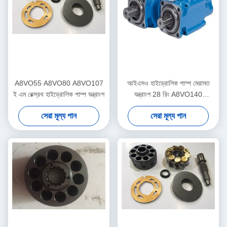
A8VO55 A8VO80 A8VO107
আইএসও হাইড্রোলিক পাম্প মেরামত
ই এম রেক্স্রথ হাইড্রোলিক পাম্প যন্ত্রাংশ
যন্ত্রাংশ 28 রিং A8VO140
A8VO200 A8VO250 Duarble
সেরা মূল্য পান
সেরা মূল্য পান