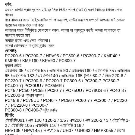
বর্ণনা:
এখানে আপনি প্রতিস্থাপন হাইড্রোলিক পিস্টন পাম্প (মোটর) অংশ বিভিন্ন সিরিজ পেতে
পারেন
পরে বাজারের জন্য।হাইড্রোলিক পাম্প যন্ত্রাংশ, মোটর যন্ত্রাংশ সম্পর্কে আপনার যদি কোনও
প্রয়োজন থাকে তবে দয়া করে
আমাদের সাথে নির্দ্বিধায় যোগাযোগ করুন, আমরা যা প্রস্তুত করছি আমরা আপনাকে তা
সরবরাহ করতে চাই
সর্বোচ্চ মানের এবং সেরা পরিষেবা।
আমরা বেশিরভাগ বিখ্যাত ব্র্যান্ড যেমন:
কোমাটসু:
PC200-6 / PC200-7 / HPV95 / PC300-6 / PC300-7 / KMF40 /
KMF90 / KMF160 / KPV90 / PC600-7
ভ্রমণ মোটর
এইচপিভি 35 / এইচপিভি 55 / এইচপিভি 90 / এইচপিভি160 / এইচপিভি 75 / এইচপিভি
95 / এইচপিভি 132 / এইচপিভি140 / এইচপিভি 165 (পিসি 60-7 / পিসি 220-6 /
PC220-7 / PC200-6 / PC200-7 PC300-6 / PC300-7 PC360-7
PC400-7) PC30UU / PC35MR /
PC45 / PC50 / PC55 / PC30-7 / PC75UU / PC78US-6 / PC40-8 /
PC2000-8 প্রধান পাম্প।
PC45-8 / PC75UU / PC40-7 / PC50 / PC60-7 / PC200-7 / PC220-
7 / PC220-8 / PC300-7
PC300-8 / PC400-7 সুইং মোটর
হিটাচি:
এইচপিভি091 / এক্স 100 / 120-2 / 3/5 / এক্স200 / এক্স 220-2 / 3 / এইচপিভি 1-
2 / এইচপিভি 105 / এইচপিভি 116 / এইচপিভি 118 /
HPV135 / HPV145 / HPV125 / UH07 / UH083 / HMPK055 / হিটাচি