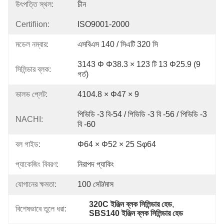
উৎপত্তি স্থল:
চীন
Certifiion:
ISO9001-2000
মডেল নম্বার:
এসবিএস 140 / সিএটি 320 সি
3143 Φ Φ38.3 × 123 টি 13 Φ25.9 (9 
সিলিন্ডার ব্লক:
গর্ত)
ভালভ প্লেট:
4104.8 × Φ47 × 9
পিভিডি -3 বি-54 / পিভিডি -3 বি -56 / পিভিডি -3 
NACHI:
বি -60
বল গাইড:
Φ64 × Φ52 × 25 Sφ64
প্যাকেজিং বিবরণ:
নিরাপদ প্যাকিং
যোগানের ক্ষমতা:
100 সেট/মাস
320C ইঞ্জিন ব্লক সিলিন্ডার হেড
, 
বিশেষভাবে তুলে ধরা:
SBS140 ইঞ্জিন ব্লক সিলিন্ডার হেড