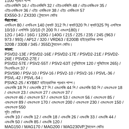
1100 প্রধান পাম্প
এইচএমজিসি 16 / এইচএমজিসি 32 / এইচএমজিসি 48 / এইচএমজিএফ 35 /
এইচএমজিএফ 36 / এইচ এমজিএফ 38 / এইচ এমজিএফ 57
EX550-3 / ZX330 / ট্র্যাভেল মোটর
শুঁয়াপোকা:
এসবিএস 80 / এসবিএস 140 (ক্যাট 312 সি / ক্যাট320 সি / ক্যাট325 সি) এসপিকে
10/10 / এসপিভি 10/10 (ই 200 বি / এমএস180) /
12G / 14G / 16G / 120G / 140G / 215 / 225 / 235 / 245 (963 /
973 / 993) / AP12 / 320 / VRD63 / E200B হাইড্রোলিক পাম্প
320B / 330B / 345 / 355D ট্র্যাভেল মোটর।
কায়বা:
PSVD2-13E / PSVD2-16E / PSVD2-17E / PSVD2-21E / PSVD2-
26E / PSVD2-27E /
PSVD2-57E / PSV2-55T / PSV2-63T (সুমিটোমো 120 / সুমিটোমো 265) /
পিএসভিএস 37 /
PSVS90 / PSV-10 / PSV-16 / PSV2-10 / PSV2-16 / PSVL-36 /
PSVL-42 / PSVL-54।
PSVK2-25 / KYB87 হাইড্রোলিক প্রধান পাম্প।
এমএসজি 18 পি / এমএসজি 27 পি / এমএসজি 44 পি / এমএসজি 50 পি / এমএসএফ 18
/ এমএসএফ 23 / এমএসএফ 27 / এমএসএফ 37 /
এমএসএফ 46 / এমএসএফ 57 / এমএসএফ 53 / এমএসএফ 56 / এমএসএফ 85 /
এমএসএফ 89 / এমএসএফ 170 / এমএসএফ 200 / এমএসএফ 230 / এমএসএফ 150 /
এমএসএফ 550
সুইং মোটরস
এমএজি 10 / এমএজি 12 / এমএজি 18 / এমএজি 26 / এমএজি 33 / এমএজি 44 /
এমএজি 50 / এমএজি 85 / এমএজি 120 /
MAG150 / MAG170 / MAG200 / MAG230VP ট্র্যাভেল মোটর