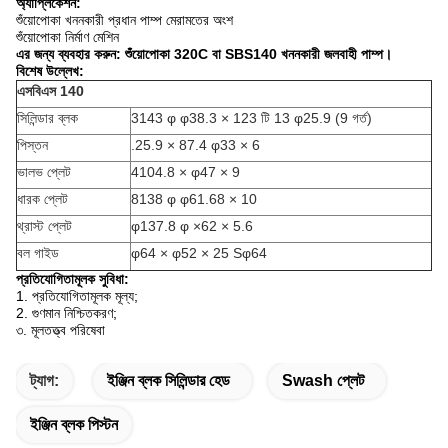
অ্যাপ্লিকেশন:
শুঁয়োপোকা খননকারী প্রধান পাম্প মেরামতের অংশ
শুঁয়োপোকা নির্মাণ মেশিন
এর জন্য ব্যবহার করুন: শুঁয়োপোকা 320C বা SBS140 খননকারী জলবাহী পাম্প।
বিশেষ উল্লেখ:
এসবিএস 140
সিলিন্ডার ব্লক
3143 φ φ38.3 × 123 টি 13 φ25.9 (9 গর্ত)
পিস্তন
.25.9 × 87.4 φ33 × 6
ভালভ প্লেট
4104.8 × φ47 × 9
ধারক প্লেট
8138 φ φ61.68 × 10
থ্রাস্ট প্লেট
φ137.8 φ ×62 × 5.6
বল গাইড
φ64 × φ52 × 25 Sφ64
প্রতিযোগিতামূলক সুবিধা:
1. প্রতিযোগিতামূলক মূল্য;
2. গুণমান নিশ্চিতকরণ;
৩. মূলতত্ত্ব পরিষেবা
ট্যাগ:
ইঞ্জিন ব্লক সিলিন্ডার হেড
Swash প্লেট
ইঞ্জিন ব্লক পিস্টন