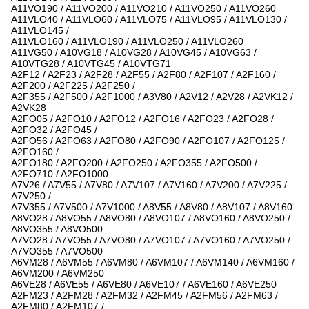
A11VO190 / A11VO200 / A11VO210 / A11VO250 / A11VO260
A11VLO40 / A11VLO60 / A11VLO75 / A11VLO95 / A11VLO130 /
A11VLO145 /
A11VLO160 / A11VLO190 / A11VLO250 / A11VLO260
A11VG50 / A10VG18 / A10VG28 / A10VG45 / A10VG63 /
A10VTG28 / A10VTG45 / A10VTG71
A2F12 / A2F23 / A2F28 / A2F55 / A2F80 / A2F107 / A2F160 /
A2F200 / A2F225 / A2F250 /
A2F355 / A2F500 / A2F1000 / A3V80 / A2V12 / A2V28 / A2VK12 /
A2VK28
A2FO05 / A2FO10 / A2FO12 / A2FO16 / A2FO23 / A2FO28 /
A2FO32 / A2FO45 /
A2FO56 / A2FO63 / A2FO80 / A2FO90 / A2FO107 / A2FO125 /
A2FO160 /
A2FO180 / A2FO200 / A2FO250 / A2FO355 / A2FO500 /
A2FO710 / A2FO1000
A7V26 / A7V55 / A7V80 / A7V107 / A7V160 / A7V200 / A7V225 /
A7V250 /
A7V355 / A7V500 / A7V1000 / A8V55 / A8V80 / A8V107 / A8V160
A8VO28 / A8VO55 / A8VO80 / A8VO107 / A8VO160 / A8VO250 /
A8VO355 / A8VO500
A7VO28 / A7VO55 / A7VO80 / A7VO107 / A7VO160 / A7VO250 /
A7VO355 / A7VO500
A6VM28 / A6VM55 / A6VM80 / A6VM107 / A6VM140 / A6VM160 /
A6VM200 / A6VM250
A6VE28 / A6VE55 / A6VE80 / A6VE107 / A6VE160 / A6VE250
A2FM23 / A2FM28 / A2FM32 / A2FM45 / A2FM56 / A2FM63 /
A2FM80 / A2FM107 /