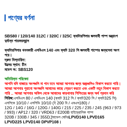
পণ্যের বর্ণনা
SBS80 / 120/140 312C / 320C / 325C ক্যাটারপিলার জলবাহী পাম্প যন্ত্রাংশ
দুর্দান্ত পারফরম্যান্স
ক্যাটারপিলার খননকারী এসবিএস 140 এবং ক্যাট 320 সি জলবাহী পাম্পের জন্য
সেবা অংশ
পরে।
দ্রুত বিস্তারিত:
উত্সের স্থান: চীন
মডেল নং: SBS120
অতিরিক্ত পরিষেবা
আপনি যদি বাজারে অংশগুলি না পান তবে আমরা আপনার জন্য যন্ত্রগুলিও বিকাশ করতে পারি।
আমরা আপনার পুরানো অংশগুলি আমাদের কাছে প্রেরণ করতে এবং একটি নতুন বিকাশ করতে
পারি .. আমরা আপনার অফিস থেকে আমাদের কারখানায় শিপিংয়ের জন্য অর্থ প্রদান করি
সিরিজ:
এসবিএস 80 / এসবিএস 140 (ক্যাট 312 সি / ক্যাট320 সি / ক্যাট325 সি)
এসপিকে 10/10 / এসপিভি 10/10 (ই 200 বি / এমএস180) /
12G / 14G / 16G / 120G / 140G / 215 / 225 / 235 / 245 (963 / 973
/ 993) / AP12 / 320 / VRD63 / E200B হাইড্রোলিক পাম্প
320B / 330B / 345 / 355D ট্র্যাভেল মোটর
LPVD140 LPVD165
LPVD225 LPVD140 DPVP108।