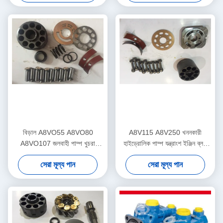
বিড়াল A8VO55 A8VO80
A8V115 A8V250 খননকারী
A8VO107 জলবাহী পাম্প খুচরা
হাইড্রোলিক পাম্প যন্ত্রাংশ ইঞ্জিন ব্লক
যন্ত্রাংশ 5 মাসের ওয়্যারেন্টি
পিস্তন ist
সেরা মূল্য পান
সেরা মূল্য পান