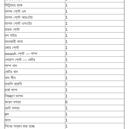
সিলিন্ডার ব্লক
1
ভালভ প্লেট এম
1
ভালভ প্লেট আরএইচ
1
ভালভ প্লেট এলএইচ
1
ধারক প্লেট
1
বল গাইড
1
বহনকারী থালা
1
জোর প্লেট
1
swash প্লেট — পাম্প
1
সোয়াশ প্লেট — মোটর
1
পাম্প খাদ
1
মোটর খাদ
1
খাদ সীল
1
ভ্যালি অ্যাসি
1
চার্জ পাম্প
1
নিয়ন্ত্রণ ভালভ
1
কয়েল বসন্ত
6
ছোট বসন্ত
1
গুল্ম
1
হাতা
1
পিনের সন্ধান করা হচ্ছে
1