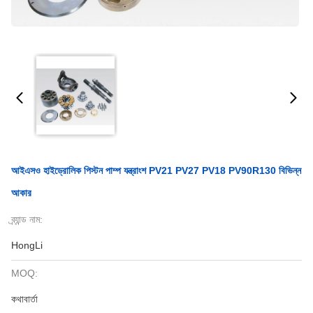
আইএসও হাইড্রোলিক পিস্টন পাম্প যন্ত্রাংশ PV21 PV27 PV18 PV90R130 বিভিন্ন
আকার
ব্র্যান্ড নাম:
HongLi
MOQ:
কথাবার্তা