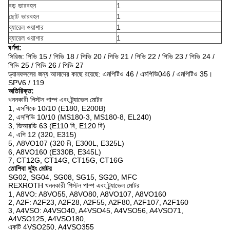
বড় ভারবহন
1
ছোট ভারবহন
1
ব্যারেল ওয়াশার
1
ব্যারেল ওয়াশার
1
বর্ণনা:
সিরিজ: পিভি 15 / পিভি 18 / পিভি 20 / পিভি 21 / পিভি 22 / পিভি 23 / পিভি 24 /
পিভি 25 / পিভি 26 / পিভি 27
ড্যানফসসের জন্য আমাদের কাছে রয়েছে: এমপিটিও 46 / এমপিভি046 / এমপিটিও 35।
SPV6 / 119
অতিরিক্ত:
খননকারী পিস্টন পাম্প এবং ট্র্যাভেল মোটর
1, এসপিকে 10/10 (E180, E200B)
2, এসপিভি 10/10 (MS180-3, MS180-8, EL240)
3, ভিআরডি 63 (E110 বি, E120 বি)
4, এপি 12 (320, E315)
5, A8VO107 (320 বি, E300L, E325L)
6, A8VO160 (E330B, E345L)
7, CT12G, CT14G, CT15G, CT16G
তোশিবা সুইং মোটর
SG02, SG04, SG08, SG15, SG20, MFC
REXROTH খননকারী পিস্টন পাম্প এবং ট্র্যাভেল মোটর
1, A8VO: A8VO55, A8VO80, A8VO107, A8VO160
2, A2F: A2F23, A2F28, A2F55, A2F80, A2F107, A2F160
3, A4VSO: A4VSO40, A4VSO45, A4VSO56, A4VSO71,
A4VSO125, A4VSO180,
একটি 4VSO250, A4VSO355