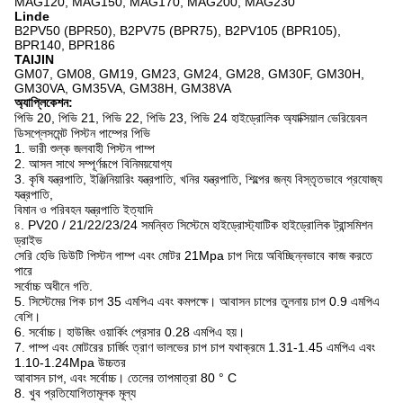
MAG120, MAG150, MAG170, MAG200, MAG230
Linde
B2PV50 (BPR50), B2PV75 (BPR75), B2PV105 (BPR105),
BPR140, BPR186
TAIJIN
GM07, GM08, GM19, GM23, GM24, GM28, GM30F, GM30H,
GM30VA, GM35VA, GM38H, GM38VA
অ্যাপ্লিকেশন:
পিভি 20, পিভি 21, পিভি 22, পিভি 23, পিভি 24 হাইড্রোলিক অ্যাক্সিয়াল ভেরিয়েবল
ডিসপ্লেসমেন্ট পিস্টন পাম্পের পিভি
1. ভারী শুল্ক জলবাহী পিস্টন পাম্প
2. আসল সাথে সম্পূর্ণরূপে বিনিময়যোগ্য
3. কৃষি যন্ত্রপাতি, ইঞ্জিনিয়ারিং যন্ত্রপাতি, খনির যন্ত্রপাতি, শিল্পের জন্য বিস্তৃতভাবে প্রযোজ্য
যন্ত্রপাতি,
বিমান ও পরিবহন যন্ত্রপাতি ইত্যাদি
৪. PV20 / 21/22/23/24 সমন্বিত সিস্টেমে হাইড্রোস্ট্যাটিক হাইড্রোলিক ট্রান্সমিশন
ড্রাইভ
সেরি হেভি ডিউটি ​​পিস্টন পাম্প এবং মোটর 21Mpa চাপ দিয়ে অবিচ্ছিন্নভাবে কাজ করতে
পারে
সর্বোচ্চ অধীনে
গতি.
5. সিস্টেমের পিক চাপ 35 এমপিএ এবং কমপক্ষে।
আবাসন চাপের তুলনায় চাপ 0.9 এমপিএ
বেশি।
6. সর্বোচ্চ।
হাউজিং ওয়ার্কিং প্রেসার 0.28 এমপিএ হয়।
7. পাম্প এবং মোটরের চার্জিং ত্রাণ ভালভের চাপ চাপ যথাক্রমে 1.31-1.45 এমপিএ এবং
1.10-1.24Mpa উচ্চতর
আবাসন চাপ, এবং সর্বোচ্চ।
তেলের তাপমাত্রা 80 ° C
8. খুব প্রতিযোগিতামূলক মূল্য