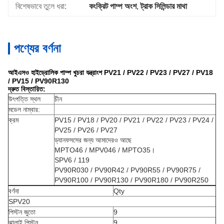
বিশেষভাবে তুলে ধরা:
কংক্রিট পাম্প অংশ
, 
ট্রাক সিলিন্ডার মাথা
পণ্যের বর্ণনা
আইএসও হাইড্রোলিক পাম্প খুচরা যন্ত্রাংশ PV21 / PV22 / PV23 / PV27 / PV18
/ PV15 / PV90R130
দ্রুত বিস্তারিত:
উৎপত্তি স্থল
চীন
মডেল নাম্বার:
ক্রম
PV15 / PV18 / PV20 / PV21 / PV22 / PV23 / PV24 /
PV25 / PV26 / PV27
ড্যানফসসের জন্য আমাদেরও আছে
MPTO46 / MPV046 / MPTO35।
SPV6 / 119
PV90R030 / PV90R42 / PV90R55 / PV90R75 /
PV90R100 / PV90R130 / PV90R180 / PV90R250
বর্ণনা
Qty
SPV20
পিস্টন জুতো
9
ঝালাই পিস্টন
9