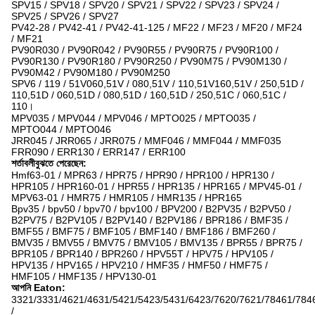
SPV15 / SPV18 / SPV20 / SPV21 / SPV22 / SPV23 / SPV24 /
SPV25 / SPV26 / SPV27
PV42-28 / PV42-41 / PV42-41-125 / MF22 / MF23 / MF20 / MF24
/ MF21
PV90R030 / PV90R042 / PV90R55 / PV90R75 / PV90R100 /
PV90R130 / PV90R180 / PV90R250 / PV90M75 / PV90M130 /
PV90M42 / PV90M180 / PV90M250
SPV6 / 119 / 51V060,51V / 080,51V / 110,51V160,51V / 250,51D /
110,51D / 060,51D / 080,51D / 160,51D / 250,51C / 060,51C /
110।
MPV035 / MPV044 / MPV046 / MPTO025 / MPTO035 /
MPTO044 / MPTO046
JRR045 / JRR065 / JRR075 / MMF046 / MMF044 / MMF035
FRR090 / ERR130 / ERR147 / ERR100
শর্তাবলীবুঝতে পেরেছেন:
Hmf63-01 / MPR63 / HPR75 / HPR90 / HPR100 / HPR130 /
HPR105 / HPR160-01 / HPR55 / HPR135 / HPR165 / MPV45-01 /
MPV63-01 / HMR75 / HMR105 / HMR135 / HPR165
Bpv35 / bpv50 / bpv70 / bpv100 / BPV200 / B2PV35 / B2PV50 /
B2PV75 / B2PV105 / B2PV140 / B2PV186 / BPR186 / BMF35 /
BMF55 / BMF75 / BMF105 / BMF140 / BMF186 / BMF260 /
BMV35 / BMV55 / BMV75 / BMV105 / BMV135 / BPR55 / BPR75 /
BPR105 / BPR140 / BPR260 / HPV55T / HPV75 / HPV105 /
HPV135 / HPV165 / HPV210 / HMF35 / HMF50 / HMF75 /
HMF105 / HMF135 / HPV130-01
আপনি Eaton:
3321/3331/4621/4631/5421/5423/5431/6423/7620/7621/78461/784
/