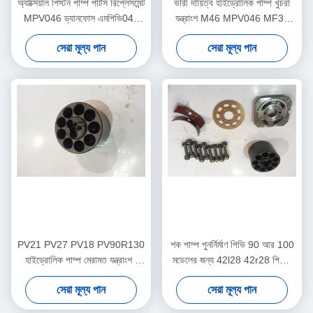
অ্যাক্সিয়াল পিস্টন পাম্প পার্টস রিপ্লেসমেন্ট
ভারী দায়িত্ব হাইড্রোলিক পাম্প খুচরা
MPV046 ড্যানফোস এমপিভি046
যন্ত্রাংশ M46 MPV046 MF35
এমপিটিও এমপিটিও 35
MPTO35 এসপিভি 6-119
সেরা মূল্য পান
সেরা মূল্য পান
PV21 PV27 PV18 PV90R130
শক পাম্প পুনর্নির্মাণ পিভি 90 আর 100
হাইড্রোলিক পাম্প মেরামত যন্ত্রাংশ /
মডেলের জন্য 42l28 42r28 পিস্টন
জলবাহী গিয়ার পাম্প যন্ত্রাংশ
জল পাম্প যন্ত্রাংশ
সেরা মূল্য পান
সেরা মূল্য পান