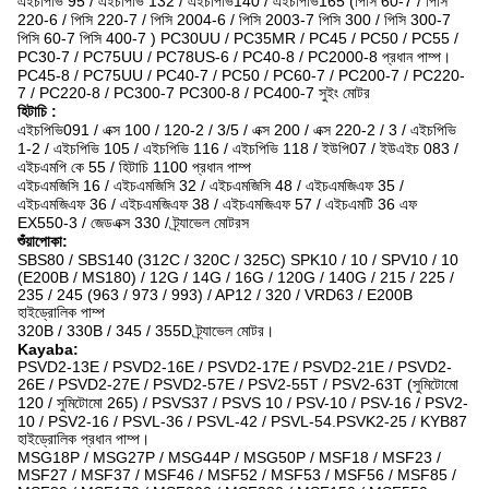
এইচপিভি 95 / এইচপিভি 132 / এইচপিভি140 / এইচপিভি165 (পিসি 60-7 / পিসি
220-6 / পিসি 220-7 / পিসি 2004-6 / পিসি 2003-7 পিসি 300 / পিসি 300-7
পিসি 60-7 পিসি 400-7 ) PC30UU / PC35MR / PC45 / PC50 / PC55 /
PC30-7 / PC75UU / PC78US-6 / PC40-8 / PC2000-8 প্রধান পাম্প।
PC45-8 / PC75UU / PC40-7 / PC50 / PC60-7 / PC200-7 / PC220-
7 / PC220-8 / PC300-7 PC300-8 / PC400-7 সুইং মোটর
হিটাচি
:
এইচপিভি091 / এক্স 100 / 120-2 / 3/5 / এক্স 200 / এক্স 220-2 / 3 / এইচপিভি
1-2 / এইচপিভি 105 / এইচপিভি 116 / এইচপিভি 118 / ইউপি07 / ইউএইচ 083 /
এইচএমপি কে 55 / হিটাচি 1100 প্রধান পাম্প
এইচএমজিসি 16 / এইচএমজিসি 32 / এইচএমজিসি 48 / এইচএমজিএফ 35 /
এইচএমজিএফ 36 / এইচএমজিএফ 38 / এইচএমজিএফ 57 / এইচএমটি 36 এফ
EX550-3 / জেডএক্স 330 / ট্র্যাভেল মোটরস
শুঁয়াপোকা:
SBS80 / SBS140 (312C / 320C / 325C) SPK10 / 10 / SPV10 / 10
(E200B / MS180) / 12G / 14G / 16G / 120G / 140G / 215 / 225 /
235 / 245 (963 / 973 / 993) / AP12 / 320 / VRD63 / E200B
হাইড্রোলিক পাম্প
320B / 330B / 345 / 355D ট্র্যাভেল মোটর।
Kayaba:
PSVD2-13E / PSVD2-16E / PSVD2-17E / PSVD2-21E / PSVD2-
26E / PSVD2-27E / PSVD2-57E / PSV2-55T / PSV2-63T (সুমিটোমো
120 / সুমিটোমো 265) / PSVS37 / PSVS 10 / PSV-10 / PSV-16 / PSV2-
10 / PSV2-16 / PSVL-36 / PSVL-42 / PSVL-54.PSVK2-25 / KYB87
হাইড্রোলিক প্রধান পাম্প।
MSG18P / MSG27P / MSG44P / MSG50P / MSF18 / MSF23 /
MSF27 / MSF37 / MSF46 / MSF52 / MSF53 / MSF56 / MSF85 /