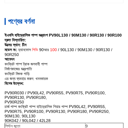
পণ্যের বর্ণনা
ইএমসি হাইড্রোলিক পাম্প যন্ত্রাংশ PV90L130 / 90M130 / 90R130 / 90R100
দ্রুত বিস্তারিত:
উত্সের স্থান: চীন
মডেল নং:
ড্যানফোস
পিভি
90আর
100
/ 90L130 / 90M130 / 90R130 /
90R250
আবেদন
কংক্রিট পাম্প ট্রাক জলবাহী পাম্প
নির্মাণকাজের যন্ত্রপাতি
কংক্রিট মিশুক গাড়ি
এর জন্য ব্যবহার করুন: খননকারক
বিশেষ উল্লেখ:
PV90R030 / PV90L42, PV90R55, PV90R75, PV90R100,
PV90R130, PV90R180,
PV90R250
চার্জ পাম্প কংক্রিট পাম্প
হাইড্রোলিক গিয়ার পাম্প
PV90L42, PV90R55,
PV90R75, PV90R100, PV90R130, PV90R180, PV90R250,
90M130, 90L130
90K042 / 90L042 / 42L28
পিস্টন জুতো
9