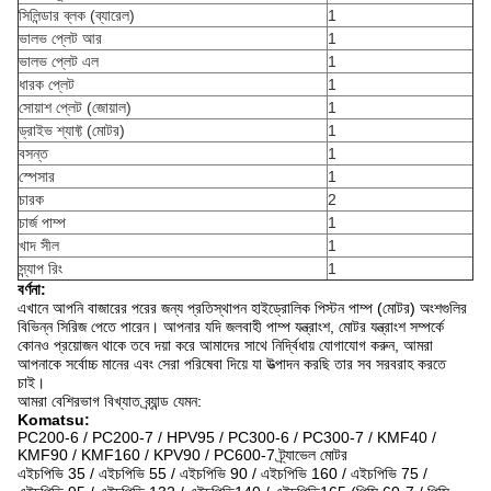
সিলিন্ডার ব্লক (ব্যারেল)
1
ভালভ প্লেট আর
1
ভালভ প্লেট এল
1
ধারক প্লেট
1
সোয়াশ প্লেট (জোয়াল)
1
ড্রাইভ শ্যাফ্ট (মোটর)
1
বসন্ত
1
স্পেসার
1
চারক
2
চার্জ পাম্প
1
খাদ সীল
1
স্ন্যাপ রিং
1
বর্ণনা:
এখানে আপনি বাজারের পরের জন্য প্রতিস্থাপন হাইড্রোলিক পিস্টন পাম্প (মোটর) অংশগুলির
বিভিন্ন সিরিজ পেতে পারেন।
আপনার যদি জলবাহী পাম্প যন্ত্রাংশ, মোটর যন্ত্রাংশ সম্পর্কে
কোনও প্রয়োজন থাকে তবে দয়া করে আমাদের সাথে নির্দ্বিধায় যোগাযোগ করুন, আমরা
আপনাকে সর্বোচ্চ মানের এবং সেরা পরিষেবা দিয়ে যা উত্পাদন করছি তার সব সরবরাহ করতে
চাই।
আমরা বেশিরভাগ বিখ্যাত ব্র্যান্ড যেমন:
Komatsu:
PC200-6 / PC200-7 / HPV95 / PC300-6 / PC300-7 / KMF40 /
KMF90 / KMF160 / KPV90 / PC600-7 ট্র্যাভেল মোটর
এইচপিভি 35 / এইচপিভি 55 / এইচপিভি 90 / এইচপিভি 160 / এইচপিভি 75 /