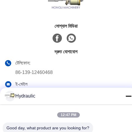
সোশ্যাল মিডিয়া
দ্রুত যোগাযোগ
টেলিফোন:
86-139-12460468
ই-মেইল
admin@hlhydraulics.com
Hydraulic
ঠিকানা:
ফুড়ং ইন্ডাস্ট্রিয়াল পার্ক, জিশান জেলা, উক্সি সিটি
12:47 PM
Good day, what product are you looking for?
গোপনীয়তা নীতি
|
সাইটম্যাপ