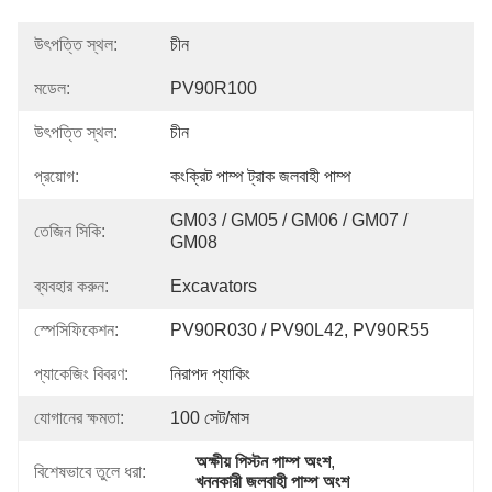
উৎপত্তি স্থল:
চীন
মডেল:
PV90R100
উৎপত্তি স্থল:
চীন
প্রয়োগ:
কংক্রিট পাম্প ট্রাক জলবাহী পাম্প
GM03 / GM05 / GM06 / GM07 / 
তেজিন সিকি:
GM08
ব্যবহার করুন:
Excavators
স্পেসিফিকেশন:
PV90R030 / PV90L42, PV90R55
প্যাকেজিং বিবরণ:
নিরাপদ প্যাকিং
যোগানের ক্ষমতা:
100 সেট/মাস
অক্ষীয় পিস্টন পাম্প অংশ
, 
বিশেষভাবে তুলে ধরা:
খননকারী জলবাহী পাম্প অংশ