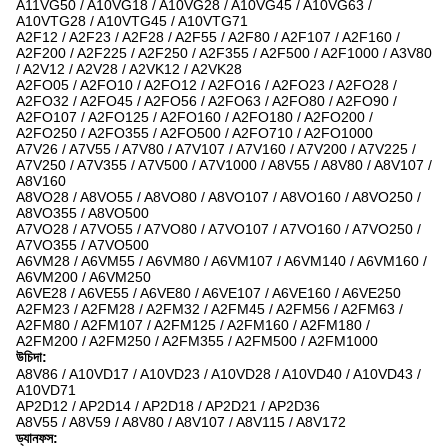
A11VG50 / A10VG18 / A10VG28 / A10VG45 / A10VG63 /
A10VTG28 / A10VTG45 / A10VTG71
A2F12 / A2F23 / A2F28 / A2F55 / A2F80 / A2F107 / A2F160 /
A2F200 / A2F225 / A2F250 / A2F355 / A2F500 / A2F1000 / A3V80
/ A2V12 / A2V28 / A2VK12 / A2VK28
A2FO05 / A2FO10 / A2FO12 / A2FO16 / A2FO23 / A2FO28 /
A2FO32 / A2FO45 / A2FO56 / A2FO63 / A2FO80 / A2FO90 /
A2FO107 / A2FO125 / A2FO160 / A2FO180 / A2FO200 /
A2FO250 / A2FO355 / A2FO500 / A2FO710 / A2FO1000
A7V26 / A7V55 / A7V80 / A7V107 / A7V160 / A7V200 / A7V225 /
A7V250 / A7V355 / A7V500 / A7V1000 / A8V55 / A8V80 / A8V107 /
A8V160
A8VO28 / A8VO55 / A8VO80 / A8VO107 / A8VO160 / A8VO250 /
A8VO355 / A8VO500
A7VO28 / A7VO55 / A7VO80 / A7VO107 / A7VO160 / A7VO250 /
A7VO355 / A7VO500
A6VM28 / A6VM55 / A6VM80 / A6VM107 / A6VM140 / A6VM160 /
A6VM200 / A6VM250
A6VE28 / A6VE55 / A6VE80 / A6VE107 / A6VE160 / A6VE250
A2FM23 / A2FM28 / A2FM32 / A2FM45 / A2FM56 / A2FM63 /
A2FM80 / A2FM107 / A2FM125 / A2FM160 / A2FM180 /
A2FM200 / A2FM250 / A2FM355 / A2FM500 / A2FM1000
উচিদা:
A8V86 / A10VD17 / A10VD23 / A10VD28 / A10VD40 / A10VD43 /
A10VD71
AP2D12 / AP2D14 / AP2D18 / AP2D21 / AP2D36
A8V55 / A8V59 / A8V80 / A8V107 / A8V115 / A8V172
ড্যানফস: