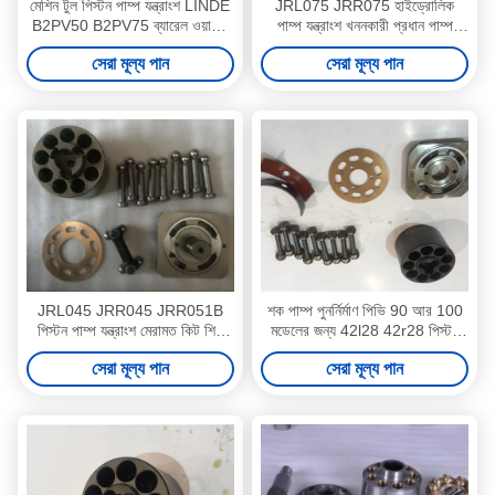
মেশিন টুল পিস্টন পাম্প যন্ত্রাংশ LINDE
JRL075 JRR075 হাইড্রোলিক
B2PV50 B2PV75 ব্যারেল ওয়াশার
পাম্প যন্ত্রাংশ খননকারী প্রধান পাম্প
অন্তর্ভুক্ত
মোটর মেরামত
সেরা মূল্য পান
সেরা মূল্য পান
JRL045 JRR045 JRR051B
শক পাম্প পুনর্নির্মাণ পিভি 90 আর 100
পিস্টন পাম্প যন্ত্রাংশ মেরামত কিট শিপ
মডেলের জন্য 42l28 42r28 পিস্টন
জলবাহী সিস্টেম সমর্থন
জল পাম্প যন্ত্রাংশ
সেরা মূল্য পান
সেরা মূল্য পান