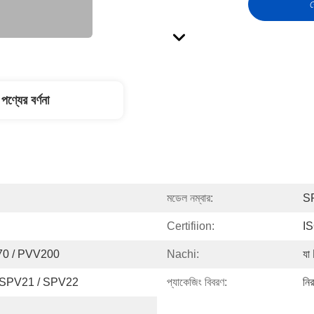
স
পণ্যের বর্ণনা
মডেল নম্বার:
S
Certifiion:
I
70 / PVV200
Nachi:
যা
 SPV21 / SPV22
প্যাকেজিং বিবরণ:
নির