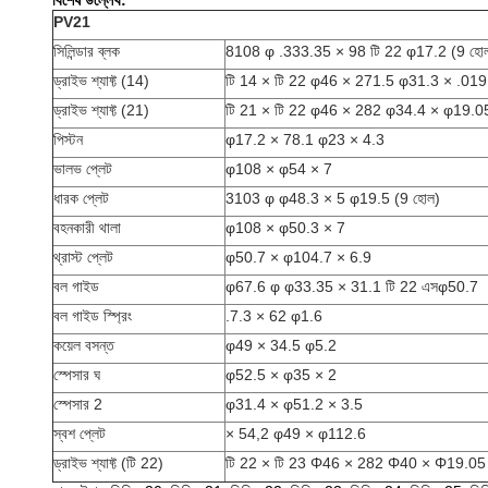
বিশেষ উল্লেখ:
PV21
সিলিন্ডার ব্লক
8108 φ .333.35 × 98 টি 22 φ17.2 (9 হো
ড্রাইভ শ্যাফ্ট (14)
টি 14 × টি 22 φ46 × 271.5 φ31.3 × .019
ড্রাইভ শ্যাফ্ট (21)
টি 21 × টি 22 φ46 × 282 φ34.4 × φ19.0
পিস্টন
φ17.2 × 78.1 φ23 × 4.3
ভালভ প্লেট
φ108 × φ54 × 7
ধারক প্লেট
3103 φ φ48.3 × 5 φ19.5 (9 হোল)
বহনকারী থালা
φ108 × φ50.3 × 7
থ্রাস্ট প্লেট
φ50.7 × φ104.7 × 6.9
বল গাইড
φ67.6 φ φ33.35 × 31.1 টি 22 এসφ50.7
বল গাইড স্প্রিং
.7.3 × 62 φ1.6
কয়েল বসন্ত
φ49 × 34.5 φ5.2
স্পেসার ঘ
φ52.5 × φ35 × 2
স্পেসার 2
φ31.4 × φ51.2 × 3.5
স্বশ প্লেট
× 54,2 φ49 × φ112.6
ড্রাইভ শ্যাফ্ট (টি 22)
টি 22 × টি 23 Φ46 × 282 Φ40 × Φ19.05