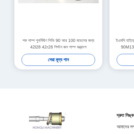
শক পাম্প পুনর্নির্মাণ পিভি 90 আর 100 মডেলের জন্য
ইএমসি হাইড্
42l28 42r28 পিস্টন জল পাম্প যন্ত্রাংশ
90M130 
সেরা মূল্য পান
দ্রুত লিঙ্ক
আমাদের সম্