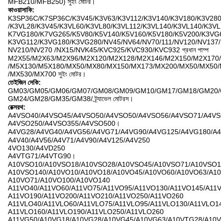
MFB210/MFB250) সুইং মোটর।
কাওয়াসাকি:
K3SP36C/K7SP36C/K3V45/K3V63/K3V112/K3V140/K3V180/K3V28
/K3VL28/K3V45/K3VL60/K3VL80/K3VL112/K3VL140/K3VL140/K3VL
K7VG180/K7VG265/K5V80/K5V140/K5V160/K5V180/K5V200/K3VG
K3VG112/K3VG180/K3VG280/NV45/NV64/NV70/111/NV120/NV137/
NV210/NV270 /NX15/NVK45/KVC925/KVC930/KVC932 প্রধান পাম্প
M2X55/M2X63/M2X96/M2X120/M2X128/M2X146/M2X150/M2X170
/M5X130/M5X180/MX50/MX80/MX150/MX173/MX200/MX50/MX50
/MX530/MX700 সুইং মোটর।
তেইজিন সেকি:
GM03/GM05/GM06/GM07/GM08/GM09/GM10/GM17/GM18/GM20/
GM24/GM28/GM35/GM38/ ট্র্যাভেল মোটরস।
রেক্সরথ:
A4VSO40/A4VSO45/A4VSO50/A4VSO50/A4VSO56/A4VSO71/A4VS
A4VSO250/A4VSO355/A4VSO500।
A4VG28/A4VG40/A4VG56/A4VG71/A4VG90/A4VG125/A4VG180/A
A4V40/A4V56/A4V71/A4V90/A4V125/A4V250
4VO130/A4VD250
A4VTG71/A4VTG90।
A10VSO10/A10VSO18/A10VSO28/A10VSO45/A10VSO71/A10VSO1
A10VSO140/A10VO10/A10VO18/A10VO45/A10VO60/A10VO63/A10
A10VO71/A10VO100/A10VO140
A11VO40/A11VO60/A11VO75/A11VO95/A11VO130/A11VO145/A11V
A11VO190/A11VO200/A11VO210/A11VO250/A11VO260
A11VLO40/A11VLO60/A11VLO75/A11VLO95/A11VLO130/A11VLO14
A11VLO160/A11VLO190/A11VLO250/A11VLO260
A11VG50/A10VG18/A10VG28/A10VG45/A10VG63/A10VTG28/A10