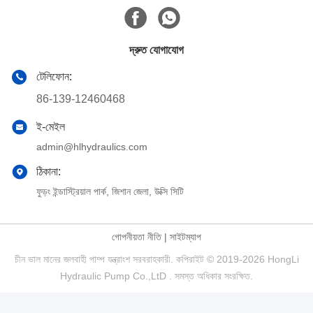
দ্রুত যোগাযোগ
টেলিফোন:
86-139-12460468
ই-মেইল
admin@hlhydraulics.com
ঠিকানা:
ফুড়ং ইন্ডাস্ট্রিয়াল পার্ক, জিশান জেলা, উক্সি সিটি
গোপনীয়তা নীতি
|
সাইটম্যাপ
চীন ভাল মানের জলবাহী পাম্প যন্ত্রাংশ সরবরাহকারী. কপিরাইট © 2019-2026 HongLi
Hydraulic Pump Co.,LtD . সমস্ত অধিকার সংরক্ষিত.