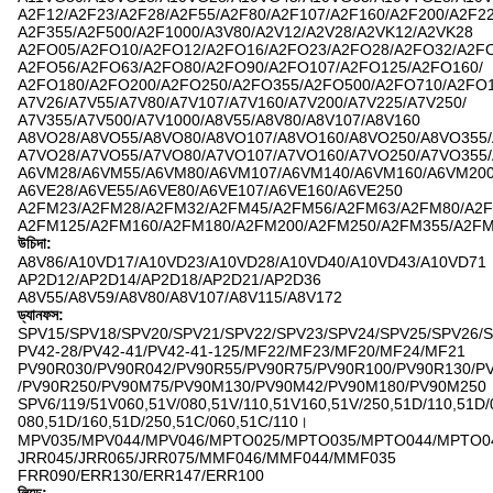
A2F12/A2F23/A2F28/A2F55/A2F80/A2F107/A2F160/A2F200/A2F22
A2F355/A2F500/A2F1000/A3V80/A2V12/A2V28/A2VK12/A2VK28
A2FO05/A2FO10/A2FO12/A2FO16/A2FO23/A2FO28/A2FO32/A2FO
A2FO56/A2FO63/A2FO80/A2FO90/A2FO107/A2FO125/A2FO160/
A2FO180/A2FO200/A2FO250/A2FO355/A2FO500/A2FO710/A2FO
A7V26/A7V55/A7V80/A7V107/A7V160/A7V200/A7V225/A7V250/
A7V355/A7V500/A7V1000/A8V55/A8V80/A8V107/A8V160
A8VO28/A8VO55/A8VO80/A8VO107/A8VO160/A8VO250/A8VO355
A7VO28/A7VO55/A7VO80/A7VO107/A7VO160/A7VO250/A7VO355
A6VM28/A6VM55/A6VM80/A6VM107/A6VM140/A6VM160/A6VM20
A6VE28/A6VE55/A6VE80/A6VE107/A6VE160/A6VE250
A2FM23/A2FM28/A2FM32/A2FM45/A2FM56/A2FM63/A2FM80/A2F
A2FM125/A2FM160/A2FM180/A2FM200/A2FM250/A2FM355/A2F
উচিদা:
A8V86/A10VD17/A10VD23/A10VD28/A10VD40/A10VD43/A10VD71
AP2D12/AP2D14/AP2D18/AP2D21/AP2D36
A8V55/A8V59/A8V80/A8V107/A8V115/A8V172
ড্যানফস:
SPV15/SPV18/SPV20/SPV21/SPV22/SPV23/SPV24/SPV25/SPV26/
PV42-28/PV42-41/PV42-41-125/MF22/MF23/MF20/MF24/MF21
PV90R030/PV90R042/PV90R55/PV90R75/PV90R100/PV90R130/P
/PV90R250/PV90M75/PV90M130/PV90M42/PV90M180/PV90M250
SPV6/119/51V060,51V/080,51V/110,51V160,51V/250,51D/110,51D/
080,51D/160,51D/250,51C/060,51C/110।
MPV035/MPV044/MPV046/MPTO025/MPTO035/MPTO044/MPTO0
JRR045/JRR065/JRR075/MMF046/MMF044/MMF035
FRR090/ERR130/ERR147/ERR100