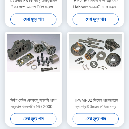
এইচপিভি 55 কোমাতসু হাইড্রোলিক
HPV160 পিস্টন পাম্প যন্ত্রাংশ /
গিয়ার পাম্প যন্ত্রাংশ নির্মাণ যন্ত্রপাতি
Liebherr খননকারী পাম্প যন্ত্রাংশ
Pc120-5 জন্য
Pc50 সুইং মোটর
সেরা মূল্য পান
সেরা মূল্য পান
নির্মাণ মেশিন কোমাতসু জলবাহী পাম্প
HPVMF32 ডিজেল পারফরম্যান্স
যন্ত্রগুলি খননকারীর পিসি 2000-8
ক্যামশ্যাফ্ট উচ্চতর বিনিময়যোগ্য
এইচপিভি 375 এর জন্য
ISO9001 অনুমোদিত হয়েছে
সেরা মূল্য পান
সেরা মূল্য পান