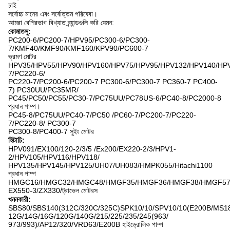
চাই
সর্বোচ্চ মানের এবং সর্বোত্তম পরিষেবা।
আমরা বেশিরভাগ বিখ্যাত ব্র্যান্ডগুলি করি যেমন:
কোমাতসু:
PC200-6/PC200-7/HPV95/PC300-6/PC300-
7/KMF40/KMF90/KMF160/KPV90/PC600-7
ভ্রমণ মোটর
HPV35/HPV55/HPV90/HPV160/HPV75/HPV95/HPV132/HPV140/HP
7/PC220-6/
PC220-7/PC200-6/PC200-7 PC300-6/PC300-7 PC360-7 PC400-
7) PC30UU/PC35MR/
PC45/PC50/PC55/PC30-7/PC75UU/PC78US-6/PC40-8/PC2000-8
প্রধান পাম্প।
PC45-8/PC75UU/PC40-7/PC50 /PC60-7/PC200-7/PC220-
7/PC220-8/ PC300-7
PC300-8/PC400-7 সুইং মোটর
হিটাচি:
HPV091/EX100/120-2/3/5 /Ex200/EX220-2/3/HPV1-
2/HPV105/HPV116/HPV118/
HPV135/HPV145/HPV125/UH07/UH083/HMPK055/Hitachi1100
প্রধান পাম্প
HMGC16/HMGC32/HMGC48/HMGF35/HMGF36/HMGF38/HMGF57
EX550-3/ZX330/ট্রাভেল মোটরস
খননকারী:
SBS80/SBS140(312C/320C/325C)SPK10/10/SPV10/10(E200B/MS18
12G/14G/16G/120G/140G/215/225/235/245(963/
973/993)/AP12/320/VRD63/E200B হাইড্রোলিক পাম্প