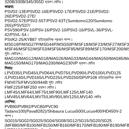
320B/330B/345/355D ভ্রমণ মোটর।
কায়াবা:
PSVD2-13E/PSVD2-16E/PSVD2-17E/PSVD2-21E/PSVD2-
26E/PSVD2-27E/
PSVD2-57E/PSV2-55T/PSV2-63T(Sumitomo120/Sumitomo
265)/PSVS37/
PSVS90/PSV-10/PSV-16/PSV2-10/PSV2-16/PSVL-36/PSVL-
42/PSVL-54।
PSVK2-25/KYB87 হাইড্রোলিক প্রধান পাম্প।
MSG18P/MSG27P/MSG44P/MSG50P/MSF18/MSF23/MSF27/MSF3
MSF46/MSF52/MSF53/MSF56/MSF85/MSF89/MSF170/MSF200/M
সুইং মোটরস।
MAG10/MAG12/MAG18/MAG26/MAG33/MAG44/MAG50/MAG85/M
MAG150/MAG170/MAG200/MAG230VP ভ্রমণ মোটর
লিবার:
LPVD35/LPVD45/LPVD64/LPVD75/LPVD90/LPVD100/LPVD125
/LPVD140/LPVD165/LPVD225/LPVD250/DPVP108 হাইড্রোলিক পাম্প
FMV075/FMV100/944B সুইং মোটর
FMF225/FMF250 ভ্রমণ মোটর।
LMF45/LMF64/LMF75/LMF90/LMF125/LMF140
LMV45/LMV64/LMV75/LMV90/LMV125/LMV140 মোটর
তোশিবা:
PVB90/PVB92/PVC80/PVC90
Tadano100(Pava8282)/Shibaura Lucus500/Lucus400/HD450V-2
পাম্প।
SG015/SG02/SG025/SG04/SG08/SG12/SG15/SG20/SG25
(MFB80/MFB100/MFB150/MFB160/MFB170/MFB180/MFB190/MFB