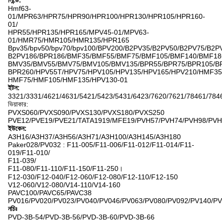
লিন্ডে:
Hmf63-
01/MPR63/HPR75/HPR90/HPR100/HPR130/HPR105/HPR160-
01/
HPR55/HPR135/HPR165/MPV45-01/MPV63-
01/HMR75/HMR105/HMR135/HPR165
Bpv35/bpv50/bpv70/bpv100/BPV200/B2PV35/B2PV50/B2PV75/B2P
B2PV186/BPR186/BMF35/BMF55/BMF75/BMF105/BMF140/BMF18
BMV35/BMV55/BMV75/BMV105/BMV135/BPR55/BPR75/BPR105/B
BPR260/HPV55T/HPV75/HPV105/HPV135/HPV165/HPV210/HMF35
HMF75/HMF105/HMF135/HPV130-01
ইটন:
3321/3331/4621/4631/5421/5423/5431/6423/7620/7621/78461/784
ভিয়াকার:
PVXS060/PVXS090/PVXS130/PVXS180/PVXS250
PVE12/PVE19/PVE21/TATA1919/MFE19/PVH57/PVH74/PVH98/PVH
ইউকেন:
A3H16/A3H37/A3H56/A3H71/A3H100/A3H145/A3H180
Paker028/PV032 : F11-005/F11-006/F11-012/F11-014/F11-
019/F11-010/
F11-039/
F11-080/F11-110/F11-150/F11-250।
F12-030/F12-040/F12-060/F12-080/F12-110/F12-150
V12-060/V12-080/V14-110/V14-160
PAVC100/PAVC65/PAVC38
PV016/PV020/PV023/PV040/PV046/PV063/PV080/PV092/PV140/P
নচিঃ
PVD-3B-54/PVD-3B-56/PVD-3B-60/PVD-3B-66