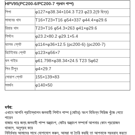
HPV95(PC200-6/PC200-7 প্রধান পাম্প)
পিপা
φ127×φ38.34×104.3 T23 φ23.2(9 ছিদ্র)
সামনের খাদ
T16×T23×T16 φ54×337 φ44.4×φ29.6
রিয়ার খাদ
T23×T16 φ54.3×263 φ41×φ29.6
পিস্টন
φ23.2×80.2 φ29.1×5.4
ভালভ প্লেট
φ114×φ36×12.5 (pc200-6) (pc200-7)
রিটেইনার প্লেট
φ123×φ56×7
বল গাইড
φ61.798×φ38.34×24.5 T23 Sφ62
পিন টিপুন
φ4×29.7
সোয়াশ প্লেট
155×139×83
সমর্থন
φ140×50
বর্ণনা:
এখানে আপনি প্রতিস্থাপন জলবাহী পিস্টন পাম্প (মোটর) অংশ বিভিন্ন সিরিজ খুঁজে পেতে
পারেন
বাজার পরে জন্য.জলবাহী পাম্প যন্ত্রাংশ, মোটর যন্ত্রাংশ সম্পর্কে আপনার কোন প্রয়োজন
থাকলে, অনুগ্রহ করে
নির্দ্বিধায় আমাদের সাথে যোগাযোগ করুন, আমরা যা তৈরি করছি তা আপনাকে সরবরাহ করতে