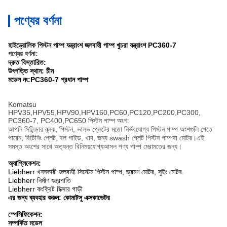
পণ্যের বর্ণনা
হাইড্রোলিক পিস্টন পাম্প যন্ত্রাংশ জলবাহী পাম্প খুচরা যন্ত্রাংশ PC360-7
পণ্যের বর্ণনা:
দ্রুত বিস্তারিত:
উৎপত্তি স্থান: চীন
মডেল নং:PC360-7 প্রধান পাম্প
Komatsu
HPV35,HPV55,HPV90,HPV160,PC60,PC120,PC200,PC300,
PC360-7, PC400,PC650
পিস্টন পাম্প অংশ
:
আপনি সিলিন্ডার ব্লক, পিস্টন, ভালভ প্লেটের মতো নির্ভরযোগ্য পিস্টন পাম্প অংশগুলি পেতে
পারেন,
রিটেনিং প্লেট
,
বল গাইড
, খাদ, জন্য swash প্লেট
পিস্টন পাম্প
বা মোটর।এই
সমস্ত অংশের সাথে অত্যন্ত বিনিময়যোগ্য
আসল পণ্য
পাম্প মেরামতের জন্য।
অ্যাপ্লিকেশন:
Liebherr খননকারী জলবাহী সিস্টেম পিস্টন পাম্প, ভ্রমণ মোটর, সুইং মোটর.
Liebherr নির্মাণ যন্ত্রপাতি
Liebherr কংক্রিট মিক্সার গাড়ী
এর জন্য ব্যবহার করুন: কোমাটসু এক্সকাভেটর
স্পেসিফিকেশন:
সম্পর্কিত মডেল