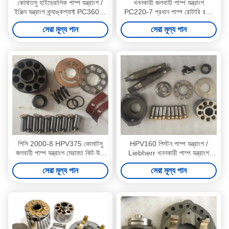
কোমাতসু হাইড্রোলিক পাম্প যন্ত্রাংশ /
খননকারী জলবাহী পাম্প যন্ত্রাংশ
ইঞ্জিন যন্ত্রাংশ ক্র্যাঙ্কশ্যাফ্ট PC360-7
PC220-7 প্রধান পাম্প রোটারি রটার
মেরামত করুন
গ্রুপ সমর্থন
সেরা মূল্য পান
সেরা মূল্য পান
পিসি 2000-8 HPV375 কোমাটসু
HPV160 পিস্টন পাম্প যন্ত্রাংশ /
জলবাহী পাম্প যন্ত্রাংশ মেরামত কিট উচ্চ
Liebherr খননকারী পাম্প যন্ত্রাংশ
নির্ভরযোগ্য
Pc50 সুইং মোটর
সেরা মূল্য পান
সেরা মূল্য পান