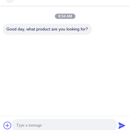
সোশ্যাল মিডিয়া
8:54 AM
Good day, what product are you looking for?
দ্রুত যোগাযোগ
টেলিফোন:
86-139-12460468
ই-মেইল
admin@hlhydraulics.com
ঠিকানা:
ফুড়ং ইন্ডাস্ট্রিয়াল পার্ক, জিশান জেলা, উক্সি সিটি
গোপনীয়তা নীতি
|
সাইটম্যাপ
চীন ভাল মানের জলবাহী পাম্প যন্ত্রাংশ সরবরাহকারী. কপিরাইট © 2019-2026 HongLi
Hydraulic Pump Co.,LtD . সমস্ত অধিকার সংরক্ষিত.