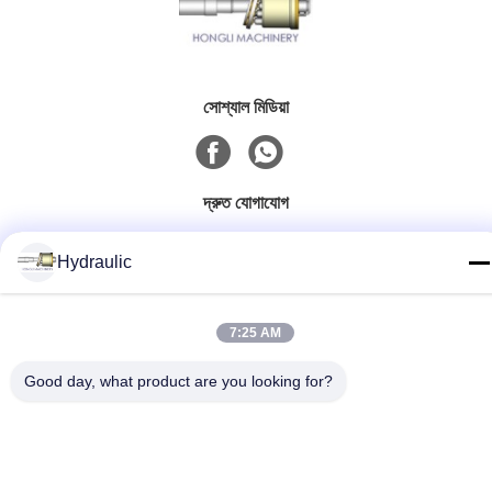
সোশ্যাল মিডিয়া
দ্রুত যোগাযোগ
টেলিফোন:
Hydraulic
86-139-12460468
ই-মেইল
7:25 AM
admin@hlhydraulics.com
Good day, what product are you looking for?
ঠিকানা:
ফুড়ং ইন্ডাস্ট্রিয়াল পার্ক, জিশান জেলা, উক্সি সিটি