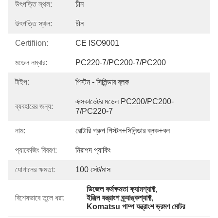
উৎপত্তি স্থল:
চীন
উৎপত্তি স্থল:
চীন
Certifiion:
CE ISO9001
মডেল নম্বার:
PC220-7/PC200-7/PC200
টাইপ:
পিস্টন - সিলিন্ডার ব্লক
এক্সকাভেটর মডেল PC200/PC200-
ব্যবহারের জন্য:
7/PC220-7
নাম:
রোটারি গ্রুপ পিস্টন+সিলিন্ডার ব্লক+বল
প্যাকেজিং বিবরণ:
নিরাপদ প্যাকিং
যোগানের ক্ষমতা:
100 সেট/মাস
ডিজেল কর্মক্ষমতা ক্যামশ্যাফ্ট
, 
বিশেষভাবে তুলে ধরা:
ইঞ্জিন যন্ত্রাংশ ক্র্যাঙ্কশ্যাফ্ট
, 
Komatsu পাম্প যন্ত্রাংশ ভ্রমণ মোটর