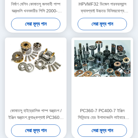
নির্মাণ মেশিন কোমাতসু জলবাহী পাম্প
HPVMF32 ডিজেল পারফরম্যান্স
যন্ত্রগুলি খননকারীর পিসি 2000-8
ক্যামশ্যাফ্ট উচ্চতর বিনিময়যোগ্য
এইচপিভি 375 এর জন্য
ISO9001 অনুমোদিত হয়েছে
সেরা মূল্য পান
সেরা মূল্য পান
কোমাতসু হাইড্রোলিক পাম্প যন্ত্রাংশ /
PC360-7 PC400-7 ইঞ্জিন
ইঞ্জিন যন্ত্রাংশ ক্র্যাঙ্কশ্যাফ্ট PC360-7
সিলিন্ডার হেড উপাদানগুলি লাইবারের
মেরামত করুন
নির্মাণ যন্ত্রপাতি জন্য
সেরা মূল্য পান
সেরা মূল্য পান