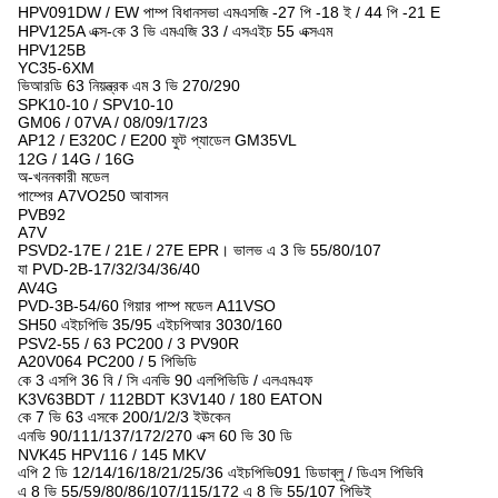
HPV091DW / EW পাম্প বিধানসভা এমএসজি -27 পি -18 ই / 44 পি -21 E
HPV125A এক্স-কে 3 ভি এমএজি 33 / এসএইচ 55 এক্সএম
HPV125B
YC35-6XM
ভিআরডি 63 নিয়ন্ত্রক এম 3 ভি 270/290
SPK10-10 / SPV10-10
GM06 / 07VA / 08/09/17/23
AP12 / E320C / E200 ফুট প্যাডেল GM35VL
12G / 14G / 16G
অ-খননকারী মডেল
পাম্পের A7VO250 আবাসন
PVB92
A7V
PSVD2-17E / 21E / 27E EPR। ভালভ এ 3 ভি 55/80/107
যা PVD-2B-17/32/34/36/40
AV4G
PVD-3B-54/60 গিয়ার পাম্প মডেল A11VSO
SH50 এইচপিভি 35/95 এইচপিআর 3030/160
PSV2-55 / 63 PC200 / 3 PV90R
A20V064 PC200 / 5 পিভিডি
কে 3 এসপি 36 বি / সি এনভি 90 এলপিভিডি / এলএমএফ
K3V63BDT / 112BDT K3V140 / 180 EATON
কে 7 ভি 63 এসকে 200/1/2/3 ইউকেন
এনভি 90/111/137/172/270 এক্স 60 ভি 30 ডি
NVK45 HPV116 / 145 MKV
এপি 2 ডি 12/14/16/18/21/25/36 এইচপিভি091 ডিডাব্লু / ডিএস পিভিবি
এ 8 ভি 55/59/80/86/107/115/172 এ 8 ভি 55/107 পিভিই