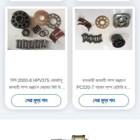
পিসি 2000-8 HPV375 কোমাটসু
খননকারী জলবাহী পাম্প যন্ত্রাংশ
জলবাহী পাম্প যন্ত্রাংশ মেরামত কিট উচ্চ
PC220-7 প্রধান পাম্প রোটারি রটার
নির্ভরযোগ্য
গ্রুপ সমর্থন
সেরা মূল্য পান
সেরা মূল্য পান