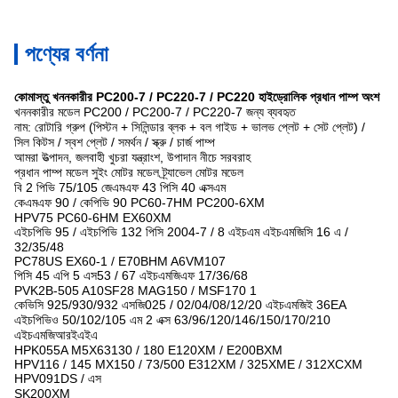
পণ্যের বর্ণনা
কোমাস্তু খননকারীর PC200-7 / PC220-7 / PC220 হাইড্রোলিক প্রধান পাম্প অংশ
খননকারীর মডেল PC200 / PC200-7 / PC220-7 জন্য ব্যবহৃত
নাম: রোটারি গ্রুপ (পিস্টন + সিলিন্ডার ব্লক + বল গাইড + ভালভ প্লেট + সেট প্লেট) /
সিল কিটস / স্বশ প্লেট / সমর্থন / স্ক্রু / চার্জ পাম্প
আমরা উত্পাদন, জলবাহী খুচরা যন্ত্রাংশ, উপাদান নীচে সরবরাহ
প্রধান পাম্প মডেল সুইং মোটর মডেল ট্র্যাভেল মোটর মডেল
বি 2 পিভি 75/105 জেএমএফ 43 পিসি 40 এক্সএম
কেএমএফ 90 / কেপিভি 90 PC60-7HM PC200-6XM
HPV75 PC60-6HM EX60XM
এইচপিভি 95 / এইচপিভি 132 পিসি 2004-7 / 8 এইচএম এইচএমজিসি 16 এ /
32/35/48
PC78US EX60-1 / E70BHM A6VM107
পিসি 45 এপি 5 এস53 / 67 এইচএমজিএফ 17/36/68
PVK2B-505 A10SF28 MAG150 / MSF170 1
কেভিসি 925/930/932 এসজি025 / 02/04/08/12/20 এইচএমজিই 36EA
এইচপিভিও 50/102/105 এম 2 এক্স 63/96/120/146/150/170/210
এইচএমজিআরইএইএ
HPK055A M5X63130 / 180 E120XM / E200BXM
HPV116 / 145 MX150 / 73/500 E312XM / 325XME / 312XCXM
HPV091DS / এস
SK200XM