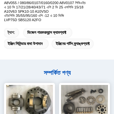
A8V055 / 080/86/0107/0160/0200 A8V0107 পিভিএইচ
এ 10 ভি 17/21/28/40/43/71 এপি 2 ডি 25 এসপিভি 15/18
A10V63 SPK10-10 A10VSO
এইচপিভি 35/55/95/160 এপি -12 এ 10 ভিজি
LVP75D SBS120 A2FO
ট্যাগ:
ডিজেল পারফরম্যান্স ক্যামশ্যাফ্ট
ইঞ্জিন সিলিন্ডার মাথা উপাদান
ইঞ্জিনের পার্টস ক্র্যাঙ্কশ্যাফ্ট
সম্পর্কিত পণ্য