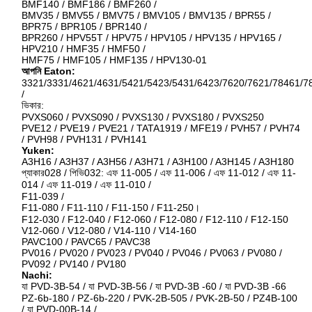
BMF140 / BMF186 / BMF260 /
BMV35 / BMV55 / BMV75 / BMV105 / BMV135 / BPR55 /
BPR75 / BPR105 / BPR140 /
BPR260 / HPV55T / HPV75 / HPV105 / HPV135 / HPV165 /
HPV210 / HMF35 / HMF50 /
HMF75 / HMF105 / HMF135 / HPV130-01
আপনি Eaton:
3321/3331/4621/4631/5421/5423/5431/6423/7620/7621/78461/7
/
ভিকার:
PVXS060 / PVXS090 / PVXS130 / PVXS180 / PVXS250
PVE12 / PVE19 / PVE21 / TATA1919 / MFE19 / PVH57 / PVH74
/ PVH98 / PVH131 / PVH141
Yuken:
A3H16 / A3H37 / A3H56 / A3H71 / A3H100 / A3H145 / A3H180
প্যাকার028 / পিভি032: এফ 11-005 / এফ 11-006 / এফ 11-012 / এফ 11-
014 / এফ 11-019 / এফ 11-010 /
F11-039 /
F11-080 / F11-110 / F11-150 / F11-250।
F12-030 / F12-040 / F12-060 / F12-080 / F12-110 / F12-150
V12-060 / V12-080 / V14-110 / V14-160
PAVC100 / PAVC65 / PAVC38
PV016 / PV020 / PV023 / PV040 / PV046 / PV063 / PV080 /
PV092 / PV140 / PV180
Nachi:
যা PVD-3B-54 / যা PVD-3B-56 / যা PVD-3B -60 / যা PVD-3B -66
PZ-6b-180 / PZ-6b-220 / PVK-2B-505 / PVK-2B-50 / PZ4B-100
/ যা PVD-00B-14 /