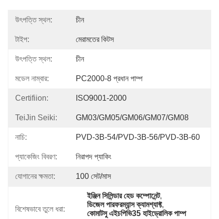
উৎপত্তি স্থল:
চীন
টাইপ:
মেরামতের কিটস
উৎপত্তি স্থল:
চীন
মডেল নাম্বার:
PC2000-8 প্রধান পাম্প
Certifiion:
ISO9001-2000
TeiJin Seiki:
GM03/GM05/GM06/GM07/GM08
নাচি:
PVD-3B-54/PVD-3B-56/PVD-3B-60
প্যাকেজিং বিবরণ:
নিরাপদ প্যাকিং
যোগানের ক্ষমতা:
100 সেট/মাস
ইঞ্জিন সিলিন্ডার হেড কম্পোনেন্ট
, 
ডিজেল পারফরম্যান্স ক্যামশ্যাফ্ট
, 
বিশেষভাবে তুলে ধরা:
কোমাটসু এইচপিভি35 হাইড্রোলিক পাম্প 