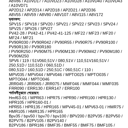
A8V86 / A10VD17 / A10VD23 / A10VD28 / A10VD40 / A10VD43
/ A10VD71
AP2D12 / AP2D14 / AP2D18 / AP2D21 / AP2D36
A8V55 / A8V59 / A8V80 / A8V107 / A8V115 / A8V172
ড্যানফস:
SPV15 / SPV18 / SPV20 / SPV21 / SPV22 / SPV23 / SPV24 /
SPV25 / SPV26 / SPV27
PV42-28 / PV42-41 / PV42-41-125 / MF22 / MF23 / MF20 /
MF24 / MF21
PV90R030 / PV90R042 / PV90R55 / PV90R75 / PV90R100 /
PV90R130 / PV90R180
/ PV90R250 / PV90M75 / PV90M130 / PV90M42 / PV90M180 /
PV90M250
SPV6 / 119 / 51V060,51V / 080,51V / 110,51V160,51V /
250,51D / 110,51D / 060,51D /
080,51D / 160,51D / 250,51C / 060,51C / 110।
MPV035 / MPV044 / MPV046 / MPTO025 / MPTO035 /
MPTO044 / MPTO046
JRR045 / JRR065 / JRR075 / MMF046 / MMF044 / MMF035
FRR090 / ERR130 / ERR147 / ERR100
শর্তাবলীবুঝতে পেরেছেন:
Hmf63-01 / MPR63 / HPR75 / HPR90 / HPR100 / HPR130 /
HPR105 / HPR160-01 /
HPR55 / HPR135 / HPR165 / MPV45-01 / MPV63-01 / HMR75 /
HMR105 / HMR135 / HPR165
Bpv35 / bpv50 / bpv70 / bpv100 / BPV200 / B2PV35 / B2PV50 /
B2PV75 / B2PV105 / B2PV140 /
B2PV186 / BPR186 / BMF35 / BMF55 / BMF75 / BMF105 /