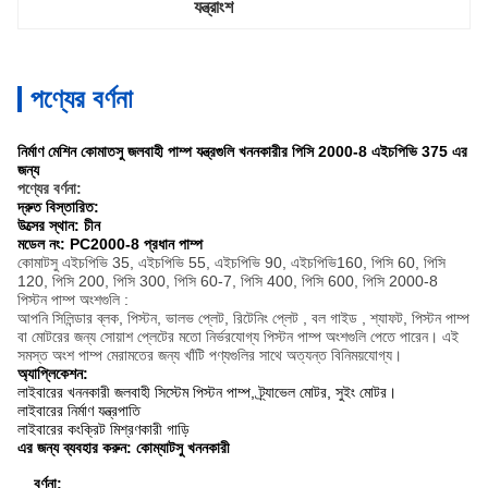
যন্ত্রাংশ
পণ্যের বর্ণনা
নির্মাণ মেশিন কোমাতসু জলবাহী পাম্প যন্ত্রগুলি খননকারীর পিসি 2000-8 এইচপিভি 375 এর
জন্য
পণ্যের বর্ণনা:
দ্রুত বিস্তারিত:
উত্সের স্থান: চীন
মডেল নং: PC2000-8 প্রধান পাম্প
কোমাটসু এইচপিভি 35, এইচপিভি 55, এইচপিভি 90, এইচপিভি160, পিসি 60, পিসি
120, পিসি 200, পিসি 300, পিসি 60-7, পিসি 400, পিসি 600, পিসি 2000-8
পিস্টন পাম্প অংশগুলি
:
আপনি সিলিন্ডার ব্লক, পিস্টন, ভালভ প্লেট,
রিটেনিং প্লেট
,
বল গাইড
, শ্যাফট,
পিস্টন পাম্প
বা মোটরের জন্য সোয়াশ প্লেটের মতো নির্ভরযোগ্য পিস্টন পাম্প অংশগুলি পেতে পারেন।
এই
সমস্ত অংশ পাম্প মেরামতের জন্য
খাঁটি পণ্যগুলির
সাথে অত্যন্ত বিনিময়যোগ্য।
অ্যাপ্লিকেশন:
লাইবারের খননকারী জলবাহী সিস্টেম পিস্টন পাম্প, ট্র্যাভেল মোটর, সুইং মোটর।
লাইবারের নির্মাণ যন্ত্রপাতি
লাইবারের কংক্রিট মিশ্রণকারী গাড়ি
এর জন্য ব্যবহার করুন: কোম্যাটসু খননকারী
বর্ণনা: