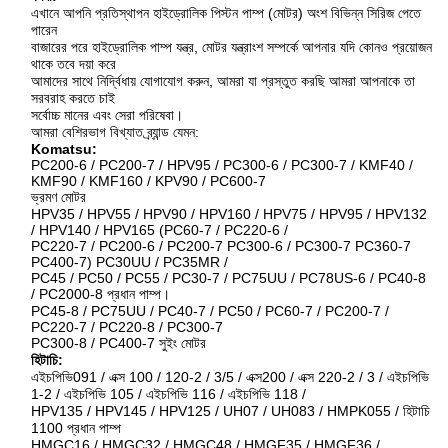
এখানে আপনি প্রতিস্থাপন হাইড্রোলিক পিস্টন পাম্প (মোটর) অংশ বিভিন্ন সিরিজ পেতে
পারেন
বাজারের পরে হাইড্রোলিক পাম্প যন্ত্র, মোটর যন্ত্রাংশ সম্পর্কে আপনার যদি কোনও প্রয়োজন
থাকে তবে দয়া করে
আমাদের সাথে নির্দ্বিধায় যোগাযোগ করুন, আমরা যা প্রস্তুত করছি আমরা আপনাকে তা
সরবরাহ করতে চাই
সর্বোচ্চ মানের এবং সেরা পরিষেবা।
আমরা বেশিরভাগ বিখ্যাত ব্র্যান্ড যেমন:
Komatsu:
PC200-6 / PC200-7 / HPV95 / PC300-6 / PC300-7 / KMF40 /
KMF90 / KMF160 / KPV90 / PC600-7
ভ্রমণ মোটর
HPV35 / HPV55 / HPV90 / HPV160 / HPV75 / HPV95 / HPV132
/ HPV140 / HPV165 (PC60-7 / PC220-6 /
PC220-7 / PC200-6 / PC200-7 PC300-6 / PC300-7 PC360-7
PC400-7) PC30UU / PC35MR /
PC45 / PC50 / PC55 / PC30-7 / PC75UU / PC78US-6 / PC40-8
/ PC2000-8 প্রধান পাম্প।
PC45-8 / PC75UU / PC40-7 / PC50 / PC60-7 / PC200-7 /
PC220-7 / PC220-8 / PC300-7
PC300-8 / PC400-7 সুইং মোটর
হিটাচি:
এইচপিভি091 / এক্স 100 / 120-2 / 3/5 / এক্স200 / এক্স 220-2 / 3 / এইচপিভি
1-2 / এইচপিভি 105 / এইচপিভি 116 / এইচপিভি 118 /
HPV135 / HPV145 / HPV125 / UH07 / UH083 / HMPK055 / হিটাচি
1100 প্রধান পাম্প
HMGC16 / HMGC32 / HMGC48 / HMGF35 / HMGF36 /