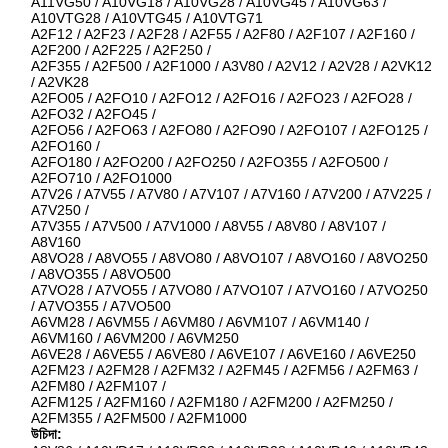
A11VG50 / A10VG18 / A10VG28 / A10VG45 / A10VG63 /
A10VTG28 / A10VTG45 / A10VTG71
A2F12 / A2F23 / A2F28 / A2F55 / A2F80 / A2F107 / A2F160 /
A2F200 / A2F225 / A2F250 /
A2F355 / A2F500 / A2F1000 / A3V80 / A2V12 / A2V28 / A2VK12
/ A2VK28
A2FO05 / A2FO10 / A2FO12 / A2FO16 / A2FO23 / A2FO28 /
A2FO32 / A2FO45 /
A2FO56 / A2FO63 / A2FO80 / A2FO90 / A2FO107 / A2FO125 /
A2FO160 /
A2FO180 / A2FO200 / A2FO250 / A2FO355 / A2FO500 /
A2FO710 / A2FO1000
A7V26 / A7V55 / A7V80 / A7V107 / A7V160 / A7V200 / A7V225 /
A7V250 /
A7V355 / A7V500 / A7V1000 / A8V55 / A8V80 / A8V107 /
A8V160
A8VO28 / A8VO55 / A8VO80 / A8VO107 / A8VO160 / A8VO250
/ A8VO355 / A8VO500
A7VO28 / A7VO55 / A7VO80 / A7VO107 / A7VO160 / A7VO250
/ A7VO355 / A7VO500
A6VM28 / A6VM55 / A6VM80 / A6VM107 / A6VM140 /
A6VM160 / A6VM200 / A6VM250
A6VE28 / A6VE55 / A6VE80 / A6VE107 / A6VE160 / A6VE250
A2FM23 / A2FM28 / A2FM32 / A2FM45 / A2FM56 / A2FM63 /
A2FM80 / A2FM107 /
A2FM125 / A2FM160 / A2FM180 / A2FM200 / A2FM250 /
A2FM355 / A2FM500 / A2FM1000
উচিদা: