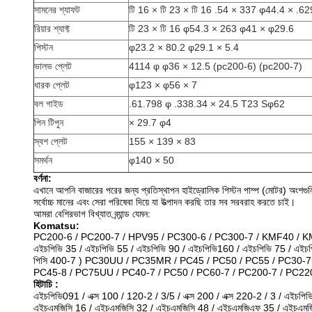
সামনের শ্যাফট
টি 16 × টি 23 × টি 16 .54 × 337 φ44.4 × .62
রিয়ার শ্যাফ্ট
টি 23 × টি 16 φ54.3 × 263 φ41 × φ29.6
পিস্টন
φ23.2 × 80.2 φ29.1 × 5.4
ভালভ প্লেট
4114 φ φ36 × 12.5 (pc200-6) (pc200-7)
ধারক প্লেট
φ123 × φ56 × 7
বল গাইড
.61.798 φ .338.34 × 24.5 T23 Sφ62
পিন টিপুন
× 29.7 φ4
স্বশ প্লেট
155 × 139 × 83
সমর্থন
φ140 × 50
বর্ণনা:
এখানে আপনি বাজারের পরের জন্য প্রতিস্থাপন হাইড্রোলিক পিস্টন পাম্প (মোটর) অংশগুল
সর্বোচ্চ মানের এবং সেরা পরিষেবা দিয়ে যা উত্পাদন করছি তার সব সরবরাহ করতে চাই।
আমরা বেশিরভাগ বিখ্যাত ব্র্যান্ড যেমন:
Komatsu:
PC200-6 / PC200-7 / HPV95 / PC300-6 / PC300-7 / KMF40 / KMF
এইচপিভি 35 / এইচপিভি 55 / এইচপিভি 90 / এইচপিভি160 / এইচপিভি 75 / এইচপ
পিসি 400-7 ) PC30UU / PC35MR / PC45 / PC50 / PC55 / PC30-7 
PC45-8 / PC75UU / PC40-7 / PC50 / PC60-7 / PC200-7 / PC220
হিটাচি
:
এইচপিভি091 / এক্স 100 / 120-2 / 3/5 / এক্স 200 / এক্স 220-2 / 3 / এইচপি
এইচএমজিসি 16 / এইচএমজিসি 32 / এইচএমজিসি 48 / এইচএমজিএফ 35 / এইচএমজি