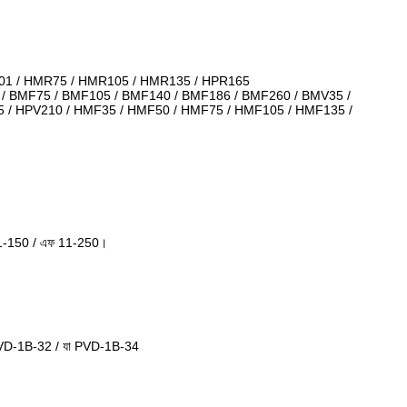
-01 / HMR75 / HMR105 / HMR135 / HPR165
5 / BMF75 / BMF105 / BMF140 / BMF186 / BMF260 / BMV35 /
5 / HPV210 / HMF35 / HMF50 / HMF75 / HMF105 / HMF135 /
11-150 / এফ 11-250।
PVD-1B-32 / যা PVD-1B-34