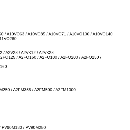
0 / A10VO63 / A10VO85 / A10VO71 / A10VO100 / A10VO140
A11VO260
12 / A2V28 / A2VK12 / A2VK28
A2FO125 / A2FO160 / A2FO180 / A2FO200 / A2FO250 /
V160
FM250 / A2FM355 / A2FM500 / A2FM1000
 / PV90M180 / PV90M250