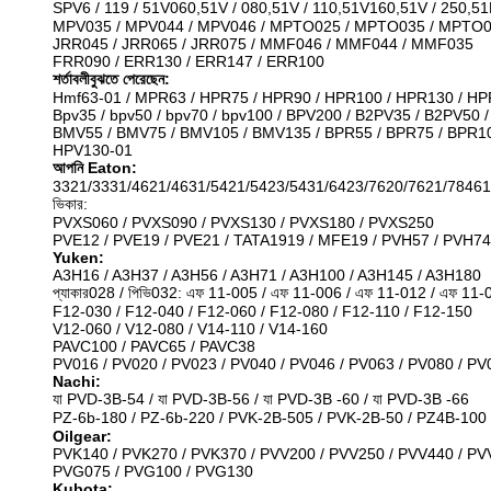
SPV6 / 119 / 51V060,51V / 080,51V / 110,51V160,51V / 250,51
MPV035 / MPV044 / MPV046 / MPTO025 / MPTO035 / MPTO
JRR045 / JRR065 / JRR075 / MMF046 / MMF044 / MMF035
FRR090 / ERR130 / ERR147 / ERR100
শর্তাবলীবুঝতে পেরেছেন:
Hmf63-01 / MPR63 / HPR75 / HPR90 / HPR100 / HPR130 / H
Bpv35 / bpv50 / bpv70 / bpv100 / BPV200 / B2PV35 / B2PV5
BMV55 / BMV75 / BMV105 / BMV135 / BPR55 / BPR75 / BPR10
HPV130-01
আপনি Eaton:
3321/3331/4621/4631/5421/5423/5431/6423/7620/7621/78461
ভিকার:
PVXS060 / PVXS090 / PVXS130 / PVXS180 / PVXS250
PVE12 / PVE19 / PVE21 / TATA1919 / MFE19 / PVH57 / PVH74
Yuken:
A3H16 / A3H37 / A3H56 / A3H71 / A3H100 / A3H145 / A3H180
প্যাকার028 / পিভি032: এফ 11-005 / এফ 11-006 / এফ 11-012 / এফ 1
F12-030 / F12-040 / F12-060 / F12-080 / F12-110 / F12-150
V12-060 / V12-080 / V14-110 / V14-160
PAVC100 / PAVC65 / PAVC38
PV016 / PV020 / PV023 / PV040 / PV046 / PV063 / PV080 / PV
Nachi:
যা PVD-3B-54 / যা PVD-3B-56 / যা PVD-3B -60 / যা PVD-3B -66
PZ-6b-180 / PZ-6b-220 / PVK-2B-505 / PVK-2B-50 / PZ4B-100 / 
Oilgear:
PVK140 / PVK270 / PVK370 / PVV200 / PVV250 / PVV440 / P
PVG075 / PVG100 / PVG130
Kubota: