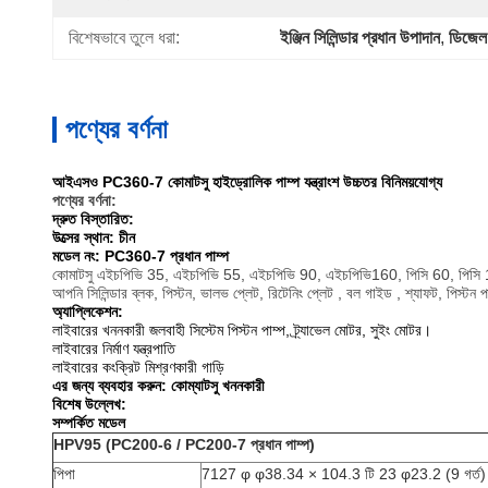
বিশেষভাবে তুলে ধরা:
ইঞ্জিন সিলিন্ডার প্রধান উপাদান
, 
ডিজেল ক
পণ্যের বর্ণনা
আইএসও PC360-7 কোমাটসু হাইড্রোলিক পাম্প যন্ত্রাংশ উচ্চতর বিনিময়যোগ্য
পণ্যের বর্ণনা:
দ্রুত বিস্তারিত:
উত্সের স্থান: চীন
মডেল নং: PC360-7 প্রধান পাম্প
কোমাটসু এইচপিভি 35, এইচপিভি 55, এইচপিভি 90, এইচপিভি160, পিসি 60, পিসি
আপনি সিলিন্ডার ব্লক, পিস্টন, ভালভ প্লেট,
রিটেনিং প্লেট
,
বল গাইড
, শ্যাফট,
পিস্টন প
অ্যাপ্লিকেশন:
লাইবারের খননকারী জলবাহী সিস্টেম পিস্টন পাম্প, ট্র্যাভেল মোটর, সুইং মোটর।
লাইবারের নির্মাণ যন্ত্রপাতি
লাইবারের কংক্রিট মিশ্রণকারী গাড়ি
এর জন্য ব্যবহার করুন: কোম্যাটসু খননকারী
বিশেষ উল্লেখ:
সম্পর্কিত মডেল
HPV95 (PC200-6 / PC200-7 প্রধান পাম্প)
পিপা
7127 φ φ38.34 × 104.3 টি 23 φ23.2 (9 গর্ত)