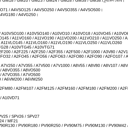
M18 / GM20 / GM23 / GM24 / GM28 / GM35 / GM38 / ট্র্যাভেল মোটর।
SO71 / A4VSO125 / A4VSO250 / A4VSO355 / A4VSO500।
 A4VG180 / A4VG250।
 A10VSO100 / A10VSO140 / A10VO10 / A10VO18 / A10VO45 / A10VO6
O145 / A11VO160 / A11VO190 / A11VO200 / A11VO210 / A11VO250 / 
/ A11VLO145 / A11VLO160 / A11VLO190 / A11VLO250 / A11VLO260
TG28 / A10VTG45 / A10VTG71
A2F200 / A2F225 / A2F250 / A2F355 / A2F500 / A2F1000 / A3V80 / A2V
2FO32 / A2FO45 / A2FO56 / A2FO63 / A2FO80 / A2FO90 / A2FO107 / 
/ A7V250 / A7V355 / A7V500 / A7V1000 / A8V55 / A8V80 / A8V107 / A8
 / A8VO355 / A8VO500
 / A7VO355 / A7VO500
0 / A6VM200 / A6VM250
A2FM80 / A2FM107 / A2FM125 / A2FM160 / A2FM180 / A2FM200 / A2
 / A10VD71
PV25 / SPV26 / SPV27
24 / MF21
V90R130 / PV90R180 / PV90R250 / PV90M75 / PV90M130 / PV90M42