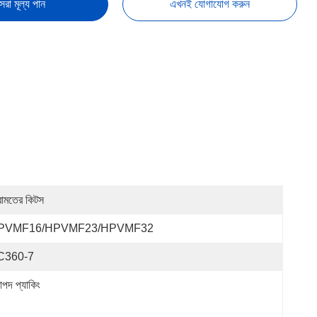
েরা মূল্য পান
এখনই যোগাযোগ করুন
রামতের কিটস
PVMF16/HPVMF23/HPVMF32
C360-7
াপদ প্যাকিং