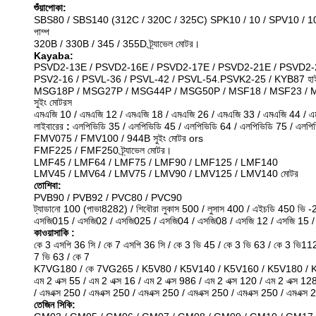
শুঁয়াপোকা:
SBS80 / SBS140 (312C / 320C / 325C) SPK10 / 10 / SPV10 / 10 (
পাম্প
320B / 330B / 345 / 355D ট্র্যাভেল মোটর।
Kayaba:
PSVD2-13E / PSVD2-16E / PSVD2-17E / PSVD2-21E / PSVD2-26E 
PSV2-16 / PSVL-36 / PSVL-42 / PSVL-54.PSVK2-25 / KYB87 হাইড্রো
MSG18P / MSG27P / MSG44P / MSG50P / MSF18 / MSF23 / M
সুইং মোটরস
এমএজি 10 / এমএজি 12 / এমএজি 18 / এমএজি 26 / এমএজি 33 / এমএজি 44 / এম
লাইবারের
:
এলপিভিডি 35 / এলপিভিডি 45 / এলপিভিডি 64 / এলপিভিডি 75 / এলপিভ
FMV075 / FMV100 / 944B সুইং মোটর ors
FMF225 / FMF250 ট্র্যাভেল মোটর।
LMF45 / LMF64 / LMF75 / LMF90 / LMF125 / LMF140
LMV45 / LMV64 / LMV75 / LMV90 / LMV125 / LMV140 মোটর
তোশিবা:
PVB90 / PVB92 / PVC80 / PVC90
ট্যাডানো 100 (পাভা8282) / শিবৌরা লুকাস 500 / লুসাস 400 / এইচডি 450 ভি -2
এসজি015 / এসজি02 / এসজি025 / এসজি04 / এসজি08 / এসজি 12 / এসজি 15 /
কাওয়াসাকি
:
কে 3 এসপি 36 সি / কে 7 এসপি 36 সি / কে 3 ভি 45 / কে 3 ভি 63 / কে 3 ভি11
7 ভি 63 / কে 7
K7VG180 / কে 7VG265 / K5V80 / K5V140 / K5V160 / K5V180 / K
এম 2 এক্স 55 / এম 2 এক্স 16 / এম 2 এক্স 986 / এম 2 এক্স 120 / এম 2 এক্স 12
/ এমএক্স 250 / এমএক্স 250 / এমএক্স 250 / এমএক্স 250 / এমএক্স 250 / এমএক্স 
তেজিন সিকি: