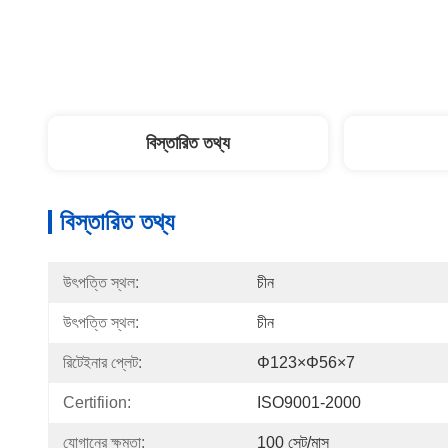
বিস্তারিত তথ্য
বিস্তারিত তথ্য
উৎপত্তি স্থল:
চীন
উৎপত্তি স্থল:
চীন
রিটেইনার প্লেট:
Φ123×φ56×7
Certifiion:
ISO9001-2000
যোগানের ক্ষমতা:
100 সেট/মাস