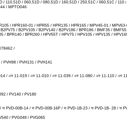
D / 110,51D / 060,51D / 080,51D / 160,51D / 250,51C / 060,51C / 110।
044 / MPTO046
PR105 / HPR160-01 / HPR55 / HPR135 / HPR165 / MPV45-01 / MPV63
0 / B2PV75 / B2PV105 / B2PV140 / B2PV186 / BPR186 / BMF35 / BMF5
5 / BPR140 / BPR260 / HPV55T / HPV75 / HPV105 / HPV135 / HPV16
/78462 /
 / PVH98 / PVH131 / PVH141
1-014 / এফ 11-019 / এফ 11-010 / এফ 11-039 / এফ 11-080 / এফ 11-110 / এফ 
092 / PV140 / PV180
যা PVD-00B-14 / যা PVD-00B-16P / যা PVD-1B-23 / যা PVD-1B- 28 / যা 
VV540 / PVG048 / PVG065