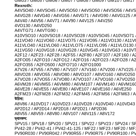
GM03 / GM05 / GM06 / GM07 / GM08 / GM09 / GM10 / GM17 / G
Rexroth:
A4VSO40 / A4VSO45 / A4VSO50 / A4VSO50 / A4VSO56 / A4V
A4VG28 / A4VG40 / A4VG56 / A4VG71 / A4VG90 / A4VG125 /
A4V40 / A4V56 / A4V71 / A4V90 / A4V125 / A4V250
4VO130 / A4VD250
A4VTG71 / A4VTG90।
A10VSO10 / A10VSO18 / A10VSO28 / A10VSO45 / A10VSO71 /
A11VO40 / A11VO60 / A11VO75 / A11VO95 / A11VO130 / A11V
A11VLO40 / A11VLO60 / A11VLO75 / A11VLO95 / A11VLO130 
A11VG50 / A10VG18 / A10VG28 / A10VG45 / A10VG63 / A10V
A2F12 / A2F23 / A2F28 / A2F55 / A2F80 / A2F107 / A2F160 / 
A2FO05 / A2FO10 / A2FO12 / A2FO16 / A2FO23 / A2FO28 / A
A2FO355 / A2FO500 / A2FO710 / A2FO1000
A7V26 / A7V55 / A7V80 / A7V107 / A7V160 / A7V200 / A7V225 
A8VO28 / A8VO55 / A8VO80 / A8VO107 / A8VO160 / A8VO250
A7VO28 / A7VO55 / A7VO80 / A7VO107 / A7VO160 / A7VO250
A6VM28 / A6VM55 / A6VM80 / A6VM107 / A6VM140 / A6VM16
A6VE28 / A6VE55 / A6VE80 / A6VE107 / A6VE160 / A6VE250
A2FM23 / A2FM28 / A2FM32 / A2FM45 / A2FM56 / A2FM63 / 
উচিদা:
A8V86 / A10VD17 / A10VD23 / A10VD28 / A10VD40 / A10VD43
AP2D12 / AP2D14 / AP2D18 / AP2D21 / AP2D36
A8V55 / A8V59 / A8V80 / A8V107 / A8V115 / A8V172
ড্যানফস:
SPV15 / SPV18 / SPV20 / SPV21 / SPV22 / SPV23 / SPV24 / S
PV42-28 / PV42-41 / PV42-41-125 / MF22 / MF23 / MF20 / MF
PV90R030 / PV90R042 / PV90R55 / PV90R75 / PV90R100 / P