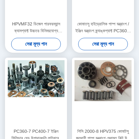
HPVMF32 ডিজেল পারফরম্যান্স
কোমাতসু হাইড্রোলিক পাম্প যন্ত্রাংশ /
ক্যামশ্যাফ্ট উচ্চতর বিনিময়যোগ্য
ইঞ্জিন যন্ত্রাংশ ক্র্যাঙ্কশ্যাফ্ট PC360-7
ISO9001 অনুমোদিত হয়েছে
মেরামত করুন
সেরা মূল্য পান
সেরা মূল্য পান
PC360-7 PC400-7 ইঞ্জিন
পিসি 2000-8 HPV375 কোমাটসু
সিলিন্ডার হেড উপাদানগুলি লাইবারের
জলবাহী পাম্প যন্ত্রাংশ মেরামত কিট উচ্চ