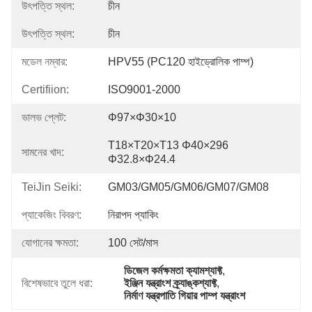
উৎপত্তি স্থল:
চীন
উৎপত্তি স্থল:
চীন
মডেল নম্বার:
HPV55 (PC120 হাইড্রোলিক পাম্প)
Certifiion:
ISO9001-2000
ভালভ প্লেট:
Φ97×φ30×10
T18×T20×T13 Φ40×296 
সামনের খাদ:
Φ32.8×φ24.4
TeiJin Seiki:
GM03/GM05/GM06/GM07/GM08
প্যাকেজিং বিবরণ:
নিরাপদ প্যাকিং
যোগানের ক্ষমতা:
100 সেট/মাস
ডিজেল কর্মক্ষমতা ক্যামশ্যাফ্ট
, 
বিশেষভাবে তুলে ধরা:
ইঞ্জিন যন্ত্রাংশ ক্র্যাঙ্কশ্যাফ্ট
, 
নির্মাণ যন্ত্রপাতি গিয়ার পাম্প যন্ত্রাংশ