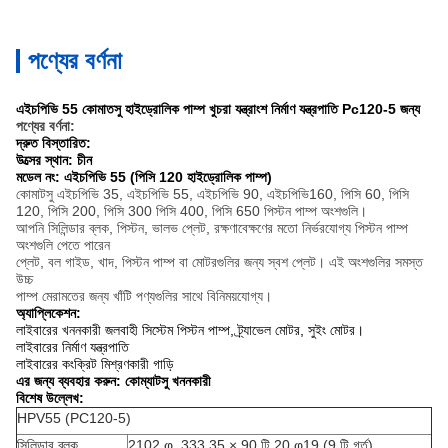
পণ্যের বর্ণনা
এইচপিভি 55 কোমাতসু
হাইড্রোলিক পাম্প
খুচরা যন্ত্রাংশ
নির্মাণ যন্ত্রপাতি
Pc120-5 জন্য
পণ্যের বর্ণনা:
দ্রুত বিস্তারিত:
উত্সের স্থান: চীন
মডেল নং: এইচপিভি 55 (পিসি 120 হাইড্রোলিক পাম্প)
কোমাটসু এইচপিভি 35, এইচপিভি 55, এইচপিভি 90, এইচপিভি160, পিসি 60, পিসি
120, পিসি 200, পিসি 300 পিসি 400, পিসি 650 পিস্টন পাম্প অংশগুলি।
আপনি সিলিন্ডার ব্লক, পিস্টন, ভালভ প্লেট, রক্ষণাবেক্ষণের মতো নির্ভরযোগ্য পিস্টন পাম্প
অংশগুলি পেতে পারেন
প্লেট, বল গাইড, খাদ, পিস্টন পাম্প বা মোটরগুলির জন্য স্বশ প্লেট।
এই অংশগুলির সমস্ত
উচ্চ
পাম্প মেরামতের জন্য খাঁটি পণ্যগুলির সাথে বিনিময়যোগ্য।
অ্যাপ্লিকেশন:
লাইবারের খননকারী জলবাহী সিস্টেম পিস্টন পাম্প, ট্র্যাভেল মোটর, সুইং মোটর।
লাইবারের নির্মাণ যন্ত্রপাতি
লাইবারের কংক্রিট মিশ্রণকারী গাড়ি
এর জন্য ব্যবহার করুন: কোম্যাটসু খননকারী
বিশেষ উল্লেখ:
HPV55 (PC120-5)
সিলিন্ডার ব্লক
2102 φ .333.35 × 90 টি 20 φ19 (9 টি গর্ত)