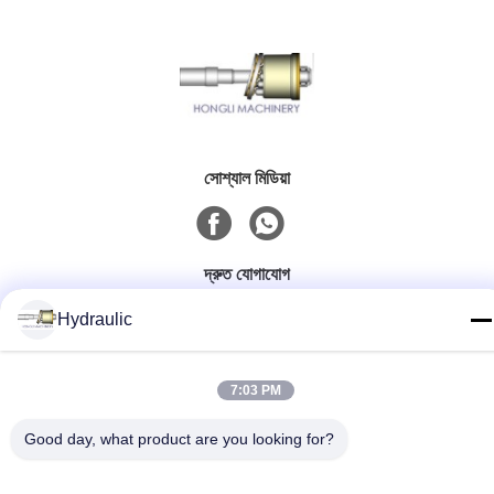
সোশ্যাল মিডিয়া
দ্রুত যোগাযোগ
টেলিফোন:
Hydraulic
86-139-12460468
7:03 PM
ই-মেইল
admin@hlhydraulics.com
Good day, what product are you looking for?
ঠিকানা: