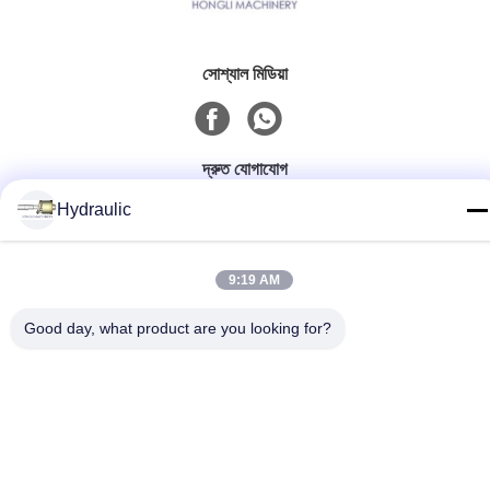
সোশ্যাল মিডিয়া
দ্রুত যোগাযোগ
Hydraulic
টেলিফোন:
86-139-12460468
9:19 AM
ই-মেইল
admin@hlhydraulics.com
Good day, what product are you looking for?
ঠিকানা:
ফুড়ং ইন্ডাস্ট্রিয়াল পার্ক, জিশান জেলা, উক্সি সিটি
গোপনীয়তা নীতি
|
সাইটম্যাপ