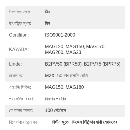
উৎপত্তি স্থল:
চীন
উৎপত্তি স্থল:
চীন
Certifiion:
ISO9001-2000
MAG120, MAG150, MAG170, 
KAYABA:
MAG200, MAG23
Linde:
B2PV50 (BPR50), B2PV75 (BPR75)
মডেল নং:
M2X150 কাওয়াসাকি মোটর
এমএজি সিরিজ:
MAG150, MAG180
প্যাকেজিং বিবরণ:
নিরাপদ প্যাকিং
যোগানের ক্ষমতা:
100 সেট/মাস
বিশেষভাবে তুলে ধরা:
পিস্টন জুতো
, 
ডিজেল সিলিন্ডার মাথা মেরামতের