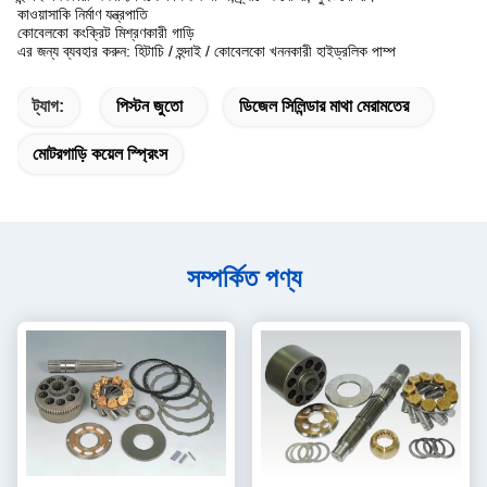
কাওয়াসাকি নির্মাণ যন্ত্রপাতি
কোবেলকো কংক্রিট মিশ্রণকারী গাড়ি
এর জন্য ব্যবহার করুন: হিটাচি / হুন্দাই / কোবেলকো খননকারী হাইড্রলিক পাম্প
ট্যাগ:
পিস্টন জুতো
ডিজেল সিলিন্ডার মাথা মেরামতের
মোটরগাড়ি কয়েল স্প্রিংস
সম্পর্কিত পণ্য