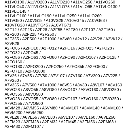
A11VO190 / A11VO200 / A11VO210 / A11VO250 / A11VO260
A11VLO40 / A11VLO60 / A11VLO75 / A11VLO95 / A11VLO130 /
A11VLO145 /
A11VLO160 / A11VLO190 / A11VLO250 / A11VLO260
A11VG50 / A10VG18 / A10VG28 / A10VG45 / A10VG63 /
A10VTG28 / A10VTG45 / A10VTG71
A2F12 / A2F23 / A2F28 / A2F55 / A2F80 / A2F107 / A2F160 /
A2F200 / A2F225 / A2F250 /
A2F355 / A2F500 / A2F1000 / A3V80 / A2V12 / A2V28 / A2VK12 /
A2VK28
A2FO05 / A2FO10 / A2FO12 / A2FO16 / A2FO23 / A2FO28 /
A2FO32 / A2FO45 /
A2FO56 / A2FO63 / A2FO80 / A2FO90 / A2FO107 / A2FO125 /
A2FO160 /
A2FO180 / A2FO200 / A2FO250 / A2FO355 / A2FO500 /
A2FO710 / A2FO1000
A7V26 / A7V55 / A7V80 / A7V107 / A7V160 / A7V200 / A7V225 /
A7V250 /
A7V355 / A7V500 / A7V1000 / A8V55 / A8V80 / A8V107 / A8V160
A8VO28 / A8VO55 / A8VO80 / A8VO107 / A8VO160 / A8VO250 /
A8VO355 / A8VO500
A7VO28 / A7VO55 / A7VO80 / A7VO107 / A7VO160 / A7VO250 /
A7VO355 / A7VO500
A6VM28 / A6VM55 / A6VM80 / A6VM107 / A6VM140 / A6VM160 /
A6VM200 / A6VM250
A6VE28 / A6VE55 / A6VE80 / A6VE107 / A6VE160 / A6VE250
A2FM23 / A2FM28 / A2FM32 / A2FM45 / A2FM56 / A2FM63 /
A2FM80 / A2FM107 /