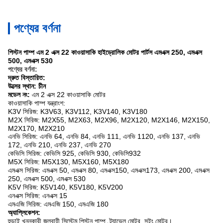
পণ্যের বর্ণনা
পিস্টন পাম্প এম 2 এক্স 22 কাওয়াসাকি হাইড্রোলিক মোটর পার্টস এমএক্স 250, এমএক্স
500, এমএক্স 530
পণ্যের বর্ণনা:
দ্রুত বিস্তারিত:
উত্সের স্থান: চীন
মডেল নং:
এম 2 এক্স 22
কাওয়াসাকি মোটর
কাওয়াসাকি
পাম্প যন্ত্রাংশ:
K3V সিরিজ: K3V63, K3V112, K3V140, K3V180
M2X সিরিজ: M2X55, M2X63, M2X96, M2X120, M2X146, M2X150,
M2X170, M2X210
এনভি সিরিজ: এনভি 64, এনভি 84, এনভি 111, এনভি 1120, এনভি 137, এনভি
172, এনভি 210, এনভি 237, এনভি 270
কেভিসি সিরিজ: কেভিসি 925, কেভিসি 930, কেভিসি932
M5X সিরিজ: M5X130, M5X160, M5X180
এমএক্স সিরিজ: এমএক্স 50, এমএক্স 80, এমএক্স150, এমএক্স173, এমএক্স 200, এমএক্স
250, এমএক্স 500, এমএক্স 530
K5V সিরিজ: K5V140, K5V180, K5V200
এনএক্স সিরিজ: এনএক্স 15
এমএজি সিরিজ: এমএজি 150, এমএজি 180
অ্যাপ্লিকেশন:
হুন্ডাই খননকারী জলবাহী সিস্টেম পিস্টন পাম্প, ট্র্যাভেল মোটর, সুইং মোটর।