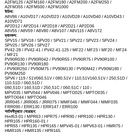
A2FM125 / A2FM160 / A2FM180 / A2FM200 / A2FM250 /
A2FM355 / A2FM500 / A2FM1000
উচিদা:
A8V86 / A10VD17 / A10VD23 / A10VD28 / A10VD40 / A10VD43 /
A10VD71
AP2D12 / AP2D14 / AP2D18 / AP2D21 / AP2D36
A8V55 / A8V59 / A8V80 / A8V107 / A8V115 / A8V172
ড্যানফস:
SPV15 / SPV18 / SPV20 / SPV21 / SPV22 / SPV23 / SPV24 /
SPV25 / SPV26 / SPV27
PV42-28 / PV42-41 / PV42-41-125 / MF22 / MF23 / MF20 / MF24
/ MF21
PV90R030 / PV90R042 / PV90R55 / PV90R75 / PV90R100 /
PV90R130 / PV90R180
/ PV90R250 / PV90M75 / PV90M130 / PV90M42 / PV90M180 /
PV90M250
SPV6 / 119 / 51V060,51V / 080,51V / 110,51V160,51V / 250,51D /
110,51D / 060,51D /
080,51D / 160,51D / 250,51C / 060,51C / 110।
MPV035 / MPV044 / MPV046 / MPTO025 / MPTO035 /
MPTO044 / MPTO046
JRR045 / JRR065 / JRR075 / MMF046 / MMF044 / MMF035
FRR090 / ERR130 / ERR147 / ERR100
শর্তাবলীবুঝতে পেরেছেন:
Hmf63-01 / MPR63 / HPR75 / HPR90 / HPR100 / HPR130 /
HPR105 / HPR160-01 /
HPR55 / HPR135 / HPR165 / MPV45-01 / MPV63-01 / HMR75 /
HMR105 / HMR135 / HPR165