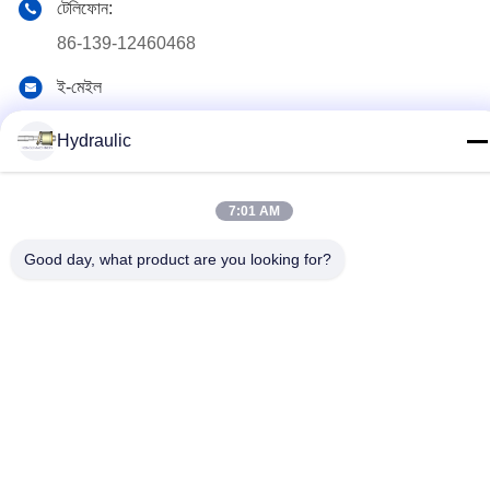
টেলিফোন:
86-139-12460468
ই-মেইল
admin@hlhydraulics.com
Hydraulic
ঠিকানা:
ফুড়ং ইন্ডাস্ট্রিয়াল পার্ক, জিশান জেলা, উক্সি সিটি
7:01 AM
Good day, what product are you looking for?
গোপনীয়তা নীতি
|
সাইটম্যাপ
চীন ভাল মানের জলবাহী পাম্প যন্ত্রাংশ সরবরাহকারী. কপিরাইট © 2019-2026 HongLi
Hydraulic Pump Co.,LtD . সমস্ত অধিকার সংরক্ষিত.