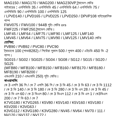
MAG150 / MAG170 / MAG200 / MAG230VP ট্র্যাভেল মোটর
লাইবারের
:
এলপিভিডি 35 / এলপিভিডি 45 / এলপিভিডি 64 / এলপিভিডি 75 /
এলপিভিডি 90 / এলপিভিডি 100 / এলপিভিডি 125
/ LPVD140 / LPVD165 / LPVD225 / LPVD250 / DPVP108 হাইড্রোলিক
পাম্প
FMV075 / FMV100 / 944B সুইং মোটর ors
FMF225 / FMF250 ট্র্যাভেল মোটর।
LMF45 / LMF64 / LMF75 / LMF90 / LMF125 / LMF140
LMV45 / LMV64 / LMV75 / LMV90 / LMV125 / LMV140 মোটর
তোশিবা:
PVB90 / PVB92 / PVC80 / PVC90
ট্যাডানো 100 (পাভা8282) / শিবৌরা লুকাস 500 / লুসাস 400 / এইচডি 450 ভি -2
পাম্প।
SG015 / SG02 / SG025 / SG04 / SG08 / SG12 / SG15 / SG20 /
SG25
(MFB80 / MFB100 / MFB150 / MFB160 / MFB170 / MFB180 /
MFB190 / MFB200 /
এমএফবি 210 / এমএফবি 250) সুইং মোটর।
কাওয়াসাকি:
কে 3 এসপি 36 সি / কে 7 এসপি 36 সি / কে 3 ভি 45 / কে 3 ভি 63 / কে 3 ভি 1112
/ কে 3 ভি 140 / কে 3 ভি 180 / কে 3 ভি 280 / কে 3 ভি এল 28 / কে 3 ভি 45 /
কে 3 ভি এল 60 / কে 3 ভিএল 80 / কে 3 ভিএল 112 / কে 3 ভি এল 1 / কে3ভিএল
200 / কে 7 ভি 63 / কে 7
K7VG180 / K7VG265 / K5V80 / K5V140 / K5V160 / K5V180 /
K5V200 / K3VG63 /
K3VG112 / K3VG180 / K3VG280 / NV45 / NV64 / NV70 / 111 /
NV120 / NV137 / NV172 /