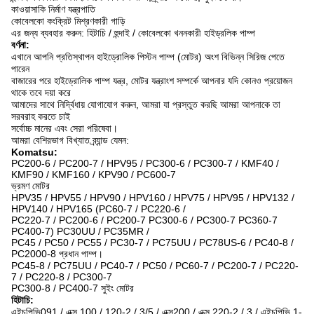
কাওয়াসাকি নির্মাণ যন্ত্রপাতি
কোবেলকো কংক্রিট মিশ্রণকারী গাড়ি
এর জন্য ব্যবহার করুন: হিটাচি / হুন্দাই / কোবেলকো খননকারী হাইড্রলিক পাম্প
বর্ণনা:
এখানে আপনি প্রতিস্থাপন হাইড্রোলিক পিস্টন পাম্প (মোটর) অংশ বিভিন্ন সিরিজ পেতে
পারেন
বাজারের পরে হাইড্রোলিক পাম্প যন্ত্র, মোটর যন্ত্রাংশ সম্পর্কে আপনার যদি কোনও প্রয়োজন
থাকে তবে দয়া করে
আমাদের সাথে নির্দ্বিধায় যোগাযোগ করুন, আমরা যা প্রস্তুত করছি আমরা আপনাকে তা
সরবরাহ করতে চাই
সর্বোচ্চ মানের এবং সেরা পরিষেবা।
আমরা বেশিরভাগ বিখ্যাত ব্র্যান্ড যেমন:
Komatsu:
PC200-6 / PC200-7 / HPV95 / PC300-6 / PC300-7 / KMF40 /
KMF90 / KMF160 / KPV90 / PC600-7
ভ্রমণ মোটর
HPV35 / HPV55 / HPV90 / HPV160 / HPV75 / HPV95 / HPV132 /
HPV140 / HPV165 (PC60-7 / PC220-6 /
PC220-7 / PC200-6 / PC200-7 PC300-6 / PC300-7 PC360-7
PC400-7) PC30UU / PC35MR /
PC45 / PC50 / PC55 / PC30-7 / PC75UU / PC78US-6 / PC40-8 /
PC2000-8 প্রধান পাম্প।
PC45-8 / PC75UU / PC40-7 / PC50 / PC60-7 / PC200-7 / PC220-
7 / PC220-8 / PC300-7
PC300-8 / PC400-7 সুইং মোটর
হিটাচি:
এইচপিভি091 / এক্স 100 / 120-2 / 3/5 / এক্স200 / এক্স 220-2 / 3 / এইচপিভি 1-