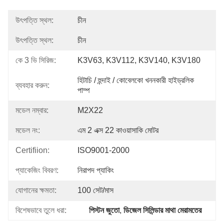
উৎপত্তি স্থল:
চীন
উৎপত্তি স্থল:
চীন
কে 3 ভি সিরিজ:
K3V63, K3V112, K3V140, K3V180
হিটাচি / হুন্দাই / কোবেলকো খননকারী হাইড্রলিক 
ব্যবহার করুন:
পাম্প
মডেল নম্বার:
M2X22
মডেল নং:
এম 2 এক্স 22 কাওয়াসাকি মোটর
Certifiion:
ISO9001-2000
প্যাকেজিং বিবরণ:
নিরাপদ প্যাকিং
যোগানের ক্ষমতা:
100 সেট/মাস
বিশেষভাবে তুলে ধরা:
পিস্টন জুতো
, 
ডিজেল সিলিন্ডার মাথা মেরামতের