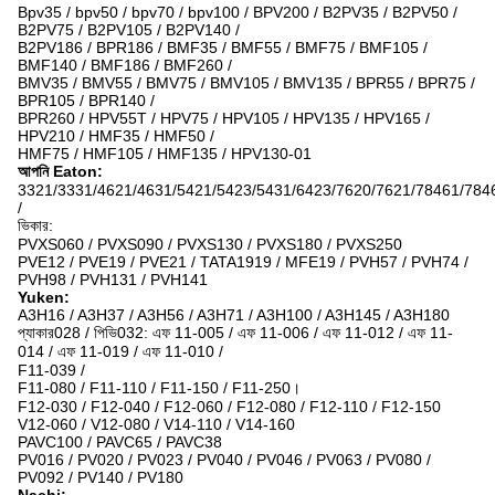
Bpv35 / bpv50 / bpv70 / bpv100 / BPV200 / B2PV35 / B2PV50 /
B2PV75 / B2PV105 / B2PV140 /
B2PV186 / BPR186 / BMF35 / BMF55 / BMF75 / BMF105 /
BMF140 / BMF186 / BMF260 /
BMV35 / BMV55 / BMV75 / BMV105 / BMV135 / BPR55 / BPR75 /
BPR105 / BPR140 /
BPR260 / HPV55T / HPV75 / HPV105 / HPV135 / HPV165 /
HPV210 / HMF35 / HMF50 /
HMF75 / HMF105 / HMF135 / HPV130-01
আপনি Eaton:
3321/3331/4621/4631/5421/5423/5431/6423/7620/7621/78461/784
/
ভিকার:
PVXS060 / PVXS090 / PVXS130 / PVXS180 / PVXS250
PVE12 / PVE19 / PVE21 / TATA1919 / MFE19 / PVH57 / PVH74 /
PVH98 / PVH131 / PVH141
Yuken:
A3H16 / A3H37 / A3H56 / A3H71 / A3H100 / A3H145 / A3H180
প্যাকার028 / পিভি032: এফ 11-005 / এফ 11-006 / এফ 11-012 / এফ 11-
014 / এফ 11-019 / এফ 11-010 /
F11-039 /
F11-080 / F11-110 / F11-150 / F11-250।
F12-030 / F12-040 / F12-060 / F12-080 / F12-110 / F12-150
V12-060 / V12-080 / V14-110 / V14-160
PAVC100 / PAVC65 / PAVC38
PV016 / PV020 / PV023 / PV040 / PV046 / PV063 / PV080 /
PV092 / PV140 / PV180