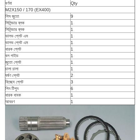
বর্ণনা
Qty
M2X150 / 170 (EX400)
পিস জুতো
9
সিলিন্ডার ব্লক
1
সিলিন্ডার ব্লক
1
ভালভ প্লেট এম
1
ভালভ প্লেট এম
1
ধারক প্লেট
1
বল গাইড
1
জুতো প্লেট
1
চালা চালা
1
ঘর্ষণ প্লেট
2
বিচ্ছেদ প্লেট
3
পিন টিপুন
6
ধারক ধাবক
1
আবরণ
1