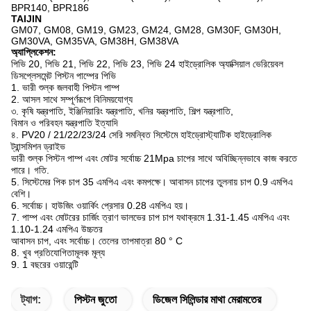
BPR140, BPR186
TAIJIN
GM07, GM08, GM19, GM23, GM24, GM28, GM30F, GM30H,
GM30VA, GM35VA, GM38H, GM38VA
অ্যাপ্লিকেশন:
পিভি 20, পিভি 21, পিভি 22, পিভি 23, পিভি 24 হাইড্রোলিক অ্যাক্সিয়াল ভেরিয়েবল
ডিসপ্লেসমেন্ট পিস্টন পাম্পের পিভি
1. ভারী শুল্ক জলবাহী পিস্টন পাম্প
2. আসল সাথে সম্পূর্ণরূপে বিনিময়যোগ্য
৩. কৃষি যন্ত্রপাতি, ইঞ্জিনিয়ারিং যন্ত্রপাতি, খনির যন্ত্রপাতি, শিল্প যন্ত্রপাতি,
বিমান ও পরিবহন যন্ত্রপাতি ইত্যাদি
৪. PV20 / 21/22/23/24 সেরি সমন্বিত সিস্টেমে হাইড্রোস্ট্যাটিক হাইড্রোলিক
ট্রান্সমিশন ড্রাইভ
ভারী শুল্ক পিস্টন পাম্প এবং মোটর সর্বোচ্চ 21Mpa চাপের সাথে অবিচ্ছিন্নভাবে কাজ করতে
পারে।
গতি.
5. সিস্টেমের পিক চাপ 35 এমপিএ এবং কমপক্ষে।
আবাসন চাপের তুলনায় চাপ 0.9 এমপিএ
বেশি।
6. সর্বোচ্চ।
হাউজিং ওয়ার্কিং প্রেসার 0.28 এমপিএ হয়।
7. পাম্প এবং মোটরের চার্জিং ত্রাণ ভালভের চাপ চাপ যথাক্রমে 1.31-1.45 এমপিএ এবং
1.10-1.24 এমপিএ উচ্চতর
আবাসন চাপ, এবং সর্বোচ্চ।
তেলের তাপমাত্রা 80 ° C
8. খুব প্রতিযোগিতামূলক মূল্য
9. 1 বছরের ওয়ারেন্টি
ট্যাগ:
পিস্টন জুতো
ডিজেল সিলিন্ডার মাথা মেরামতের