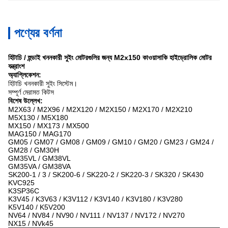
পণ্যের বর্ণনা
হিটাচি / হুন্ডাই খননকারী সুইং মোটরগুলির জন্য M2x150 কাওয়াসাকি হাইড্রোলিক মোটর
যন্ত্রাংশ
অ্যাপ্লিকেশন:
হিটাচি খননকারী সুইং সিস্টেম।
সম্পূর্ণ মেরামত কিটস
বিশেষ উল্লেখ:
M2X63 / M2X96 / M2X120 / M2X150 / M2X170 / M2X210
M5X130 / M5X180
MX150 / MX173 / MX500
MAG150 / MAG170
GM05 / GM07 / GM08 / GM09 / GM10 / GM20 / GM23 / GM24 /
GM28 / GM30H
GM35VL / GM38VL
GM35VA / GM38VA
SK200-1 / 3 / SK200-6 / SK220-2 / SK220-3 / SK320 / SK430
KVC925
K3SP36C
K3V45 / K3V63 / K3V112 / K3V140 / K3V180 / K3V280
K5V140 / K5V200
NV64 / NV84 / NV90 / NV111 / NV137 / NV172 / NV270
NX15 / NVk45