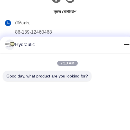
দ্রুত যোগাযোগ
টেলিফোন:
86-139-12460468
ই-মেইল
Hydraulic
admin@hlhydraulics.com
ঠিকানা:
7:13 AM
ফুড়ং ইন্ডাস্ট্রিয়াল পার্ক, জিশান জেলা, উক্সি সিটি
Good day, what product are you looking for?
গোপনীয়তা নীতি
|
সাইটম্যাপ
চীন ভাল মানের জলবাহী পাম্প যন্ত্রাংশ সরবরাহকারী. কপিরাইট © 2019-2026 HongLi
Hydraulic Pump Co.,LtD . সমস্ত অধিকার সংরক্ষিত.