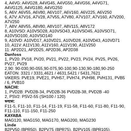
4, A4VG: A4VG28, A4VG45, A4VG50, A4VG56, A4VG71,
A4VG125, A4VG180, A4VG250
5, A6V: A6V55, A6V80, A6V107, A6V160, A6V225, A6V250
6, A7V: A7V16, A7V28, A7V55, A7V80, A7V107, A7V160, A7V200,
A7V250
7, A8V: A8V55, A8V80, A8V107, A8V115, A8V172
8, A10VSO: A10VSO28, A10VSO43, A10VSO45, A10VSO71,
A10VSO100, A10VSO140
9, A10VD: A10VD17, A10VD21, A10VD28, A10VD43, A10VD71
10, A11V: A11V130, A11V160, A11V190, A11V250
11: AP2D21, AP2D25, AP2D36, AP2D38
Danfoss
1, PV20: PV18, PV20, PV21, PV22, PV23, PV24, PV25, PV26,
PV27, PV29
2,90: 90-030,90-055,90-075,90-100,90-130,90-180,90-250
EATON: 3321 / 3331,4621 / 4631,5421 / 5431,7621
VIKERS: PVE19, PVE21, PVH57, PVH74, PVH98, PVH131, PVB5
/ 6, PVB10
NACHI:
1, PVD2B: PVD2B-34, PVD2B-36 PVD2B-38, PVD2B -40
2, PSV2: PSV2-55 (SH100 / 120)
ভলভো:
F11-5, F11-10, F11-14, F11-19, F11-58, F11-60, F11-80, F11-90,
F11-110, F11-150, F11-250
KAYABA
MAG120, MAG150, MAG170, MAG200, MAG230
Linde
B2PV50 (BPR50), B2PV75 (BPR75), B2PV105 (BPR105),