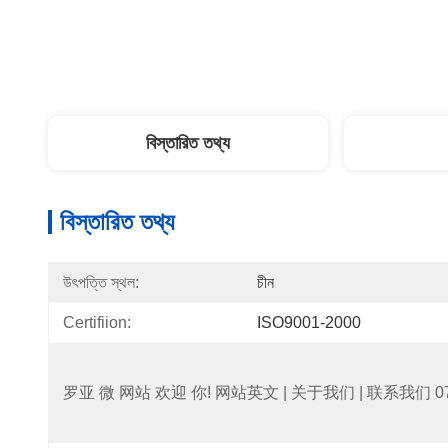
বিস্তারিত তথ্য
বিস্তারিত তথ্য
উৎপত্তি স্থল:
চীন
Certifiion:
ISO9001-2000
罗亚 微 网站 欢迎 你! 网站英文 | 关于我们 | 联系我们 0755-2832