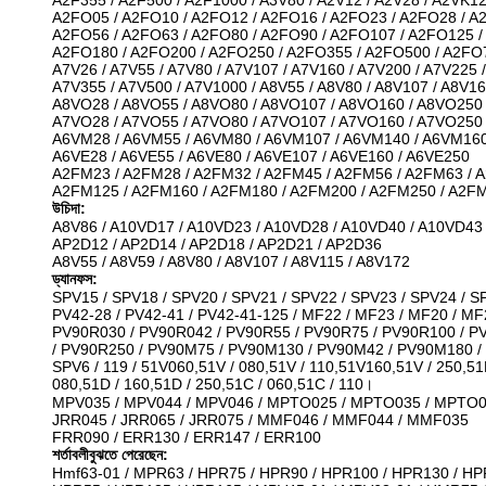
A2F355 / A2F500 / A2F1000 / A3V80 / A2V12 / A2V28 / A2VK1
A2FO05 / A2FO10 / A2FO12 / A2FO16 / A2FO23 / A2FO28 / A
A2FO56 / A2FO63 / A2FO80 / A2FO90 / A2FO107 / A2FO125 /
A2FO180 / A2FO200 / A2FO250 / A2FO355 / A2FO500 / A2FO
A7V26 / A7V55 / A7V80 / A7V107 / A7V160 / A7V200 / A7V225 /
A7V355 / A7V500 / A7V1000 / A8V55 / A8V80 / A8V107 / A8V1
A8VO28 / A8VO55 / A8VO80 / A8VO107 / A8VO160 / A8VO250
A7VO28 / A7VO55 / A7VO80 / A7VO107 / A7VO160 / A7VO250
A6VM28 / A6VM55 / A6VM80 / A6VM107 / A6VM140 / A6VM16
A6VE28 / A6VE55 / A6VE80 / A6VE107 / A6VE160 / A6VE250
A2FM23 / A2FM28 / A2FM32 / A2FM45 / A2FM56 / A2FM63 / 
A2FM125 / A2FM160 / A2FM180 / A2FM200 / A2FM250 / A2F
উচিদা:
A8V86 / A10VD17 / A10VD23 / A10VD28 / A10VD40 / A10VD43
AP2D12 / AP2D14 / AP2D18 / AP2D21 / AP2D36
A8V55 / A8V59 / A8V80 / A8V107 / A8V115 / A8V172
ড্যানফস:
SPV15 / SPV18 / SPV20 / SPV21 / SPV22 / SPV23 / SPV24 / S
PV42-28 / PV42-41 / PV42-41-125 / MF22 / MF23 / MF20 / MF
PV90R030 / PV90R042 / PV90R55 / PV90R75 / PV90R100 / P
/ PV90R250 / PV90M75 / PV90M130 / PV90M42 / PV90M180 
SPV6 / 119 / 51V060,51V / 080,51V / 110,51V160,51V / 250,51
080,51D / 160,51D / 250,51C / 060,51C / 110।
MPV035 / MPV044 / MPV046 / MPTO025 / MPTO035 / MPTO
JRR045 / JRR065 / JRR075 / MMF046 / MMF044 / MMF035
FRR090 / ERR130 / ERR147 / ERR100
শর্তাবলীবুঝতে পেরেছেন:
Hmf63-01 / MPR63 / HPR75 / HPR90 / HPR100 / HPR130 / HP