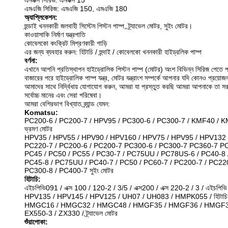
এনএক্স সিরিজ: এনএক্স 15
এমএজি সিরিজ: এমএজি 150, এমএজি 180
অ্যাপ্লিকেশন:
হুন্ডাই খননকারী জলবাহী সিস্টেম পিস্টন পাম্প, ট্র্যাভেল মোটর, সুইং মোটর।
কাওয়াসাকি নির্মাণ যন্ত্রপাতি
কোবেলকো কংক্রিট মিশ্রণকারী গাড়ি
এর জন্য ব্যবহার করুন: হিটাচি / হুন্দাই / কোবেলকো খননকারী হাইড্রলিক পাম্প
বর্ণনা:
এখানে আপনি প্রতিস্থাপন হাইড্রোলিক পিস্টন পাম্প (মোটর) অংশ বিভিন্ন সিরিজ পেতে প
বাজারের পরে হাইড্রোলিক পাম্প যন্ত্র, মোটর যন্ত্রাংশ সম্পর্কে আপনার যদি কোনও প্রয়োজ
আমাদের সাথে নির্দ্বিধায় যোগাযোগ করুন, আমরা যা প্রস্তুত করছি আমরা আপনাকে তা স
সর্বোচ্চ মানের এবং সেরা পরিষেবা।
আমরা বেশিরভাগ বিখ্যাত ব্র্যান্ড যেমন:
Komatsu:
PC200-6 / PC200-7 / HPV95 / PC300-6 / PC300-7 / KMF40 / 
ভ্রমণ মোটর
HPV35 / HPV55 / HPV90 / HPV160 / HPV75 / HPV95 / HPV132 
PC220-7 / PC200-6 / PC200-7 PC300-6 / PC300-7 PC360-7 P
PC45 / PC50 / PC55 / PC30-7 / PC75UU / PC78US-6 / PC40-8 / P
PC45-8 / PC75UU / PC40-7 / PC50 / PC60-7 / PC200-7 / PC22
PC300-8 / PC400-7 সুইং মোটর
হিটাচি:
এইচপিভি091 / এক্স 100 / 120-2 / 3/5 / এক্স200 / এক্স 220-2 / 3 / এইচপি
HPV135 / HPV145 / HPV125 / UH07 / UH083 / HMPK055 / হিটাচি 11
HMGC16 / HMGC32 / HMGC48 / HMGF35 / HMGF36 / HMGF3
EX550-3 / ZX330 / ট্র্যাভেল মোটর
শুঁয়াপোকা: