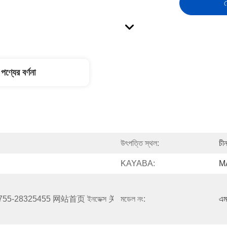
স
পণ্যের বর্ণনা
উৎপত্তি স্থল:
চী
KAYABA:
M
5455 网站首页 ইনডেক্স 关于我们 সম্পর্কে 产品展示 প্রোডাক্ট :
মডেল নং:
এম