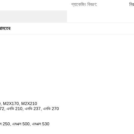
প্যাকেজিং বিবরণ:
নির
েরামতের
0, M2X170, M2X210
172, এনভি 210, এনভি 237, এনভি 270
ক্স 250, এমএক্স 500, এমএক্স 530