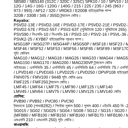
SBS80 / SBS140 (312C / 320C / 325C) SPK10 / 10 / SPV10 / 1
12G / 14G / 16G / 120G / 140G / 215 / 225 / 235 / 245 (963 /
973 / 993) / AP12 / 320 / VRD63 / E200B হাইড্রোলিক পাম্প
320B / 330B / 345 / 355D ট্র্যাভেল মোটর।
Kayaba:
PSVD2-13E / PSVD2-16E / PSVD2-17E / PSVD2-21E / PSVD2-
PSVD2-57E / PSV2-55T / PSV2-63T (সুমিটোমো 120 / সুমিটোমো 265) /
PSVS90 / পিএসভি-10 / পিএসভি-16 / PSV2-10 / PSV2-16 / PSVL-36
PSVK2-25 / KYB87 হাইড্রোলিক প্রধান পাম্প।
MSG18P / MSG27P / MSG44P / MSG50P / MSF18 / MSF23 / M
MSF46 / MSF52 / MSF53 / MSF56 / MSF85 / MSF89 / MSF170
সুইং মোটরস
MAG10 / MAG12 / MAG18 / MAG26 / MAG33 / MAG44 / MAG5
MAG150 / MAG170 / MAG200 / MAG230VP ট্র্যাভেল মোটর
লাইবারের
:
এলপিভিডি 35 / এলপিভিডি 45 / এলপিভিডি 64 / এলপিভিডি 75 / এলপি
/ LPVD140 / LPVD165 / LPVD225 / LPVD250 / DPVP108 হাইড্রোলি
FMV075 / FMV100 / 944B সুইং মোটর ors
FMF225 / FMF250 ট্র্যাভেল মোটর।
LMF45 / LMF64 / LMF75 / LMF90 / LMF125 / LMF140
LMV45 / LMV64 / LMV75 / LMV90 / LMV125 / LMV140 মোটর
তোশিবা:
PVB90 / PVB92 / PVC80 / PVC90
ট্যাডানো 100 (পাভা8282) / শিবৌরা লুকাস 500 / লুসাস 400 / এইচডি 450 ভি -2
SG015 / SG02 / SG025 / SG04 / SG08 / SG12 / SG15 / SG20 
(MFB80 / MFB100 / MFB150 / MFB160 / MFB170 / MFB180 / 
এমএফবি 210 / এমএফবি 250) সুইং মোটর।
কাওয়াসাকি: