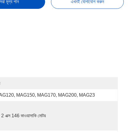
েরা মূল্য পান
এখনই যোগাযোগ করুন
ন
AG120, MAG150, MAG170, MAG200, MAG23
B2PV50 
(BPR50), 
 2 এক্স 146 কাওয়াসাকি মোটর
B2PV75 
(BPR75)