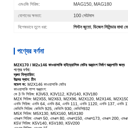
এমএজি সিরিজ:
MAG150, MAG180
যোগানের ক্ষমতা:
100 সেট/মাস
বিশেষভাবে তুলে ধরা:
পিস্টন জুতো
, 
ডিজেল সিলিন্ডার মাথা ম
পণ্যের বর্ণনা
M2X170 / M2x146 কাওয়াসাকি হাইড্রোলিক মোটর যন্ত্রাংশ নির্মাণ যন্ত্রপাতি জন্য
পণ্যের বর্ণনা:
দ্রুত বিস্তারিত:
উত্সের স্থান: চীন
মডেল নং:
M2X146
কাওয়াসাকি মোটর
কাওয়াসাকি
পাম্প যন্ত্রাংশ:
কে 3 ভি সিরিজ: K3V63, K3V112, K3V140, K3V180
M2X সিরিজ: M2X55, M2X63, M2X96, M2X120, M2X146, M2X15
এনভি সিরিজ: এনভি 64, এনভি 84, এনভি 111, এনভি 1120, এনভি 137, এনভি 
কেভিসি সিরিজ: কেভিসি 925, কেভিসি 930, কেভিসি932
M5X সিরিজ: M5X130, M5X160, M5X180
এমএক্স সিরিজ: এমএক্স 50, এমএক্স 80, এমএক্স150, এমএক্স173, এমএক্স 200, এমএ
K5V সিরিজ: K5V140, K5V180, K5V200