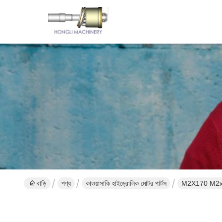
বাড়ি
পণ্য
কাওয়াসাকি হাইড্রোলিক মোটর পার্টস
M2X170 M2x146 কা