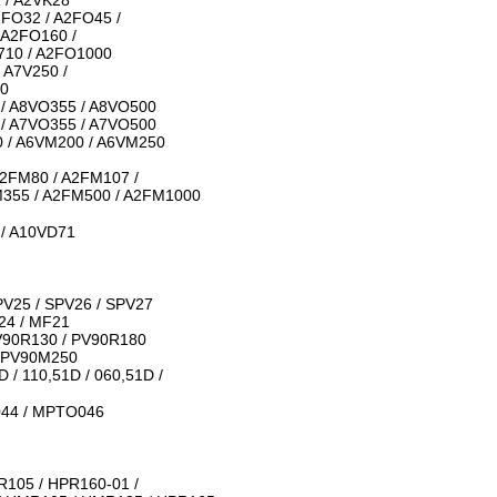
2 / A2VK28
2FO32 / A2FO45 /
 A2FO160 /
710 / A2FO1000
 A7V250 /
60
 / A8VO355 / A8VO500
 / A7VO355 / A7VO500
0 / A6VM200 / A6VM250
A2FM80 / A2FM107 /
M355 / A2FM500 / A2FM1000
 / A10VD71
PV25 / SPV26 / SPV27
24 / MF21
V90R130 / PV90R180
/ PV90M250
D / 110,51D / 060,51D /
044 / MPTO046
R105 / HPR160-01 /