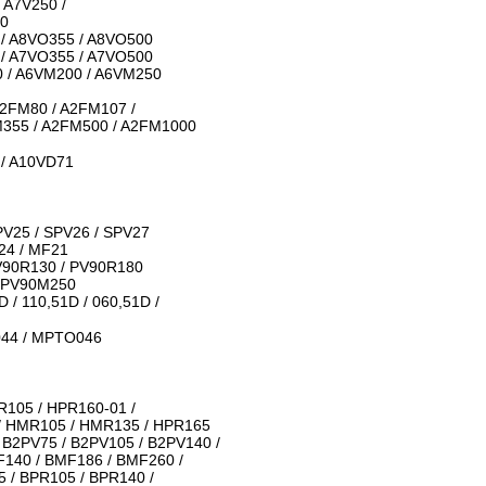
 A7V250 /
60
 / A8VO355 / A8VO500
 / A7VO355 / A7VO500
0 / A6VM200 / A6VM250
A2FM80 / A2FM107 /
M355 / A2FM500 / A2FM1000
 / A10VD71
PV25 / SPV26 / SPV27
24 / MF21
V90R130 / PV90R180
/ PV90M250
D / 110,51D / 060,51D /
044 / MPTO046
R105 / HPR160-01 /
 / HMR105 / HMR135 / HPR165
/ B2PV75 / B2PV105 / B2PV140 /
F140 / BMF186 / BMF260 /
 / BPR105 / BPR140 /