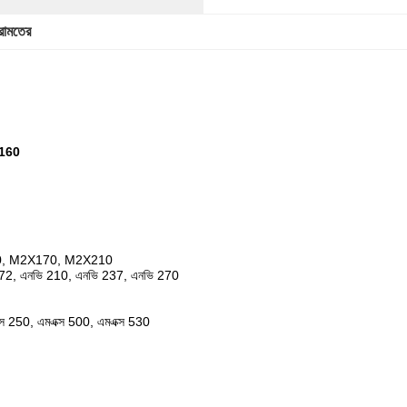
েরামতের
5X160
0, M2X170, M2X210
172, এনভি 210, এনভি 237, এনভি 270
ক্স 250, এমএক্স 500, এমএক্স 530