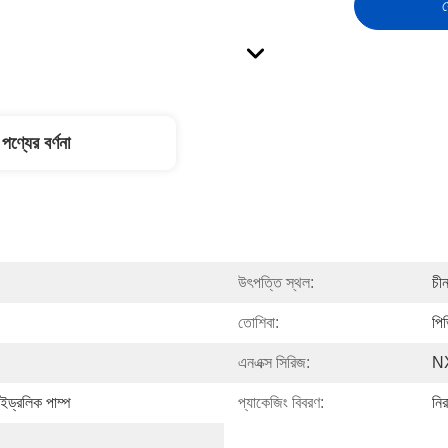
স
পণ্যের বর্ণনা
উৎপত্তি স্থল:
চী
তোশিবা:
পি
এনএক্স সিরিজ:
N
াইড্রলিক পাম্প
প্যাকেজিং বিবরণ:
নির