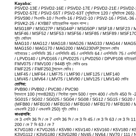
Kayaba:
PSVD2-13E / PSVD2-16E / PSVD2-17E / PSVD2-21E / PSVD2-
PSVD2-57E / PSV2-55T / PSV2-63T (সুমিটোমো 120 / সুমিটোমো 265) /
PSVS90 / পিএসভি-10 / পিএসভি-16 / PSV2-10 / PSV2-16 / PSVL-36
PSVK2-25 / KYB87 হাইড্রোলিক প্রধান পাম্প।
MSG18P / MSG27P / MSG44P / MSG50P / MSF18 / MSF23 / M
MSF46 / MSF52 / MSF53 / MSF56 / MSF85 / MSF89 / MSF170
সুইং মোটরস
MAG10 / MAG12 / MAG18 / MAG26 / MAG33 / MAG44 / MAG5
MAG150 / MAG170 / MAG200 / MAG230VP ট্র্যাভেল মোটর
লাইবারের
:
এলপিভিডি 35 / এলপিভিডি 45 / এলপিভিডি 64 / এলপিভিডি 75 / এলপি
/ LPVD140 / LPVD165 / LPVD225 / LPVD250 / DPVP108 হাইড্রোলি
FMV075 / FMV100 / 944B সুইং মোটর ors
FMF225 / FMF250 ট্র্যাভেল মোটর।
LMF45 / LMF64 / LMF75 / LMF90 / LMF125 / LMF140
LMV45 / LMV64 / LMV75 / LMV90 / LMV125 / LMV140 মোটর
তোশিবা:
PVB90 / PVB92 / PVC80 / PVC90
ট্যাডানো 100 (পাভা8282) / শিবৌরা লুকাস 500 / লুসাস 400 / এইচডি 450 ভি -2
SG015 / SG02 / SG025 / SG04 / SG08 / SG12 / SG15 / SG20 
(MFB80 / MFB100 / MFB150 / MFB160 / MFB170 / MFB180 / 
এমএফবি 210 / এমএফবি 250) সুইং মোটর।
কাওয়াসাকি:
কে 3 এসপি 36 সি / কে 7 এসপি 36 সি / কে 3 ভি 45 / কে 3 ভি 63 / কে 3 ভি 
200 / কে 7 ভি 63 / কে 7
K7VG180 / K7VG265 / K5V80 / K5V140 / K5V160 / K5V180 / K
K3VG112 / K3VG180 / K3VG280 / NV45 / NV64 / NV70 / 111 / 