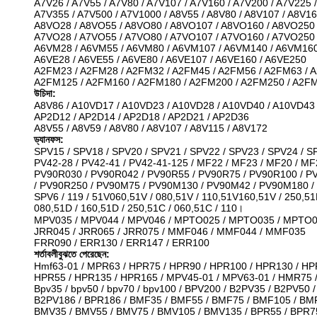
A7V26 / A7V55 / A7V80 / A7V107 / A7V160 / A7V200 / A7V225 /
A7V355 / A7V500 / A7V1000 / A8V55 / A8V80 / A8V107 / A8V1
A8VO28 / A8VO55 / A8VO80 / A8VO107 / A8VO160 / A8VO250
A7VO28 / A7VO55 / A7VO80 / A7VO107 / A7VO160 / A7VO250
A6VM28 / A6VM55 / A6VM80 / A6VM107 / A6VM140 / A6VM16
A6VE28 / A6VE55 / A6VE80 / A6VE107 / A6VE160 / A6VE250
A2FM23 / A2FM28 / A2FM32 / A2FM45 / A2FM56 / A2FM63 / 
A2FM125 / A2FM160 / A2FM180 / A2FM200 / A2FM250 / A2F
উচিদা:
A8V86 / A10VD17 / A10VD23 / A10VD28 / A10VD40 / A10VD43
AP2D12 / AP2D14 / AP2D18 / AP2D21 / AP2D36
A8V55 / A8V59 / A8V80 / A8V107 / A8V115 / A8V172
ড্যানফস:
SPV15 / SPV18 / SPV20 / SPV21 / SPV22 / SPV23 / SPV24 / S
PV42-28 / PV42-41 / PV42-41-125 / MF22 / MF23 / MF20 / MF
PV90R030 / PV90R042 / PV90R55 / PV90R75 / PV90R100 / P
/ PV90R250 / PV90M75 / PV90M130 / PV90M42 / PV90M180 
SPV6 / 119 / 51V060,51V / 080,51V / 110,51V160,51V / 250,51
080,51D / 160,51D / 250,51C / 060,51C / 110।
MPV035 / MPV044 / MPV046 / MPTO025 / MPTO035 / MPTO
JRR045 / JRR065 / JRR075 / MMF046 / MMF044 / MMF035
FRR090 / ERR130 / ERR147 / ERR100
শর্তাবলীবুঝতে পেরেছেন:
Hmf63-01 / MPR63 / HPR75 / HPR90 / HPR100 / HPR130 / HP
HPR55 / HPR135 / HPR165 / MPV45-01 / MPV63-01 / HMR75
Bpv35 / bpv50 / bpv70 / bpv100 / BPV200 / B2PV35 / B2PV50 
B2PV186 / BPR186 / BMF35 / BMF55 / BMF75 / BMF105 / BM
BMV35 / BMV55 / BMV75 / BMV105 / BMV135 / BPR55 / BPR75