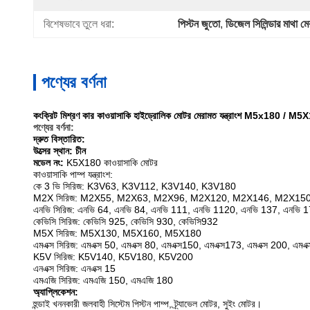
বিশেষভাবে তুলে ধরা:
পিস্টন জুতো
, 
ডিজেল সিলিন্ডার মাথা ম
পণ্যের বর্ণনা
কংক্রিট মিশ্রণ কার কাওয়াসাকি হাইড্রোলিক মোটর মেরামত যন্ত্রাংশ M5x180 / M
পণ্যের বর্ণনা:
দ্রুত বিস্তারিত:
উত্সের স্থান: চীন
মডেল নং:
K5X180 কাওয়াসাকি মোটর
কাওয়াসাকি
পাম্প যন্ত্রাংশ:
কে 3 ভি সিরিজ: K3V63, K3V112, K3V140, K3V180
M2X সিরিজ: M2X55, M2X63, M2X96, M2X120, M2X146, M2X15
এনভি সিরিজ: এনভি 64, এনভি 84, এনভি 111, এনভি 1120, এনভি 137, এনভি 
কেভিসি সিরিজ: কেভিসি 925, কেভিসি 930, কেভিসি932
M5X সিরিজ: M5X130, M5X160, M5X180
এমএক্স সিরিজ: এমএক্স 50, এমএক্স 80, এমএক্স150, এমএক্স173, এমএক্স 200, এমএ
K5V সিরিজ: K5V140, K5V180, K5V200
এনএক্স সিরিজ: এনএক্স 15
এমএজি সিরিজ: এমএজি 150, এমএজি 180
অ্যাপ্লিকেশন:
হুন্ডাই খননকারী জলবাহী সিস্টেম পিস্টন পাম্প, ট্র্যাভেল মোটর, সুইং মোটর।