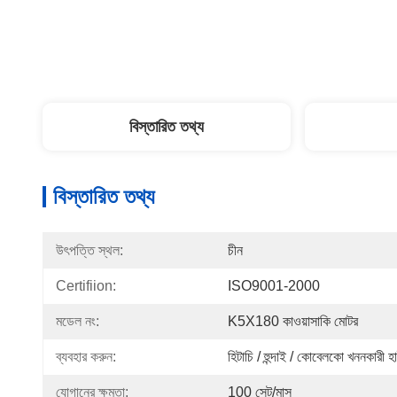
বিস্তারিত তথ্য
বিস্তারিত তথ্য
উৎপত্তি স্থল:
চীন
Certifiion:
ISO9001-2000
মডেল নং:
K5X180 কাওয়াসাকি মোটর
ব্যবহার করুন:
হিটাচি / হুন্দাই / কোবেলকো খননকারী হ
যোগানের ক্ষমতা:
100 সেট/মাস