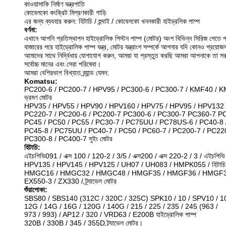
কাওয়াসাকি নির্মাণ যন্ত্রপাতি
কোবেলকো কংক্রিট মিশ্রণকারী গাড়ি
এর জন্য ব্যবহার করুন: হিটাচি / হুন্দাই / কোবেলকো খননকারী হাইড্রলিক পাম্প
বর্ণনা:
এখানে আপনি প্রতিস্থাপন হাইড্রোলিক পিস্টন পাম্প (মোটর) অংশ বিভিন্ন সিরিজ পেতে প
বাজারের পরে হাইড্রোলিক পাম্প যন্ত্র, মোটর যন্ত্রাংশ সম্পর্কে আপনার যদি কোনও প্রয়োজ
আমাদের সাথে নির্দ্বিধায় যোগাযোগ করুন, আমরা যা প্রস্তুত করছি আমরা আপনাকে তা স
সর্বোচ্চ মানের এবং সেরা পরিষেবা।
আমরা বেশিরভাগ বিখ্যাত ব্র্যান্ড যেমন:
Komatsu:
PC200-6 / PC200-7 / HPV95 / PC300-6 / PC300-7 / KMF40 / 
ভ্রমণ মোটর
HPV35 / HPV55 / HPV90 / HPV160 / HPV75 / HPV95 / HPV132 
PC220-7 / PC200-6 / PC200-7 PC300-6 / PC300-7 PC360-7 P
PC45 / PC50 / PC55 / PC30-7 / PC75UU / PC78US-6 / PC40-8 / P
PC45-8 / PC75UU / PC40-7 / PC50 / PC60-7 / PC200-7 / PC22
PC300-8 / PC400-7 সুইং মোটর
হিটাচি:
এইচপিভি091 / এক্স 100 / 120-2 / 3/5 / এক্স200 / এক্স 220-2 / 3 / এইচপি
HPV135 / HPV145 / HPV125 / UH07 / UH083 / HMPK055 / হিটাচি 11
HMGC16 / HMGC32 / HMGC48 / HMGF35 / HMGF36 / HMGF3
EX550-3 / ZX330 / ট্র্যাভেল মোটর
শুঁয়াপোকা:
SBS80 / SBS140 (312C / 320C / 325C) SPK10 / 10 / SPV10 / 1
12G / 14G / 16G / 120G / 140G / 215 / 225 / 235 / 245 (963 /
973 / 993) / AP12 / 320 / VRD63 / E200B হাইড্রোলিক পাম্প
320B / 330B / 345 / 355D ট্র্যাভেল মোটর।