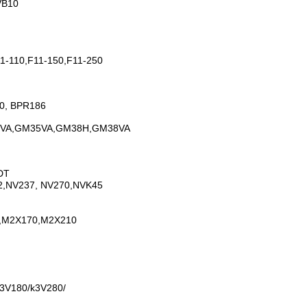
VB10
11-110,F11-150,F11-250
0, BPR186
VA,GM35VA,GM38H,GM38VA
DT
72,NV237, NV270,NVK45
0,M2X170,M2X210
/K3V180/k3V280/