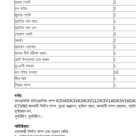
ধারক প্লেট
2
বল গাইড
2
জুতার প্লেট
2
ড্রাইভ খাদ আর
1
ড্রাইভ খাদ এল
1
সোয়াশ প্লেট
2
সমর্থন
2
ব্যারেল ওয়াশার
2
ভালভ দীর্ঘ পরীক্ষা করুন
1
ছোট উপত্যকা চেক করুন
1
কুণ্ডলী বসন্ত
1
বল গাইড বসন্ত
18
সীল কিট
1
গিয়ার পাম্প
1
বর্ণনা:
কাওয়াসাকি হাইড্রোলিক পাম্প K3V45/K3V63/K3V112/K3V140/K3V16
K7V80 জলবাহী পিস্টন পাম্প, খুচরা যন্ত্রাংশ, ঘূর্ণমান গ্রুপ, জলবাহী পাম্প মেরামত, প্র
ঘূর্ণায়মান দল,
পুনর্নির্মাণ, পুনর্নির্মাণ।
অতিরিক্ত:
খননকারী পিস্টন পাম্প এবং ভ্রমণ মোটর