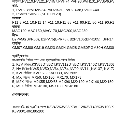
ভাইকার:PVE19,PVE21,PVH57,PVH74,PVH98,PVH131,PVB5/6,P
নাচি:
1, PVD2B:PVD2B-34,PVD2B-36,PVD2B-38,PVD2B-40
2, PSV2:PSV2-55(SH100/120)
ভলভো:
F11-5,F11-10,F11-14,F11-19,F11-58,F11-60,F11-80,F11-90,F
কায়াবা
MAG120,MAG150,MAG170,MAG200,MAG230
লিন্ডে
B2PV50(BPR50), B2PV75(BPR75), B2PV105(BPR105), BPR14
তাইজিন
GM07,GM08,GM19,GM23,GM24,GM28,GM30F,GM30H,GM30
অ্যাপ্লিকেশন:
কাওয়াসাকি পিস্টন পাম্প এবং হাইড্রোলিক মোটর সিরিজ
1, K3V সিরিজ:K3V63DT/BDT,K3V112DT/BDT,K3V140DT,K3V180
2, NV সিরিজ:NV45,NV50,NV64,NV84,NV90,NV111,NV137, NV1
3, KVC সিরিজ: KVC925, KVC930, KVC932
4, MX সিরিজ: MX50, MX150, MX170, MX173
5, M2X সিরিজ: M2X55,M2X63,M2X96,M2X120,M2X146,M2X15
6, M5X সিরিজ: M5X130, M5X160, M5X180
স্পেসিফিকেশন:
কাওয়াসাকি হাইড্রোলিক পাম্প K3V45/K3V63/K3V112/K3V140/K3V160
K5V80/140/180/200