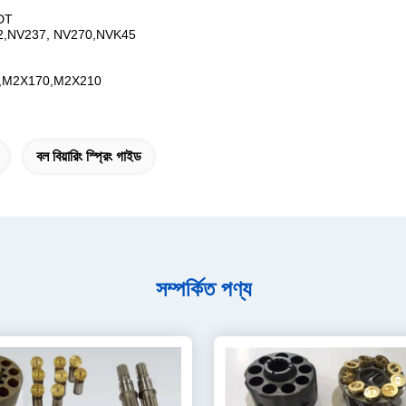
DT
72,NV237, NV270,NVK45
0,M2X170,M2X210
বল বিয়ারিং স্প্রিং গাইড
সম্পর্কিত পণ্য