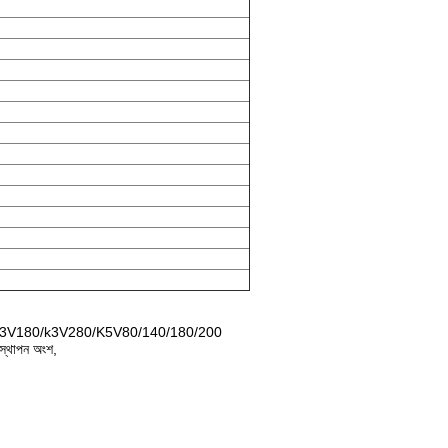
0/K3V180/k3V280/K5V80/140/180/200
তিস্থাপন অংশ,