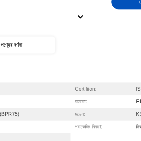
স
পণ্যের বর্ণনা
Certifiion:
I
ভলভো:
F1
(BPR75)
মডেল:
K
প্যাকেজিং বিবরণ:
নির