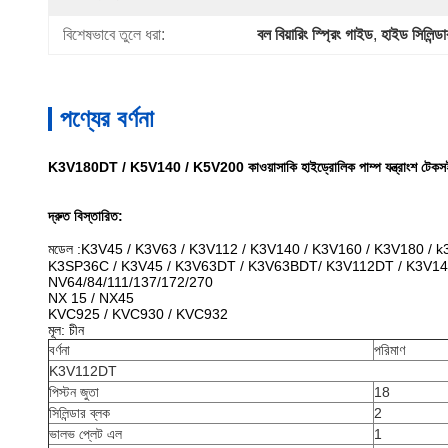
বিশেষভাবে তুলে ধরা:
বল বিয়ারিং স্প্রিং গাইড
, 
হাইড সিলিন্ড
পণ্যের বর্ণনা
K3V180DT / K5V140 / K5V200 কাওয়াসাকি হাইড্রোলিক পাম্প যন্ত্রাংশ টেকস
দ্রুত বিস্তারিত:
মডেল :K3V45 / K3V63 / K3V112 / K3V140 / K3V160 / K3V180 / 
K3SP36C / K3V45 / K3V63DT / K3V63BDT/ K3V112DT / K3V14
NV64/84/111/137/172/270
NX 15 / NX45
KVC925 / KVC930 / KVC932
মূল: চীন
বর্ণনা
পরিমাণ
K3V112DT
পিস্টন জুতা
18
সিলিন্ডার ব্লক
2
ভালভ প্লেট এল
1