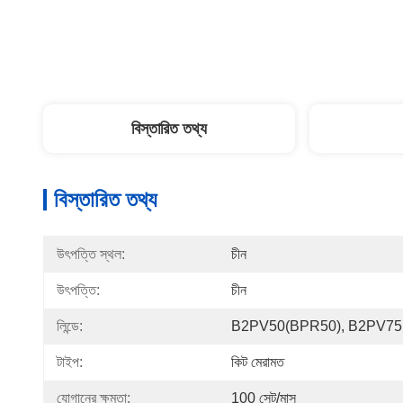
বিস্তারিত তথ্য
বিস্তারিত তথ্য
উৎপত্তি স্থল:
চীন
উৎপত্তি:
চীন
লিন্ডে:
B2PV50(BPR50), B2PV75
টাইপ:
কিট মেরামত
যোগানের ক্ষমতা:
100 সেট/মাস