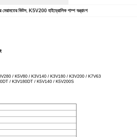
ার মেরামতের কিটস
, 
K5V200 হাইড্রোলিক পাম্প যন্ত্রাংশ
ই
k3V280 / K5V80 / K3V140 / K3V180 / K3V200 / K7V63
0DT / K3V180DT / K5V140 / K5V200S