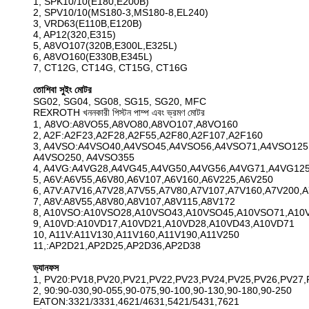
1, SPK10/10(E180,E200B)
2, SPV10/10(MS180-3,MS180-8,EL240)
3, VRD63(E110B,E120B)
4, AP12(320,E315)
5, A8VO107(320B,E300L,E325L)
6, A8VO160(E330B,E345L)
7, CT12G, CT14G, CT15G, CT16G
তোশিবা সুইং মোটর
SG02, SG04, SG08, SG15, SG20, MFC
REXROTH খননকারী পিস্টন পাম্প এবং ভ্রমণ মোটর
1, A8VO:A8VO55,A8VO80,A8VO107,A8VO160
2, A2F:A2F23,A2F28,A2F55,A2F80,A2F107,A2F160
3, A4VSO:A4VSO40,A4VSO45,A4VSO56,A4VSO71,A4VSO125
A4VSO250, A4VSO355
4, A4VG:A4VG28,A4VG45,A4VG50,A4VG56,A4VG71,A4VG12
5, A6V:A6V55,A6V80,A6V107,A6V160,A6V225,A6V250
6, A7V:A7V16,A7V28,A7V55,A7V80,A7V107,A7V160,A7V200,
7, A8V:A8V55,A8V80,A8V107,A8V115,A8V172
8, A10VSO:A10VSO28,A10VSO43,A10VSO45,A10VSO71,A10
9, A10VD:A10VD17,A10VD21,A10VD28,A10VD43,A10VD71
10, A11V:A11V130,A11V160,A11V190,A11V250
11,:AP2D21,AP2D25,AP2D36,AP2D38
ড্যানফস
1, PV20:PV18,PV20,PV21,PV22,PV23,PV24,PV25,PV26,PV27,
2, 90:90-030,90-055,90-075,90-100,90-130,90-180,90-250
EATON:3321/3331,4621/4631,5421/5431,7621