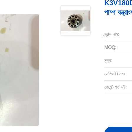
K3V180DT
পাম্প যন্ত্র
ব্র্যান্ড নাম:
MOQ:
মূল্য:
ডেলিভারি সময়:
পেমেন্ট শর্তাবলী: