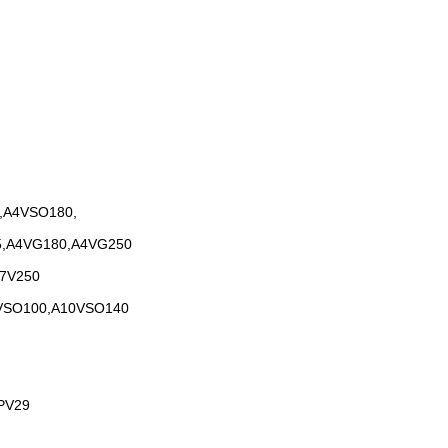
,A4VSO180,
5,A4VG180,A4VG250
A7V250
VSO100,A10VSO140
PV29