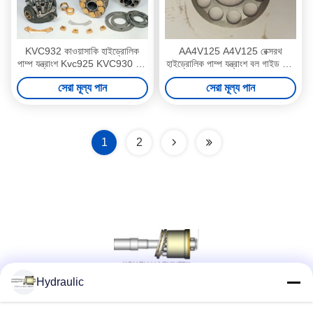
KVC932 কাওয়াসাকি হাইড্রোলিক
AA4V125 A4V125 রেক্সরথ
পাম্প যন্ত্রাংশ Kvc925 KVC930 উচ্চ
হাইড্রোলিক পাম্প যন্ত্রাংশ বল গাইড তেল
কর্মক্ষমতা ISO
সীল খাদ সীল অন্তর্ভুক্ত
সেরা মূল্য পান
সেরা মূল্য পান
1
2
Hydraulic
সোশ্যাল মিডিয়া