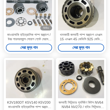
ভিডিও
কাওয়াসাকি হাইড্রোলিক পাম্প যন্ত্রাংশ /
খননকারী জলবাহী পাম্প যন্ত্রাংশ এনএক্স
উচ্চ পারফরম্যান্স সোয়াশ প্লেট মেরামত
15 এনএক্স 45 কেভিসি 925 কেভিসি
করা হচ্ছে
930 মাল্টি আকারের পাওয়া যায়
সেরা মূল্য পান
সেরা মূল্য পান
K3V180DT K5V140 K5V200
জলবাহী সিলিন্ডার পুনর্নির্মাণ কিটস NV64
কাওয়াসাকি হাইড্রোলিক পাম্প যন্ত্রাংশ
NV84 NV270 / হাইড সিলিন্ডার