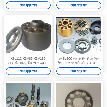
দীর্ঘ জীবন টেকসই
মেরামত কিটস
সেরা মূল্য পান
সেরা মূল্য পান
K3v112 K3V63 K3V180
কে 5v200 কাওয়াসাকি হাইড্রোলিক
কাওয়াসাকি হাইড্রোলিক পাম্প যন্ত্রাংশ /
পিস্টন পাম্প অংশগুলি লাইবারের কংক্রিট
খননকারী পাম্প যন্ত্রাংশ
মিক্সার গাড়ির জন্য
সেরা মূল্য পান
সেরা মূল্য পান