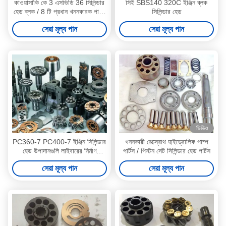
কাওয়াসাকি কে 3 এসভিডি 36 সিলিন্ডার
সিই SBS140 320C ইঞ্জিন ব্লক
হেড ব্লক / 8 টি প্রধান খননকারক পাম্প
সিলিন্ডার হেড
যন্ত্রাংশ কে 3 ভি সিরিজ
সেরা মূল্য পান
সেরা মূল্য পান
ভিডিও
PC360-7 PC400-7 ইঞ্জিন সিলিন্ডার
খননকারী রেক্স্রোথ হাইড্রোলিক পাম্প
হেড উপাদানগুলি লাইবারের নির্মাণ
পার্টস / পিস্টন সেট সিলিন্ডার হেড পার্টস
যন্ত্রপাতি জন্য
সেরা মূল্য পান
সেরা মূল্য পান