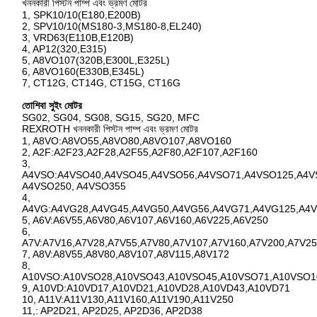
খননকারী পিস্টন পাম্প এবং ভ্রমণ মোটর
1, SPK10/10(E180,E200B)
2, SPV10/10(MS180-3,MS180-8,EL240)
3, VRD63(E110B,E120B)
4, AP12(320,E315)
5, A8VO107(320B,E300L,E325L)
6, A8VO160(E330B,E345L)
7, CT12G, CT14G, CT15G, CT16G
তোশিবা সুইং মোটর
SG02, SG04, SG08, SG15, SG20, MFC
REXROTH খননকারী পিস্টন পাম্প এবং ভ্রমণ মোটর
1, A8VO:A8VO55,A8VO80,A8VO107,A8VO160
2, A2F:A2F23,A2F28,A2F55,A2F80,A2F107,A2F160
3,
A4VSO:A4VSO40,A4VSO45,A4VSO56,A4VSO71,A4VSO125,A4V
A4VSO250, A4VSO355
4,
A4VG:A4VG28,A4VG45,A4VG50,A4VG56,A4VG71,A4VG125,A4
5, A6V:A6V55,A6V80,A6V107,A6V160,A6V225,A6V250
6,
A7V:A7V16,A7V28,A7V55,A7V80,A7V107,A7V160,A7V200,A7V2
7, A8V:A8V55,A8V80,A8V107,A8V115,A8V172
8,
A10VSO:A10VSO28,A10VSO43,A10VSO45,A10VSO71,A10VSO1
9, A10VD:A10VD17,A10VD21,A10VD28,A10VD43,A10VD71
10, A11V:A11V130,A11V160,A11V190,A11V250
11,: AP2D21, AP2D25, AP2D36, AP2D38