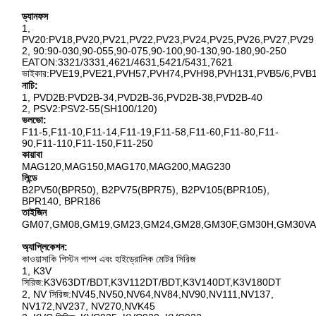
ড্যানফস
1,
PV20:PV18,PV20,PV21,PV22,PV23,PV24,PV25,PV26,PV27,PV29
2, 90:90-030,90-055,90-075,90-100,90-130,90-180,90-250
EATON:3321/3331,4621/4631,5421/5431,7621
ভাইকার:PVE19,PVE21,PVH57,PVH74,PVH98,PVH131,PVB5/6,PVB
নাচি:
1, PVD2B:PVD2B-34,PVD2B-36,PVD2B-38,PVD2B-40
2, PSV2:PSV2-55(SH100/120)
ভলভো:
F11-5,F11-10,F11-14,F11-19,F11-58,F11-60,F11-80,F11-
90,F11-110,F11-150,F11-250
কায়াবা
MAG120,MAG150,MAG170,MAG200,MAG230
লিন্ডে
B2PV50(BPR50), B2PV75(BPR75), B2PV105(BPR105),
BPR140, BPR186
তাইজিন
GM07,GM08,GM19,GM23,GM24,GM28,GM30F,GM30H,GM30VA
অ্যাপ্লিকেশন:
কাওয়াসাকি পিস্টন পাম্প এবং হাইড্রোলিক মোটর সিরিজ
1, K3V
সিরিজ:K3V63DT/BDT,K3V112DT/BDT,K3V140DT,K3V180DT
2, NV সিরিজ:NV45,NV50,NV64,NV84,NV90,NV111,NV137,
NV172,NV237, NV270,NVK45