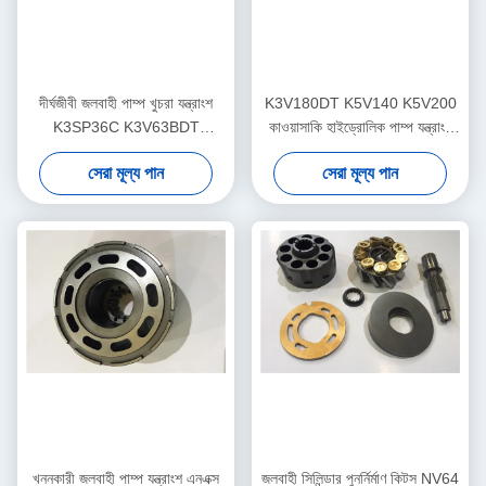
দীর্ঘজীবী জলবাহী পাম্প খুচরা যন্ত্রাংশ
K3V180DT K5V140 K5V200
K3SP36C K3V63BDT
কাওয়াসাকি হাইড্রোলিক পাম্প যন্ত্রাংশ
K3V140DT উচ্চ দক্ষতা
দীর্ঘ জীবন টেকসই
সেরা মূল্য পান
সেরা মূল্য পান
খননকারী জলবাহী পাম্প যন্ত্রাংশ এনএক্স
জলবাহী সিলিন্ডার পুনর্নির্মাণ কিটস NV64