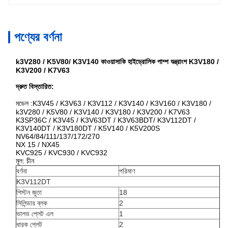
পণ্যের বর্ণনা
k3V280 / K5V80/ K3V140 কাওয়াসাকি হাইড্রোলিক পাম্প যন্ত্রাংশ K3V180 /
K3V200 / K7V63
দ্রুত বিস্তারিত:
মডেল :K3V45 / K3V63 / K3V112 / K3V140 / K3V160 / K3V180 /
k3V280 / K5V80 / K3V140 / K3V180 / K3V200 / K7V63
K3SP36C / K3V45 / K3V63DT / K3V63BDT/ K3V112DT /
K3V140DT / K3V180DT / K5V140 / K5V200S
NV64/84/111/137/172/270
NX 15 / NX45
KVC925 / KVC930 / KVC932
মূল: চীন
বর্ণনা
পরিমাণ
K3V112DT
পিস্টন জুতা
18
সিলিন্ডার ব্লক
2
ভালভ প্লেট এল
1
ধারক প্লেট
2