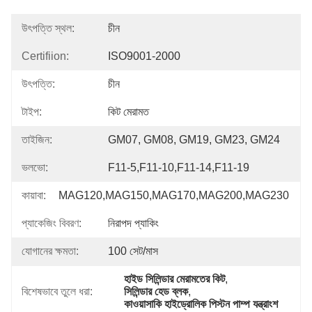
উৎপত্তি স্থল:
চীন
Certifiion:
ISO9001-2000
উৎপত্তি:
চীন
টাইপ:
কিট মেরামত
তাইজিন:
GM07, GM08, GM19, GM23, GM24
ভলভো:
F11-5,F11-10,F11-14,F11-19
কায়াবা:
MAG120,MAG150,MAG170,MAG200,MAG230
প্যাকেজিং বিবরণ:
নিরাপদ প্যাকিং
যোগানের ক্ষমতা:
100 সেট/মাস
হাইড সিলিন্ডার মেরামতের কিট
, 
বিশেষভাবে তুলে ধরা:
সিলিন্ডার হেড ব্লক
, 
কাওয়াসাকি হাইড্রোলিক পিস্টন পাম্প যন্ত্রাংশ