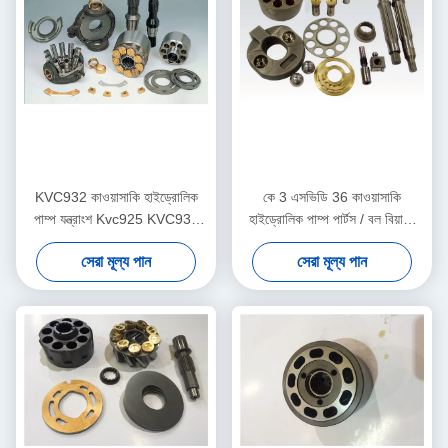
KVC932 কাওয়াসাকি হাইড্রোলিক
কে 3 এসভিডি 36 কাওয়াসাকি
পাম্প যন্ত্রাংশ Kvc925 KVC930
হাইড্রোলিক পাম্প পার্টস / বল বিয়ারিং
উচ্চ কর্মক্ষমতা ISO
স্প্রিং গাইড কে 3 ভি সিরিজ
সেরা মূল্য পান
সেরা মূল্য পান