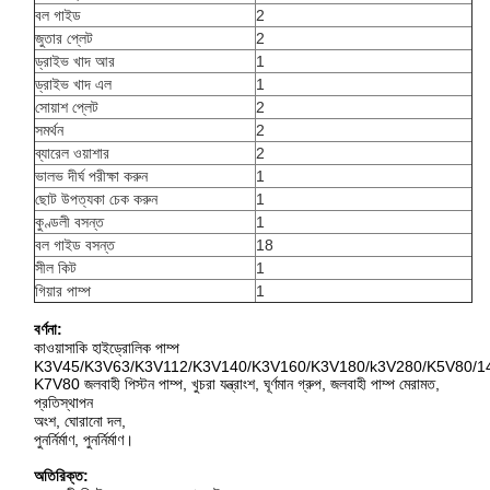
বল গাইড
2
জুতার প্লেট
2
ড্রাইভ খাদ আর
1
ড্রাইভ খাদ এল
1
সোয়াশ প্লেট
2
সমর্থন
2
ব্যারেল ওয়াশার
2
ভালভ দীর্ঘ পরীক্ষা করুন
1
ছোট উপত্যকা চেক করুন
1
কুণ্ডলী বসন্ত
1
বল গাইড বসন্ত
18
সীল কিট
1
গিয়ার পাম্প
1
বর্ণনা:
কাওয়াসাকি হাইড্রোলিক পাম্প
K3V45/K3V63/K3V112/K3V140/K3V160/K3V180/k3V280/K5V80/14
K7V80 জলবাহী পিস্টন পাম্প, খুচরা যন্ত্রাংশ, ঘূর্ণমান গ্রুপ, জলবাহী পাম্প মেরামত,
প্রতিস্থাপন
অংশ, ঘোরানো দল,
পুনর্নির্মাণ, পুনর্নির্মাণ।
অতিরিক্ত: