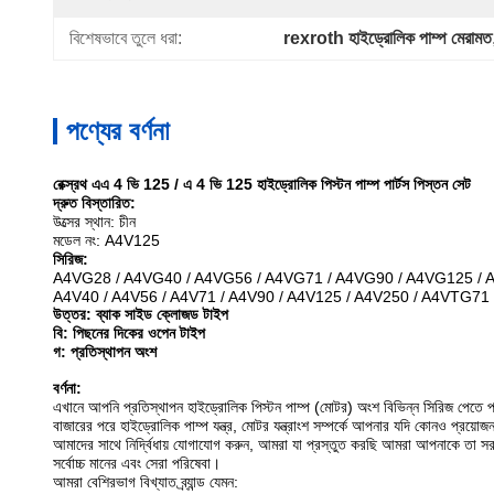
বিশেষভাবে তুলে ধরা:
rexroth হাইড্রোলিক পাম্প মেরামত
পণ্যের বর্ণনা
রেক্স্রথ এএ 4 ভি 125 / এ 4 ভি 125 হাইড্রোলিক পিস্টন পাম্প পার্টস পিস্তন সেট
দ্রুত বিস্তারিত:
উত্সের স্থান: চীন
মডেল নং: A4V125
সিরিজ:
A4VG28 / A4VG40 / A4VG56 / A4VG71 / A4VG90 / A4VG125 /
A4V40 / A4V56 / A4V71 / A4V90 / A4V125 / A4V250 / A4VTG71
উত্তর: ব্যাক সাইড ক্লোজড টাইপ
বি: পিছনের দিকের ওপেন টাইপ
গ: প্রতিস্থাপন অংশ
বর্ণনা:
এখানে আপনি প্রতিস্থাপন হাইড্রোলিক পিস্টন পাম্প (মোটর) অংশ বিভিন্ন সিরিজ পেতে প
বাজারের পরে হাইড্রোলিক পাম্প যন্ত্র, মোটর যন্ত্রাংশ সম্পর্কে আপনার যদি কোনও প্রয়োজ
আমাদের সাথে নির্দ্বিধায় যোগাযোগ করুন, আমরা যা প্রস্তুত করছি আমরা আপনাকে তা স
সর্বোচ্চ মানের এবং সেরা পরিষেবা।
আমরা বেশিরভাগ বিখ্যাত ব্র্যান্ড যেমন: