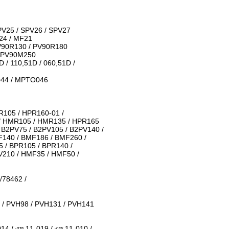
PV25 / SPV26 / SPV27
24 / MF21
V90R130 / PV90R180
/ PV90M250
D / 110,51D / 060,51D /
044 / MPTO046
R105 / HPR160-01 /
 / HMR105 / HMR135 / HPR165
/ B2PV75 / B2PV105 / B2PV140 /
F140 / BMF186 / BMF260 /
 / BPR105 / BPR140 /
V210 / HMF35 / HMF50 /
/78462 /
 / PVH98 / PVH131 / PVH141
014 / এফ 11-019 / এফ 11-010 /