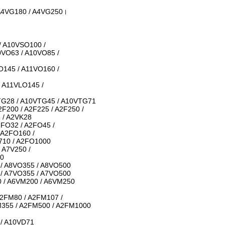
 A4VG180 / A4VG250।
/ A10VSO100 /
0VO63 / A10VO85 /
O145 / A11VO160 /
 A11VLO145 /
TG28 / A10VTG45 / A10VTG71
2F200 / A2F225 / A2F250 /
2 / A2VK28
2FO32 / A2FO45 /
 A2FO160 /
710 / A2FO1000
 A7V250 /
60
 / A8VO355 / A8VO500
 / A7VO355 / A7VO500
0 / A6VM200 / A6VM250
A2FM80 / A2FM107 /
M355 / A2FM500 / A2FM1000
 / A10VD71