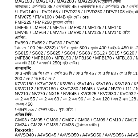
MAG150 / MAG170 / MAG200 / MAG230VP ট্র্যাভেল মোটর
লাইবারের
:
এলপিভিডি 35 / এলপিভিডি 45 / এলপিভিডি 64 / এলপিভিডি 75 / এলপি
/ LPVD140 / LPVD165 / LPVD225 / LPVD250 / DPVP108 হাইড্রোলি
FMV075 / FMV100 / 944B সুইং মোটর ors
FMF225 / FMF250 ট্র্যাভেল মোটর।
LMF45 / LMF64 / LMF75 / LMF90 / LMF125 / LMF140
LMV45 / LMV64 / LMV75 / LMV90 / LMV125 / LMV140 মোটর
তোশিবা:
PVB90 / PVB92 / PVC80 / PVC90
ট্যাডানো 100 (পাভা8282) / শিবৌরা লুকাস 500 / লুসাস 400 / এইচডি 450 ভি -2
SG015 / SG02 / SG025 / SG04 / SG08 / SG12 / SG15 / SG20 
(MFB80 / MFB100 / MFB150 / MFB160 / MFB170 / MFB180 / 
এমএফবি 210 / এমএফবি 250) সুইং মোটর।
কাওয়াসাকি:
কে 3 এসপি 36 সি / কে 7 এসপি 36 সি / কে 3 ভি 45 / কে 3 ভি 63 / কে 3 ভি 
200 / কে 7 ভি 63 / কে 7
K7VG180 / K7VG265 / K5V80 / K5V140 / K5V160 / K5V180 / K
K3VG112 / K3VG180 / K3VG280 / NV45 / NV64 / NV70 / 111 / 
NV210 / NV270 / NX15 / NVK45 / KVC925 / KVC930 / KVC932 প্রধ
এম 2 এক্স 55 / এম 2 এক্স 63 / এম 2 এক্স 96 / এম 2 এক্স 120 / এম 2 এক্স 128
এমএক্স 450
/ এমএক্স ৫৩০ / এমএক্স 00০০ সুইং মোটর।
তেজিন সিকি:
GM03 / GM05 / GM06 / GM07 / GM08 / GM09 / GM10 / GM17 
GM24 / GM28 / GM35 / GM38 / ট্র্যাভেল মোটর।
Rexroth:
A4VSO40 / A4VSO45 / A4VSO50 / A4VSO50 / A4VSO56 / A4VS