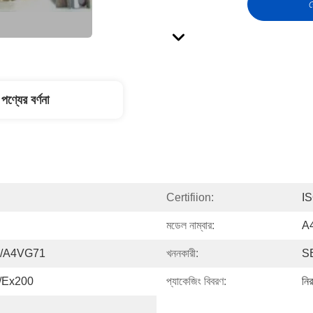
স
পণ্যের বর্ণনা
Certifiion:
I
মডেল নাম্বার:
A
/A4VG71
খননকারী:
S
/Ex200
প্যাকেজিং বিবরণ:
নির