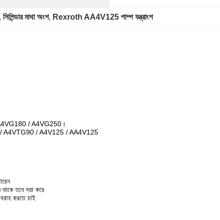
, 
সিলিন্ডার মাথা অংশ
, 
Rexroth AA4V125 পাম্প যন্ত্রাংশ
 A4VG180 / A4VG250।
 / A4VTG90 / A4V125 / AA4V125
ারেন
ন থাকে তবে দয়া করে
রবরাহ করতে চাই