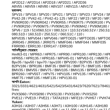
AP2D12 / AP2D14 / AP2D18 / AP2D21 / AP2D36
A8V55 / A8V59 / A8V80 / A8V107 / A8V115 / A8V172
ড্যানফস:
SPV15 / SPV18 / SPV20 / SPV21 / SPV22 / SPV23 / SPV24 / S
PV42-28 / PV42-41 / PV42-41-125 / MF22 / MF23 / MF20 / MF
PV90R030 / PV90R042 / PV90R55 / PV90R75 / PV90R100 / P
/ PV90R250 / PV90M75 / PV90M130 / PV90M42 / PV90M180 
SPV6 / 119 / 51V060,51V / 080,51V / 110,51V160,51V / 250,51
080,51D / 160,51D / 250,51C / 060,51C / 110।
MPV035 / MPV044 / MPV046 / MPTO025 / MPTO035 / MPTO
JRR045 / JRR065 / JRR075 / MMF046 / MMF044 / MMF035
FRR090 / ERR130 / ERR147 / ERR100
শর্তাবলীবুঝতে পেরেছেন:
Hmf63-01 / MPR63 / HPR75 / HPR90 / HPR100 / HPR130 / HP
HPR55 / HPR135 / HPR165 / MPV45-01 / MPV63-01 / HMR75
Bpv35 / bpv50 / bpv70 / bpv100 / BPV200 / B2PV35 / B2PV50 
B2PV186 / BPR186 / BMF35 / BMF55 / BMF75 / BMF105 / BM
BMV35 / BMV55 / BMV75 / BMV105 / BMV135 / BPR55 / BPR75
BPR260 / HPV55T / HPV75 / HPV105 / HPV135 / HPV165 / HP
HMF75 / HMF105 / HMF135 / HPV130-01
আপনি Eaton:
3321/3331/4621/4631/5421/5423/5431/6423/7620/7621/78461
ভিকার:
PVXS060 / PVXS090 / PVXS130 / PVXS180 / PVXS250
PVE12 / PVE19 / PVE21 / TATA1919 / MFE19 / PVH57 / PVH74
Yuken:
A3H16 / A3H37 / A3H56 / A3H71 / A3H100 / A3H145 / A3H180
প্যাকার028 / পিভি032: এফ 11-005 / এফ 11-006 / এফ 11-012 / এফ 11-