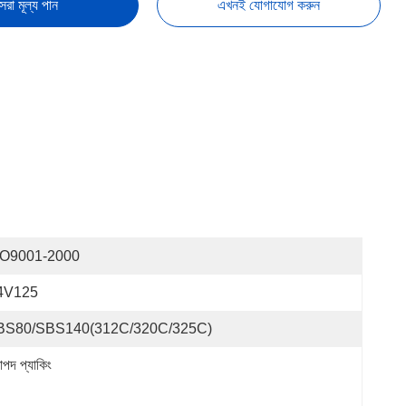
েরা মূল্য পান
এখনই যোগাযোগ করুন
SO9001-2000
4V125
BS80/SBS140(312C/320C/325C)
াপদ প্যাকিং