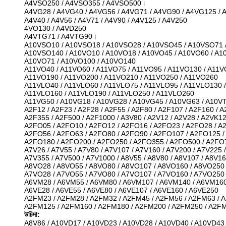
A4VSO250 / A4VSO355 / A4VSO500।
A4VG28 / A4VG40 / A4VG56 / A4VG71 / A4VG90 / A4VG125 /
A4V40 / A4V56 / A4V71 / A4V90 / A4V125 / A4V250
4VO130 / A4VD250
A4VTG71 / A4VTG90।
A10VSO10 / A10VSO18 / A10VSO28 / A10VSO45 / A10VSO71 
A10VSO140 / A10VO10 / A10VO18 / A10VO45 / A10VO60 / A1
A10VO71 / A10VO100 / A10VO140
A11VO40 / A11VO60 / A11VO75 / A11VO95 / A11VO130 / A11V
A11VO190 / A11VO200 / A11VO210 / A11VO250 / A11VO260
A11VLO40 / A11VLO60 / A11VLO75 / A11VLO95 / A11VLO130 /
A11VLO160 / A11VLO190 / A11VLO250 / A11VLO260
A11VG50 / A10VG18 / A10VG28 / A10VG45 / A10VG63 / A10V
A2F12 / A2F23 / A2F28 / A2F55 / A2F80 / A2F107 / A2F160 / A
A2F355 / A2F500 / A2F1000 / A3V80 / A2V12 / A2V28 / A2VK1
A2FO05 / A2FO10 / A2FO12 / A2FO16 / A2FO23 / A2FO28 / A
A2FO56 / A2FO63 / A2FO80 / A2FO90 / A2FO107 / A2FO125 /
A2FO180 / A2FO200 / A2FO250 / A2FO355 / A2FO500 / A2FO
A7V26 / A7V55 / A7V80 / A7V107 / A7V160 / A7V200 / A7V225 /
A7V355 / A7V500 / A7V1000 / A8V55 / A8V80 / A8V107 / A8V1
A8VO28 / A8VO55 / A8VO80 / A8VO107 / A8VO160 / A8VO250
A7VO28 / A7VO55 / A7VO80 / A7VO107 / A7VO160 / A7VO250
A6VM28 / A6VM55 / A6VM80 / A6VM107 / A6VM140 / A6VM16
A6VE28 / A6VE55 / A6VE80 / A6VE107 / A6VE160 / A6VE250
A2FM23 / A2FM28 / A2FM32 / A2FM45 / A2FM56 / A2FM63 / 
A2FM125 / A2FM160 / A2FM180 / A2FM200 / A2FM250 / A2F
উচিদা:
A8V86 / A10VD17 / A10VD23 / A10VD28 / A10VD40 / A10VD43