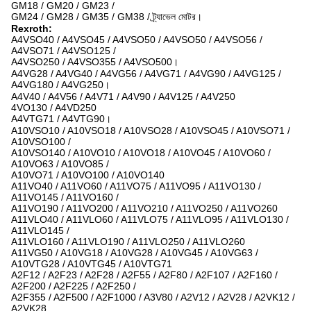
GM18 / GM20 / GM23 /
GM24 / GM28 / GM35 / GM38 / ট্র্যাভেল মোটর।
Rexroth:
A4VSO40 / A4VSO45 / A4VSO50 / A4VSO50 / A4VSO56 /
A4VSO71 / A4VSO125 /
A4VSO250 / A4VSO355 / A4VSO500।
A4VG28 / A4VG40 / A4VG56 / A4VG71 / A4VG90 / A4VG125 /
A4VG180 / A4VG250।
A4V40 / A4V56 / A4V71 / A4V90 / A4V125 / A4V250
4VO130 / A4VD250
A4VTG71 / A4VTG90।
A10VSO10 / A10VSO18 / A10VSO28 / A10VSO45 / A10VSO71 /
A10VSO100 /
A10VSO140 / A10VO10 / A10VO18 / A10VO45 / A10VO60 /
A10VO63 / A10VO85 /
A10VO71 / A10VO100 / A10VO140
A11VO40 / A11VO60 / A11VO75 / A11VO95 / A11VO130 /
A11VO145 / A11VO160 /
A11VO190 / A11VO200 / A11VO210 / A11VO250 / A11VO260
A11VLO40 / A11VLO60 / A11VLO75 / A11VLO95 / A11VLO130 /
A11VLO145 /
A11VLO160 / A11VLO190 / A11VLO250 / A11VLO260
A11VG50 / A10VG18 / A10VG28 / A10VG45 / A10VG63 /
A10VTG28 / A10VTG45 / A10VTG71
A2F12 / A2F23 / A2F28 / A2F55 / A2F80 / A2F107 / A2F160 /
A2F200 / A2F225 / A2F250 /
A2F355 / A2F500 / A2F1000 / A3V80 / A2V12 / A2V28 / A2VK12 /
A2VK28