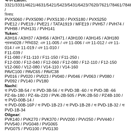
আপনি Eaton:
3321/3331/4621/4631/5421/5423/5431/6423/7620/7621/78461/784
/
ভিকার:
PVXS060 / PVXS090 / PVXS130 / PVXS180 / PVXS250
PVE12 / PVE19 / PVE21 / TATA1919 / MFE19 / PVH57 / PVH74 /
PVH98 / PVH131 / PVH141
Yuken:
A3H16 / A3H37 / A3H56 / A3H71 / A3H100 / A3H145 / A3H180
প্যাকার028 / পিভি032: এফ 11-005 / এফ 11-006 / এফ 11-012 / এফ 11-
014 / এফ 11-019 / এফ 11-010 /
F11-039 /
F11-080 / F11-110 / F11-150 / F11-250।
F12-030 / F12-040 / F12-060 / F12-080 / F12-110 / F12-150
V12-060 / V12-080 / V14-110 / V14-160
PAVC100 / PAVC65 / PAVC38
PV016 / PV020 / PV023 / PV040 / PV046 / PV063 / PV080 /
PV092 / PV140 / PV180
Nachi:
যা PVD-3B-54 / যা PVD-3B-56 / যা PVD-3B -60 / যা PVD-3B -66
PZ-6b-180 / PZ-6b-220 / PVK-2B-505 / PVK-2B-50 / PZ4B-100 /
যা PVD-00B-14 /
যা PVD-00B-16P / যা PVD-1B-23 / যা PVD-1B-28 / যা PVD-1B-32 / যা
PVD-1B-34
Oilgear:
PVK140 / PVK270 / PVK370 / PVV200 / PVV250 / PVV440 /
PVV540 / PVG048 / PVG065
PVG075 / PVG100 / PVG130