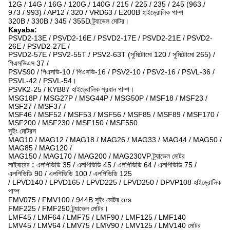
12G / 14G / 16G / 120G / 140G / 215 / 225 / 235 / 245 (963 /
973 / 993) / AP12 / 320 / VRD63 / E200B হাইড্রোলিক পাম্প
320B / 330B / 345 / 355D ট্র্যাভেল মোটর।
Kayaba:
PSVD2-13E / PSVD2-16E / PSVD2-17E / PSVD2-21E / PSVD2-
26E / PSVD2-27E /
PSVD2-57E / PSV2-55T / PSV2-63T (সুমিটোমো 120 / সুমিটোমো 265) /
পিএসভিএস 37 /
PSVS90 / পিএসভি-10 / পিএসভি-16 / PSV2-10 / PSV2-16 / PSVL-36 /
PSVL-42 / PSVL-54।
PSVK2-25 / KYB87 হাইড্রোলিক প্রধান পাম্প।
MSG18P / MSG27P / MSG44P / MSG50P / MSF18 / MSF23 /
MSF27 / MSF37 /
MSF46 / MSF52 / MSF53 / MSF56 / MSF85 / MSF89 / MSF170 /
MSF200 / MSF230 / MSF150 / MSF550
সুইং মোটরস
MAG10 / MAG12 / MAG18 / MAG26 / MAG33 / MAG44 / MAG50 /
MAG85 / MAG120 /
MAG150 / MAG170 / MAG200 / MAG230VP ট্র্যাভেল মোটর
লাইবারের
:
এলপিভিডি 35 / এলপিভিডি 45 / এলপিভিডি 64 / এলপিভিডি 75 /
এলপিভিডি 90 / এলপিভিডি 100 / এলপিভিডি 125
/ LPVD140 / LPVD165 / LPVD225 / LPVD250 / DPVP108 হাইড্রোলিক
পাম্প
FMV075 / FMV100 / 944B সুইং মোটর ors
FMF225 / FMF250 ট্র্যাভেল মোটর।
LMF45 / LMF64 / LMF75 / LMF90 / LMF125 / LMF140
LMV45 / LMV64 / LMV75 / LMV90 / LMV125 / LMV140 মোটর