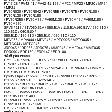
PV42-28 / PV42-41 / PV42-41-125 / MF22 / MF23 / MF20 / MF24
/ MF21
PV90R030 / PV90R042 / PV90R55 / PV90R75 / PV90R100 /
PV90R130 / PV90R180
/ PV90R250 / PV90M75 / PV90M130 / PV90M42 / PV90M180 /
PV90M250
SPV6 / 119 / 51V060,51V / 080,51V / 110,51V160,51V / 250,51D /
110,51D / 060,51D /
080,51D / 160,51D / 250,51C / 060,51C / 110।
MPV035 / MPV044 / MPV046 / MPTO025 / MPTO035 /
MPTO044 / MPTO046
JRR045 / JRR065 / JRR075 / MMF046 / MMF044 / MMF035
FRR090 / ERR130 / ERR147 / ERR100
শর্তাবলীবুঝতে পেরেছেন:
Hmf63-01 / MPR63 / HPR75 / HPR90 / HPR100 / HPR130 /
HPR105 / HPR160-01 /
HPR55 / HPR135 / HPR165 / MPV45-01 / MPV63-01 / HMR75 /
HMR105 / HMR135 / HPR165
Bpv35 / bpv50 / bpv70 / bpv100 / BPV200 / B2PV35 / B2PV50 /
B2PV75 / B2PV105 / B2PV140 /
B2PV186 / BPR186 / BMF35 / BMF55 / BMF75 / BMF105 /
BMF140 / BMF186 / BMF260 /
BMV35 / BMV55 / BMV75 / BMV105 / BMV135 / BPR55 / BPR75 /
BPR105 / BPR140 /
BPR260 / HPV55T / HPV75 / HPV105 / HPV135 / HPV165 /
HPV210 / HMF35 / HMF50 /
HMF75 / HMF105 / HMF135 / HPV130-01