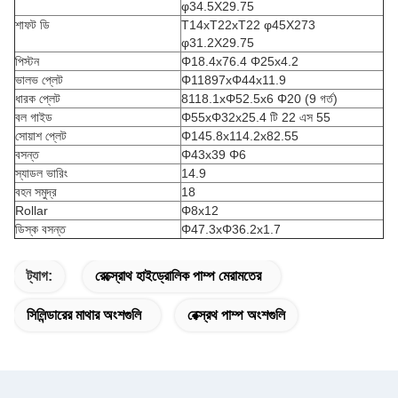
φ34.5X29.75
শাফট ডি
T14xT22xT22 φ45X273
φ31.2X29.75
পিস্টন
Φ18.4x76.4 Φ25x4.2
ভালভ প্লেট
Φ11897xΦ44x11.9
ধারক প্লেট
8118.1xΦ52.5x6 Φ20 (9 গর্ত)
বল গাইড
Φ55xΦ32x25.4 টি 22 এস 55
সোয়াশ প্লেট
Φ145.8x114.2x82.55
বসন্ত
Φ43x39 Φ6
স্যাডল ভারিং
14.9
বহন সমুদ্র
18
Rollar
Φ8x12
ডিস্ক বসন্ত
Φ47.3xΦ36.2x1.7
ট্যাগ:
রেক্স্রোথ হাইড্রোলিক পাম্প মেরামতের
সিলিন্ডারের মাথার অংশগুলি
রেক্স্রথ পাম্প অংশগুলি