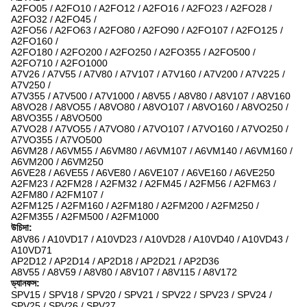
A2FO05 / A2FO10 / A2FO12 / A2FO16 / A2FO23 / A2FO28 /
A2FO32 / A2FO45 /
A2FO56 / A2FO63 / A2FO80 / A2FO90 / A2FO107 / A2FO125 /
A2FO160 /
A2FO180 / A2FO200 / A2FO250 / A2FO355 / A2FO500 /
A2FO710 / A2FO1000
A7V26 / A7V55 / A7V80 / A7V107 / A7V160 / A7V200 / A7V225 /
A7V250 /
A7V355 / A7V500 / A7V1000 / A8V55 / A8V80 / A8V107 / A8V160
A8VO28 / A8VO55 / A8VO80 / A8VO107 / A8VO160 / A8VO250 /
A8VO355 / A8VO500
A7VO28 / A7VO55 / A7VO80 / A7VO107 / A7VO160 / A7VO250 /
A7VO355 / A7VO500
A6VM28 / A6VM55 / A6VM80 / A6VM107 / A6VM140 / A6VM160 /
A6VM200 / A6VM250
A6VE28 / A6VE55 / A6VE80 / A6VE107 / A6VE160 / A6VE250
A2FM23 / A2FM28 / A2FM32 / A2FM45 / A2FM56 / A2FM63 /
A2FM80 / A2FM107 /
A2FM125 / A2FM160 / A2FM180 / A2FM200 / A2FM250 /
A2FM355 / A2FM500 / A2FM1000
উচিদা:
A8V86 / A10VD17 / A10VD23 / A10VD28 / A10VD40 / A10VD43 /
A10VD71
AP2D12 / AP2D14 / AP2D18 / AP2D21 / AP2D36
A8V55 / A8V59 / A8V80 / A8V107 / A8V115 / A8V172
ড্যানফস:
SPV15 / SPV18 / SPV20 / SPV21 / SPV22 / SPV23 / SPV24 /
SPV25 / SPV26 / SPV27