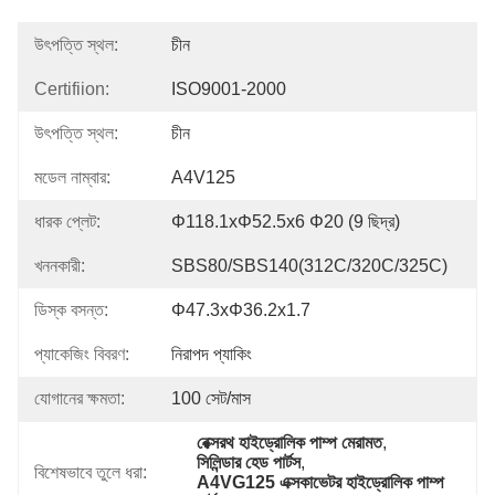
উৎপত্তি স্থল:
চীন
Certifiion:
ISO9001-2000
উৎপত্তি স্থল:
চীন
মডেল নাম্বার:
A4V125
ধারক প্লেট:
Φ118.1xΦ52.5x6 Φ20 (9 ছিদ্র)
খননকারী:
SBS80/SBS140(312C/320C/325C)
ডিস্ক বসন্ত:
Φ47.3xΦ36.2x1.7
প্যাকেজিং বিবরণ:
নিরাপদ প্যাকিং
যোগানের ক্ষমতা:
100 সেট/মাস
রেক্সরথ হাইড্রোলিক পাম্প মেরামত
, 
সিলিন্ডার হেড পার্টস
, 
বিশেষভাবে তুলে ধরা:
A4VG125 এক্সকাভেটর হাইড্রোলিক পাম্প 