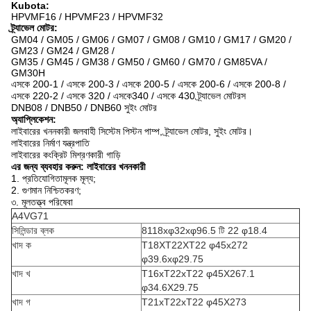
Kubota:
HPVMF16 / HPVMF23 / HPVMF32
ট্র্যাভেল মোটর:
GM04 / GM05 / GM06 / GM07 / GM08 / GM10 / GM17 / GM20 /
GM23 / GM24 / GM28 /
GM35 / GM45 / GM38 / GM50 / GM60 / GM70 / GM85VA /
GM30H
এসকে 200-1 / এসকে 200-3 / এসকে 200-5 / এসকে 200-6 / এসকে 200-8 /
এসকে 220-2 / এসকে 320 / এসকে340 / এসকে 430 ট্র্যাভেল মোটরস
DNB08 / DNB50 / DNB60 সুইং মোটর
অ্যাপ্লিকেশন:
লাইবারের খননকারী জলবাহী সিস্টেম পিস্টন পাম্প, ট্র্যাভেল মোটর, সুইং মোটর।
লাইবারের নির্মাণ যন্ত্রপাতি
লাইবারের কংক্রিট মিশ্রণকারী গাড়ি
এর জন্য ব্যবহার করুন: লাইবারের খননকারী
1. প্রতিযোগিতামূলক মূল্য;
2. গুণমান নিশ্চিতকরণ;
৩. মূলতত্ত্ব পরিষেবা
A4VG71
সিলিন্ডার ব্লক
8118xφ32xφ96.5 টি 22 φ18.4
খাদ ক
T18XT22XT22 φ45x272
φ39.6xφ29.75
খাদ খ
T16xT22xT22 φ45X267.1
φ34.6X29.75
খাদ গ
T21xT22xT22 φ45X273