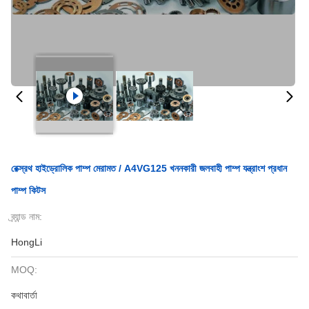
রেক্স্রথ হাইড্রোলিক পাম্প মেরামত / A4VG125 খননকারী জলবাহী পাম্প যন্ত্রাংশ প্রধান
পাম্প কিটস
ব্র্যান্ড নাম:
HongLi
MOQ:
কথাবার্তা