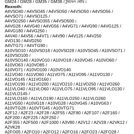
GM24 / GM28 / GM35 / GM38 / ট্র্যাভেল মোটর।
Rexroth:
A4VSO40 / A4VSO45 / A4VSO50 / A4VSO50 / A4VSO56 /
A4VSO71 / A4VSO125 /
A4VSO250 / A4VSO355 / A4VSO500।
A4VG28 / A4VG40 / A4VG56 / A4VG71 / A4VG90 / A4VG125 /
A4VG180 / A4VG250।
A4V40 / A4V56 / A4V71 / A4V90 / A4V125 / A4V250
4VO130 / A4VD250
A4VTG71 / A4VTG90।
A10VSO10 / A10VSO18 / A10VSO28 / A10VSO45 / A10VSO71 /
A10VSO100 /
A10VSO140 / A10VO10 / A10VO18 / A10VO45 / A10VO60 /
A10VO63 / A10VO85 /
A10VO71 / A10VO100 / A10VO140
A11VO40 / A11VO60 / A11VO75 / A11VO95 / A11VO130 /
A11VO145 / A11VO160 /
A11VO190 / A11VO200 / A11VO210 / A11VO250 / A11VO260
A11VLO40 / A11VLO60 / A11VLO75 / A11VLO95 / A11VLO130 /
A11VLO145 /
A11VLO160 / A11VLO190 / A11VLO250 / A11VLO260
A11VG50 / A10VG18 / A10VG28 / A10VG45 / A10VG63 /
A10VTG28 / A10VTG45 / A10VTG71
A2F12 / A2F23 / A2F28 / A2F55 / A2F80 / A2F107 / A2F160 /
A2F200 / A2F225 / A2F250 /
A2F355 / A2F500 / A2F1000 / A3V80 / A2V12 / A2V28 / A2VK12 /
A2VK28
A2FO05 / A2FO10 / A2FO12 / A2FO16 / A2FO23 / A2FO28 /