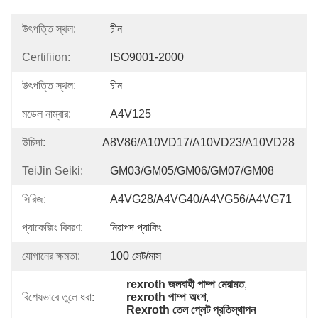
উৎপত্তি স্থল:
চীন
Certifiion:
ISO9001-2000
উৎপত্তি স্থল:
চীন
মডেল নাম্বার:
A4V125
উচিদা:
A8V86/A10VD17/A10VD23/A10VD28
TeiJin Seiki:
GM03/GM05/GM06/GM07/GM08
সিরিজ:
A4VG28/A4VG40/A4VG56/A4VG71
প্যাকেজিং বিবরণ:
নিরাপদ প্যাকিং
যোগানের ক্ষমতা:
100 সেট/মাস
rexroth জলবাহী পাম্প মেরামত
, 
বিশেষভাবে তুলে ধরা:
rexroth পাম্প অংশ
, 
Rexroth তেল প্লেট প্রতিস্থাপন