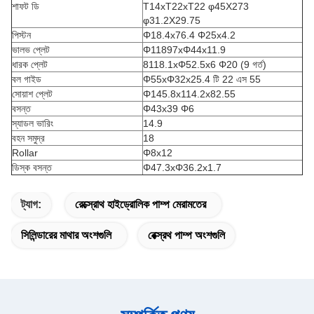
শাফট ডি
T14xT22xT22 φ45X273
φ31.2X29.75
পিস্টন
Φ18.4x76.4 Φ25x4.2
ভালভ প্লেট
Φ11897xΦ44x11.9
ধারক প্লেট
8118.1xΦ52.5x6 Φ20 (9 গর্ত)
বল গাইড
Φ55xΦ32x25.4 টি 22 এস 55
সোয়াশ প্লেট
Φ145.8x114.2x82.55
বসন্ত
Φ43x39 Φ6
স্যাডল ভারিং
14.9
বহন সমুদ্র
18
Rollar
Φ8x12
ডিস্ক বসন্ত
Φ47.3xΦ36.2x1.7
ট্যাগ:
রেক্স্রোথ হাইড্রোলিক পাম্প মেরামতের
সিলিন্ডারের মাথার অংশগুলি
রেক্স্রথ পাম্প অংশগুলি