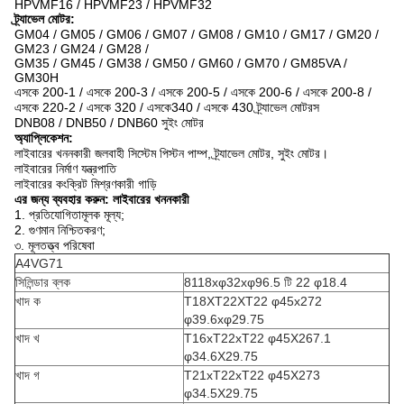
HPVMF16 / HPVMF23 / HPVMF32
ট্র্যাভেল মোটর:
GM04 / GM05 / GM06 / GM07 / GM08 / GM10 / GM17 / GM20 /
GM23 / GM24 / GM28 /
GM35 / GM45 / GM38 / GM50 / GM60 / GM70 / GM85VA /
GM30H
এসকে 200-1 / এসকে 200-3 / এসকে 200-5 / এসকে 200-6 / এসকে 200-8 /
এসকে 220-2 / এসকে 320 / এসকে340 / এসকে 430 ট্র্যাভেল মোটরস
DNB08 / DNB50 / DNB60 সুইং মোটর
অ্যাপ্লিকেশন:
লাইবারের খননকারী জলবাহী সিস্টেম পিস্টন পাম্প, ট্র্যাভেল মোটর, সুইং মোটর।
লাইবারের নির্মাণ যন্ত্রপাতি
লাইবারের কংক্রিট মিশ্রণকারী গাড়ি
এর জন্য ব্যবহার করুন: লাইবারের খননকারী
1. প্রতিযোগিতামূলক মূল্য;
2. গুণমান নিশ্চিতকরণ;
৩. মূলতত্ত্ব পরিষেবা
A4VG71
সিলিন্ডার ব্লক
8118xφ32xφ96.5 টি 22 φ18.4
খাদ ক
T18XT22XT22 φ45x272
φ39.6xφ29.75
খাদ খ
T16xT22xT22 φ45X267.1
φ34.6X29.75
খাদ গ
T21xT22xT22 φ45X273
φ34.5X29.75