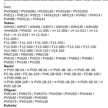
/
ভিকার:
PVXS060 / PVXS090 / PVXS130 / PVXS180 / PVXS250
PVE12 / PVE19 / PVE21 / TATA1919 / MFE19 / PVH57 / PVH74 /
PVH98 / PVH131 / PVH141
Yuken:
A3H16 / A3H37 / A3H56 / A3H71 / A3H100 / A3H145 / A3H180
প্যাকার028 / পিভি032: এফ 11-005 / এফ 11-006 / এফ 11-012 / এফ 11-
014 / এফ 11-019 / এফ 11-010 /
F11-039 /
F11-080 / F11-110 / F11-150 / F11-250।
F12-030 / F12-040 / F12-060 / F12-080 / F12-110 / F12-150
V12-060 / V12-080 / V14-110 / V14-160
PAVC100 / PAVC65 / PAVC38
PV016 / PV020 / PV023 / PV040 / PV046 / PV063 / PV080 /
PV092 / PV140 / PV180
Nachi:
যা PVD-3B-54 / যা PVD-3B-56 / যা PVD-3B -60 / যা PVD-3B -66
PZ-6b-180 / PZ-6b-220 / PVK-2B-505 / PVK-2B-50 / PZ4B-100 /
যা PVD-00B-14 /
যা PVD-00B-16P / যা PVD-1B-23 / যা PVD-1B-28 / যা PVD-1B-32 / যা
PVD-1B-34
Oilgear:
PVK140 / PVK270 / PVK370 / PVV200 / PVV250 / PVV440 /
PVV540 / PVG048 / PVG065
PVG075 / PVG100 / PVG130
Kubota: