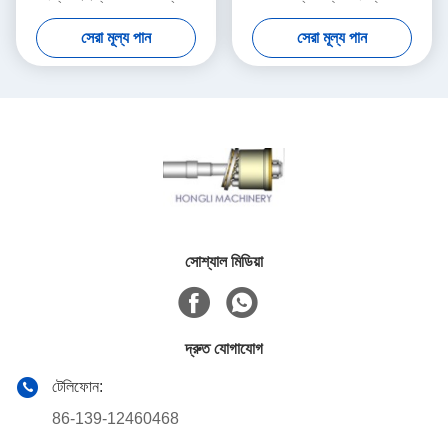
পুনর্নির্মাণ
মেরামত আইএসও
সেরা মূল্য পান
সেরা মূল্য পান
সোশ্যাল মিডিয়া
দ্রুত যোগাযোগ
টেলিফোন:
86-139-12460468