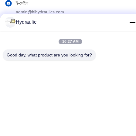
ই-মেইল
admin@hlhydraulics.com
Hydraulic
ঠিকানা:
ফুড়ং ইন্ডাস্ট্রিয়াল পার্ক, জিশান জেলা, উক্সি সিটি
10:27 AM
গোপনীয়তা নীতি
|
সাইটম্যাপ
Good day, what product are you looking for?
চীন ভাল মানের জলবাহী পাম্প যন্ত্রাংশ সরবরাহকারী. কপিরাইট © 2019-2026 HongLi
Hydraulic Pump Co.,LtD . সমস্ত অধিকার সংরক্ষিত.