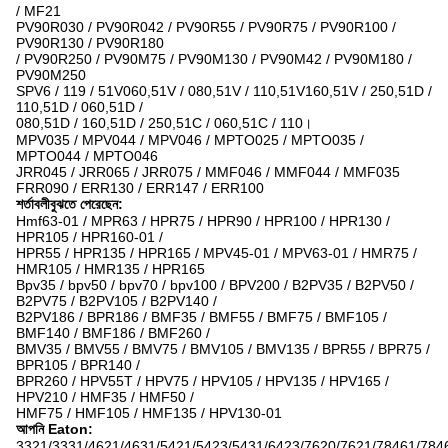
/ MF21
PV90R030 / PV90R042 / PV90R55 / PV90R75 / PV90R100 /
PV90R130 / PV90R180
/ PV90R250 / PV90M75 / PV90M130 / PV90M42 / PV90M180 /
PV90M250
SPV6 / 119 / 51V060,51V / 080,51V / 110,51V160,51V / 250,51D /
110,51D / 060,51D /
080,51D / 160,51D / 250,51C / 060,51C / 110।
MPV035 / MPV044 / MPV046 / MPTO025 / MPTO035 /
MPTO044 / MPTO046
JRR045 / JRR065 / JRR075 / MMF046 / MMF044 / MMF035
FRR090 / ERR130 / ERR147 / ERR100
শর্তাবলীবুঝতে পেরেছেন:
Hmf63-01 / MPR63 / HPR75 / HPR90 / HPR100 / HPR130 /
HPR105 / HPR160-01 /
HPR55 / HPR135 / HPR165 / MPV45-01 / MPV63-01 / HMR75 /
HMR105 / HMR135 / HPR165
Bpv35 / bpv50 / bpv70 / bpv100 / BPV200 / B2PV35 / B2PV50 /
B2PV75 / B2PV105 / B2PV140 /
B2PV186 / BPR186 / BMF35 / BMF55 / BMF75 / BMF105 /
BMF140 / BMF186 / BMF260 /
BMV35 / BMV55 / BMV75 / BMV105 / BMV135 / BPR55 / BPR75 /
BPR105 / BPR140 /
BPR260 / HPV55T / HPV75 / HPV105 / HPV135 / HPV165 /
HPV210 / HMF35 / HMF50 /
HMF75 / HMF105 / HMF135 / HPV130-01
আপনি Eaton:
3321/3331/4621/4631/5421/5423/5431/6423/7620/7621/78461/784