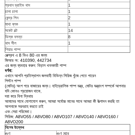
প্রধান ড্রাইভ খাদ
1
চালা চালা
1
কেন্দ্র পিন
2
মাথা ব্লক
1
সকেট বল্ট
14
ডিস্ক বসন্ত
8
খাদ সীল
1
গিয়ার পাম্প
রেক্স্রথ এ 8 ভিও 80 এর জন্য
জিআর নং: 410390, 442734
এর জন্য ব্যবহার করুন: বিড়াল খননকারী পাম্প
বর্ণনা:
এখানে আপনি প্রতিস্থাপন জলবাহী বিভিন্ন সিরিজ খুঁজে পেতে পারেন
পিস্টন পাম্প
(মোটর) অংশ পরে বাজারের জন্য।
হাইড্রোলিক পাম্প যন্ত্র, মোটর যন্ত্রাংশ সম্পর্কে আপনার
যদি কোনও প্রয়োজন থাকে,
দয়া করে বিনা দ্বিধায়
আমাদের সাথে যোগাযোগ করুন, আমরা সর্বোচ্চ মানের সাথে আমরা কী উত্পাদন করছি তা
আপনাকে সরবরাহ করতে চাই
এবং সেরা পরিষেবা।
সিরিজ: A8VO55 / A8VO80 / A8VO107 / A8VO140 / A8VO160 /
A8VO200
বিশেষ উল্লেখ
গুণ
গুণ মান