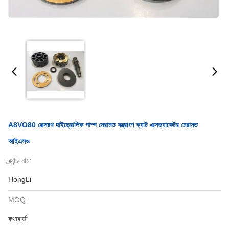
A8VO80 রেক্সরথ হাইড্রোলিক পাম্প মেরামত যন্ত্রাংশ ক্যাট এক্সভ্যাকেটর মেরামত
আইএসও
ব্র্যান্ড নাম:
HongLi
MOQ:
কথাবার্তা