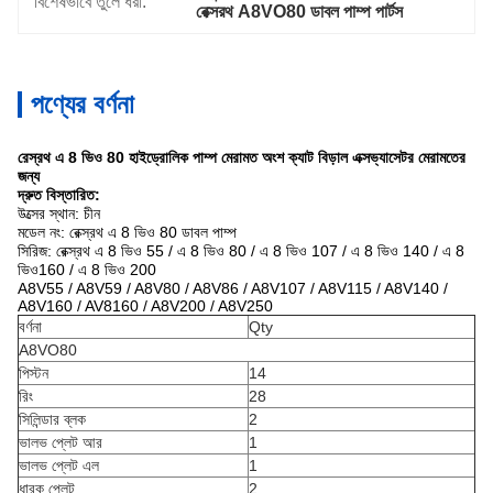
বিশেষভাবে তুলে ধরা:
রেক্সরথ A8VO80 ডাবল পাম্প পার্টস
পণ্যের বর্ণনা
রেস্রথ এ 8 ভিও 80 হাইড্রোলিক পাম্প মেরামত অংশ ক্যাট বিড়াল এক্সভ্যাসেটর মেরামতের
জন্য
দ্রুত বিস্তারিত:
উত্সের স্থান: চীন
মডেল নং: রেক্স্রথ এ 8 ভিও 80 ডাবল পাম্প
সিরিজ:
রেক্স্রথ এ 8 ভিও 55 / এ 8 ভিও 80 / এ 8 ভিও 107 / এ 8 ভিও 140 / এ 8
ভিও160 / এ 8 ভিও 200
A8V55 / A8V59 / A8V80 / A8V86 / A8V107 / A8V115 / A8V140 /
A8V160 / AV8160 / A8V200 / A8V250
বর্ণনা
Qty
A8VO80
পিস্টন
14
রিং
28
সিলিন্ডার ব্লক
2
ভালভ প্লেট আর
1
ভালভ প্লেট এল
1
ধারক প্লেট
2