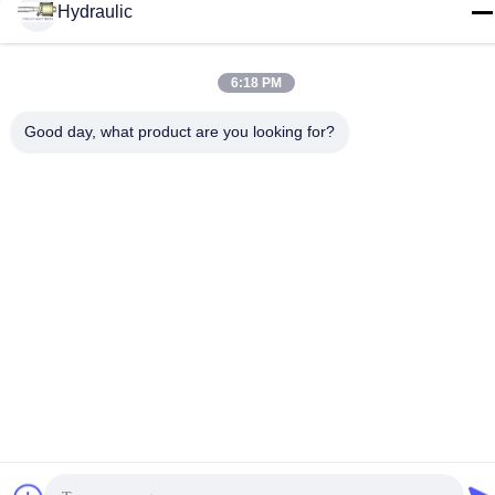
Hydraulic
ই-মেইল
admin@hlhydraulics.com
6:18 PM
ঠিকানা:
Good day, what product are you looking for?
ফুড়ং ইন্ডাস্ট্রিয়াল পার্ক, জিশান জেলা, উক্সি সিটি
গোপনীয়তা নীতি
|
সাইটম্যাপ
চীন ভাল মানের জলবাহী পাম্প যন্ত্রাংশ সরবরাহকারী. কপিরাইট © 2019-2026 HongLi
Hydraulic Pump Co.,LtD . সমস্ত অধিকার সংরক্ষিত.