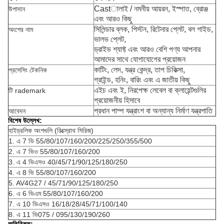
Castালাই / নমনীয় আয়রন, ইস্পাত, ব্রোঞ্জ
উপাদান
এবং আরও কিছু
সিলিন্ডার ব্লক, পিস্টন, রিটেনার প্লেট, বল গাইড,
অংশের নাম
ভালভ প্লেট,
ড্রাইভ শ্যাফ্ট এবং
আরও বেশি পণ্য আপনার
আমাদের সাথে যোগাযোগের প্রয়োজন
কাটিং, লেদ, যন্ত্র কেন্দ্র, তাপ চিকিত্সা,
প্রসেসিং টেকনিক
গ্রাইন্ড, হনিং, বারিং এবং এ জাতীয় কিছু
এইচ এবং ই, নিরপেক্ষ লেবেল বা ক্লায়েন্টগুলির
টি
rademark
প্রয়োজনীয় হিসাবে
প্রধান পাম্প যন্ত্রাংশ বা অন্যান্য নির্মাণ যন্ত্রপাতি
আবেদন
বিশেষ উল্লেখ:
হাইড্রলিক অংশগুলি (রিক্স্রোথ সিরিজ)
1. এ 7 ভি 55/80/107/160/200/225/250/355/500
2. এ 7 ভিও 55/80/107/160/200
3. এ 4 ভিএসও 40/45/71/90/125/180/250
4. এ 8 ভি 55/80/107/160/200
5. AV4G27 / 45/71/90/125/180/250
6. এ 6 ভিএম 55/80/107/160/200
7. এ 10 ভিএসও 16/18/28/45/71/100/140
8. এ 11 ভি075 / 095/130/190/260