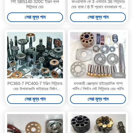
সিই SBS140 320C ইঞ্জিন ব্লক
কাওয়াসাকি কে 3 এসভিডি 36 সিলিন্ডার
সিলিন্ডার হেড
হেড ব্লক / 8 টি প্রধান খননকারক পাম্প
যন্ত্রাংশ কে 3 ভি সিরিজ
সেরা মূল্য পান
সেরা মূল্য পান
ভিডিও
PC360-7 PC400-7 ইঞ্জিন সিলিন্ডার
খননকারী রেক্স্রোথ হাইড্রোলিক পাম্প
হেড উপাদানগুলি লাইবারের নির্মাণ
পার্টস / পিস্টন সেট সিলিন্ডার হেড পার্টস
যন্ত্রপাতি জন্য
সেরা মূল্য পান
সেরা মূল্য পান