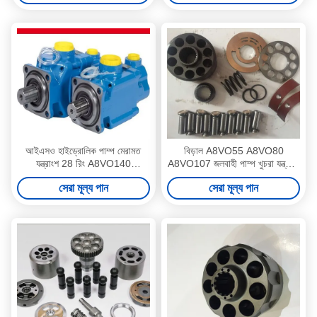
আইএসও হাইড্রোলিক পাম্প মেরামত
বিড়াল A8VO55 A8VO80
যন্ত্রাংশ 28 রিং A8VO140
A8VO107 জলবাহী পাম্প খুচরা যন্ত্রাংশ
A8VO200 A8VO250 Duarble
5 মাসের ওয়্যারেন্টি
সেরা মূল্য পান
সেরা মূল্য পান