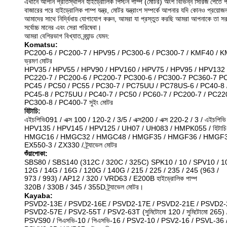
এখানে আপনি প্রতিস্থাপন হাইড্রোলিক পিস্টন পাম্প (মোটর) অংশ বিভিন্ন সিরিজ পেতে প
বাজারের পরে হাইড্রোলিক পাম্প যন্ত্র, মোটর যন্ত্রাংশ সম্পর্কে আপনার যদি কোনও প্রয়োজ
আমাদের সাথে নির্দ্বিধায় যোগাযোগ করুন, আমরা যা প্রস্তুত করছি আমরা আপনাকে তা স
সর্বোচ্চ মানের এবং সেরা পরিষেবা।
আমরা বেশিরভাগ বিখ্যাত ব্র্যান্ড যেমন:
Komatsu:
PC200-6 / PC200-7 / HPV95 / PC300-6 / PC300-7 / KMF40 / 
ভ্রমণ মোটর
HPV35 / HPV55 / HPV90 / HPV160 / HPV75 / HPV95 / HPV132 
PC220-7 / PC200-6 / PC200-7 PC300-6 / PC300-7 PC360-7 P
PC45 / PC50 / PC55 / PC30-7 / PC75UU / PC78US-6 / PC40-8 / P
PC45-8 / PC75UU / PC40-7 / PC50 / PC60-7 / PC200-7 / PC22
PC300-8 / PC400-7 সুইং মোটর
হিটাচি:
এইচপিভি091 / এক্স 100 / 120-2 / 3/5 / এক্স200 / এক্স 220-2 / 3 / এইচপি
HPV135 / HPV145 / HPV125 / UH07 / UH083 / HMPK055 / হিটাচি 11
HMGC16 / HMGC32 / HMGC48 / HMGF35 / HMGF36 / HMGF3
EX550-3 / ZX330 / ট্র্যাভেল মোটর
শুঁয়াপোকা:
SBS80 / SBS140 (312C / 320C / 325C) SPK10 / 10 / SPV10 / 1
12G / 14G / 16G / 120G / 140G / 215 / 225 / 235 / 245 (963 /
973 / 993) / AP12 / 320 / VRD63 / E200B হাইড্রোলিক পাম্প
320B / 330B / 345 / 355D ট্র্যাভেল মোটর।
Kayaba:
PSVD2-13E / PSVD2-16E / PSVD2-17E / PSVD2-21E / PSVD2-
PSVD2-57E / PSV2-55T / PSV2-63T (সুমিটোমো 120 / সুমিটোমো 265) /
PSVS90 / পিএসভি-10 / পিএসভি-16 / PSV2-10 / PSV2-16 / PSVL-36