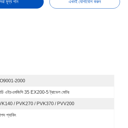
েরা মূল্য পান
এখনই যোগাযোগ করুন
SO9001-2000
টাচি এইচএমজিসি 35 EX200-5 ট্রাভেল মোটর
VK140 / PVK270 / PVK370 / PVV200
াপদ প্যাকিং