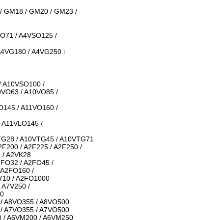
/ GM18 / GM20 / GM23 /
O71 / A4VSO125 /
 A4VG180 / A4VG250।
/ A10VSO100 /
0VO63 / A10VO85 /
O145 / A11VO160 /
 A11VLO145 /
TG28 / A10VTG45 / A10VTG71
2F200 / A2F225 / A2F250 /
2 / A2VK28
2FO32 / A2FO45 /
 A2FO160 /
710 / A2FO1000
 A7V250 /
60
 / A8VO355 / A8VO500
 / A7VO355 / A7VO500
0 / A6VM200 / A6VM250