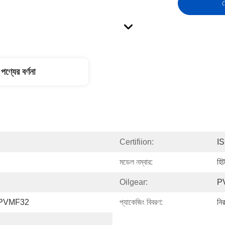
স
পণ্যের বর্ণনা
Certifiion:
I
মডেল নম্বার:
হি
Oilgear:
P
HPVMF32
প্যাকেজিং বিবরণ:
নির