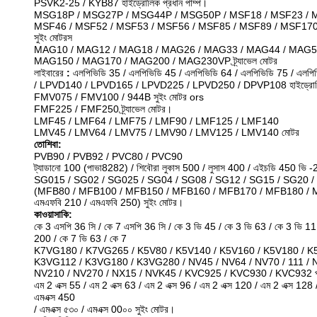
PSVK2-25 / KYB87 হাইড্রোলিক প্রধান পাম্প।
MSG18P / MSG27P / MSG44P / MSG50P / MSF18 / MSF23 / M
MSF46 / MSF52 / MSF53 / MSF56 / MSF85 / MSF89 / MSF170
সুইং মোটরস
MAG10 / MAG12 / MAG18 / MAG26 / MAG33 / MAG44 / MAG5
MAG150 / MAG170 / MAG200 / MAG230VP ট্র্যাভেল মোটর
লাইবারের
:
এলপিভিডি 35 / এলপিভিডি 45 / এলপিভিডি 64 / এলপিভিডি 75 / এলপি
/ LPVD140 / LPVD165 / LPVD225 / LPVD250 / DPVP108 হাইড্রোলি
FMV075 / FMV100 / 944B সুইং মোটর ors
FMF225 / FMF250 ট্র্যাভেল মোটর।
LMF45 / LMF64 / LMF75 / LMF90 / LMF125 / LMF140
LMV45 / LMV64 / LMV75 / LMV90 / LMV125 / LMV140 মোটর
তোশিবা:
PVB90 / PVB92 / PVC80 / PVC90
ট্যাডানো 100 (পাভা8282) / শিবৌরা লুকাস 500 / লুসাস 400 / এইচডি 450 ভি -2
SG015 / SG02 / SG025 / SG04 / SG08 / SG12 / SG15 / SG20 
(MFB80 / MFB100 / MFB150 / MFB160 / MFB170 / MFB180 / 
এমএফবি 210 / এমএফবি 250) সুইং মোটর।
কাওয়াসাকি:
কে 3 এসপি 36 সি / কে 7 এসপি 36 সি / কে 3 ভি 45 / কে 3 ভি 63 / কে 3 ভি 
200 / কে 7 ভি 63 / কে 7
K7VG180 / K7VG265 / K5V80 / K5V140 / K5V160 / K5V180 / K
K3VG112 / K3VG180 / K3VG280 / NV45 / NV64 / NV70 / 111 / 
NV210 / NV270 / NX15 / NVK45 / KVC925 / KVC930 / KVC932 প্রধ
এম 2 এক্স 55 / এম 2 এক্স 63 / এম 2 এক্স 96 / এম 2 এক্স 120 / এম 2 এক্স 128
এমএক্স 450
/ এমএক্স ৫৩০ / এমএক্স 00০০ সুইং মোটর।