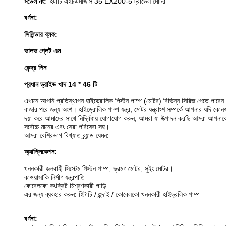
মডেল নং:
হিটাচি এইচএমজিসি 35 EX200-5 ট্রাভেল মোটর
বর্ণনা:
সিলিন্ডার ব্লক:
ভালভ প্লেট এম
কেন্দ্র পিন
প্রধান ড্রাইভ খাদ 14 * 46 টি
এখানে আপনি প্রতিস্থাপন হাইড্রোলিক পিস্টন পাম্প (মোটর) বিভিন্ন সিরিজ পেতে পারেন
বাজার পরে জন্য অংশ।
হাইড্রোলিক পাম্প যন্ত্র, মোটর যন্ত্রাংশ সম্পর্কে আপনার যদি কো
দয়া করে আমাদের সাথে নির্দ্বিধায় যোগাযোগ করুন, আমরা যা উত্পাদন করছি আমরা আপনা
সর্বোচ্চ মানের এবং সেরা পরিষেবা সহ।
আমরা বেশিরভাগ বিখ্যাত ব্র্যান্ড যেমন:
অ্যাপ্লিকেশন:
খননকারী জলবাহী সিস্টেম পিস্টন পাম্প, ভ্রমণ মোটর, সুইং মোটর।
কাওয়াসাকি নির্মাণ যন্ত্রপাতি
কোবেলকো কংক্রিট মিশ্রণকারী গাড়ি
এর জন্য ব্যবহার করুন: হিটাচি / হুন্দাই / কোবেলকো খননকারী হাইড্রলিক পাম্প
বর্ণনা: