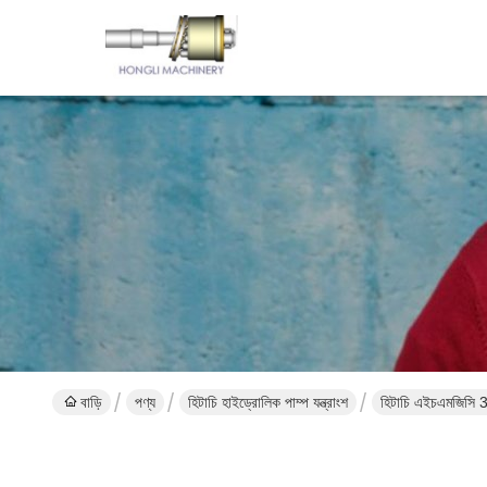
বাড়ি
পণ্য
হিটাচি হাইড্রোলিক পাম্প যন্ত্রাংশ
হিটাচি এইচএমজিসি 3