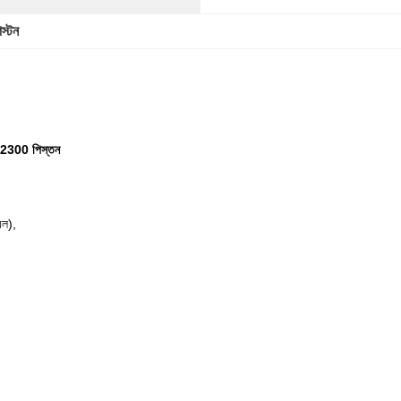
স্টন
 - 2300 পিস্তন
েল),