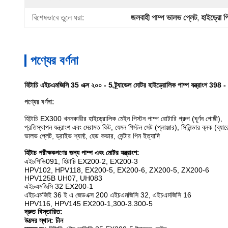
বিশেষভাবে তুলে ধরা:
জলবাহী পাম্প ভালভ প্লেট
, 
হাইড্রো পি
পণ্যের বর্ণনা
হিটাচি এইচএমজিসি 35 এক্স ২০০ - 5 ট্র্যাভেল মোটর হাইড্রোলিক পাম্প যন্ত্রাংশ 398
পণ্যের বর্ণনা:
হিটাচি EX300 খননকারীর হাইড্রোলিক মেইন পিস্টন পাম্প রোটারি গ্রুপ (ঘূর্ণন গোষ্ঠী),
প্রতিস্থাপন যন্ত্রাংশ এবং মেরামত কিট, যেমন পিস্টন সেট (প্লাঞ্জার), সিলিন্ডার ব্লক (ব্যার
ভালভ প্লেট, ড্রাইভ শ্যাফ্ট, হেড কভার, সেন্টার পিন ইত্যাদি
হিটাচ পরীক্ষকগণের জন্য পাম্প এবং মোটর যন্ত্রাংশ:
এইচপিভি091, হিটাচি EX200-2, EX200-3
HPV102, HPV118, EX200-5, EX200-6, ZX200-5, ZX200-6
HPV125B UH07, UH083
এইচএমজিসি 32 EX200-1
এইচএমজিই 36 ই এ জেডএক্স 200 এইচএমজিসি 32, এইচএমজিসি 16
HPV116, HPV145 EX200-1,300-3.300-5
দ্রুত বিস্তারিত:
উত্সের স্থান: চীন