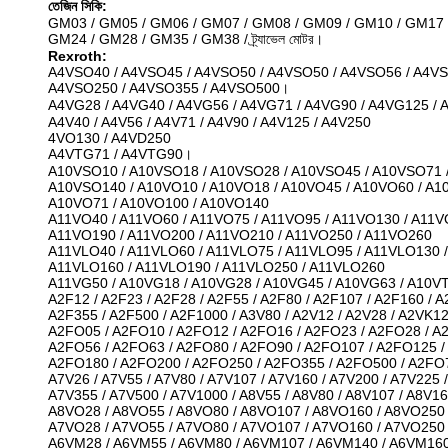
তেজিন সিকি:
GM03 / GM05 / GM06 / GM07 / GM08 / GM09 / GM10 / GM17 
GM24 / GM28 / GM35 / GM38 / ট্র্যাভেল মোটর।
Rexroth:
A4VSO40 / A4VSO45 / A4VSO50 / A4VSO50 / A4VSO56 / A4VS
A4VSO250 / A4VSO355 / A4VSO500।
A4VG28 / A4VG40 / A4VG56 / A4VG71 / A4VG90 / A4VG125 /
A4V40 / A4V56 / A4V71 / A4V90 / A4V125 / A4V250
4VO130 / A4VD250
A4VTG71 / A4VTG90।
A10VSO10 / A10VSO18 / A10VSO28 / A10VSO45 / A10VSO71 
A10VSO140 / A10VO10 / A10VO18 / A10VO45 / A10VO60 / A1
A10VO71 / A10VO100 / A10VO140
A11VO40 / A11VO60 / A11VO75 / A11VO95 / A11VO130 / A11V
A11VO190 / A11VO200 / A11VO210 / A11VO250 / A11VO260
A11VLO40 / A11VLO60 / A11VLO75 / A11VLO95 / A11VLO130 /
A11VLO160 / A11VLO190 / A11VLO250 / A11VLO260
A11VG50 / A10VG18 / A10VG28 / A10VG45 / A10VG63 / A10V
A2F12 / A2F23 / A2F28 / A2F55 / A2F80 / A2F107 / A2F160 / A
A2F355 / A2F500 / A2F1000 / A3V80 / A2V12 / A2V28 / A2VK1
A2FO05 / A2FO10 / A2FO12 / A2FO16 / A2FO23 / A2FO28 / A
A2FO56 / A2FO63 / A2FO80 / A2FO90 / A2FO107 / A2FO125 /
A2FO180 / A2FO200 / A2FO250 / A2FO355 / A2FO500 / A2FO
A7V26 / A7V55 / A7V80 / A7V107 / A7V160 / A7V200 / A7V225 /
A7V355 / A7V500 / A7V1000 / A8V55 / A8V80 / A8V107 / A8V1
A8VO28 / A8VO55 / A8VO80 / A8VO107 / A8VO160 / A8VO250
A7VO28 / A7VO55 / A7VO80 / A7VO107 / A7VO160 / A7VO250
A6VM28 / A6VM55 / A6VM80 / A6VM107 / A6VM140 / A6VM16