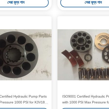
সেরা মূল্য পান
সেরা মূল্য পান
Compatibility
ertified Hydraulic Pump Parts
ISO9001 Certified Hydraulic 
Pressure 1000 PSI for K3V180
with 1000 PSI Max Pressure 
Pump Model
Pump Model