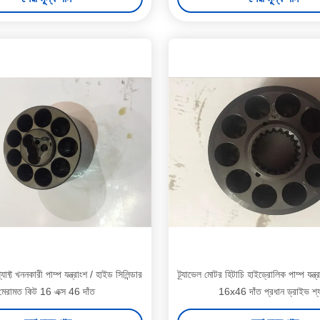
াফ্ট খননকারী পাম্প যন্ত্রাংশ / হাইড সিলিন্ডার
ট্র্যাভেল মোটর হিটাচি হাইড্রোলিক পাম্প য
মেরামত কিট 16 এক্স 46 দাঁত
16x46 দাঁত প্রধান ড্রাইভ শ্যা