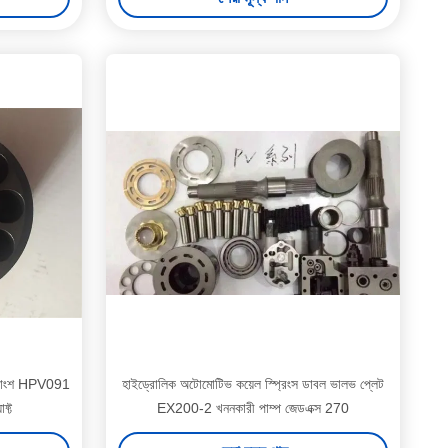
ন্ত্রাংশ HPV091
হাইড্রোলিক অটোমোটিভ কয়েল স্প্রিংস ডাবল ভালভ প্লেট
ফ্ট
EX200-2 খননকারী পাম্প জেডএক্স 270