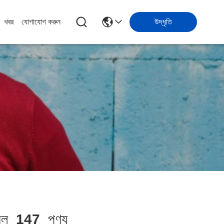
খবর
যোগাযোগ করুন
উদ্ধৃতি
িল
147
পণ্য