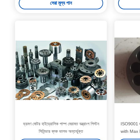
সেরা মূল্য পান
ভ্রমণ মোটর হাইড্রোলিক পাম্প মেরামত যন্ত্রাংশ পিস্টন
ISO9001 C
সিলিন্ডার ব্লক ভালভ অন্তর্ভুক্ত
with Max 