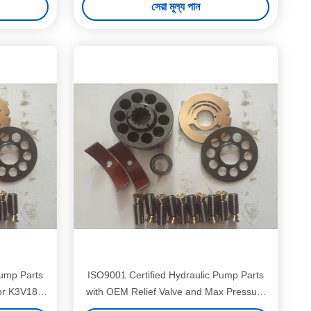
সেরা মূল্য পান
Pump Parts
ISO9001 Certified Hydraulic Pump Parts
for K3V180
with OEM Relief Valve and Max Pressure
1000 PSI