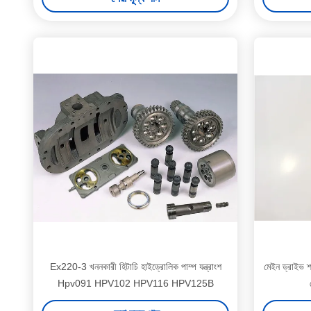
Ex220-3 খননকারী হিটাচি হাইড্রোলিক পাম্প যন্ত্রাংশ
মেইন ড্রাইভ শ্য
Hpv091 HPV102 HPV116 HPV125B