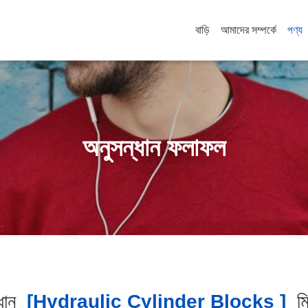
বাড়ি
আমাদের সম্পর্কে
পণ্য
অনুসন্ধান ফলাফল
ধান
[hydraulic Cylinder Blocks ]
ম