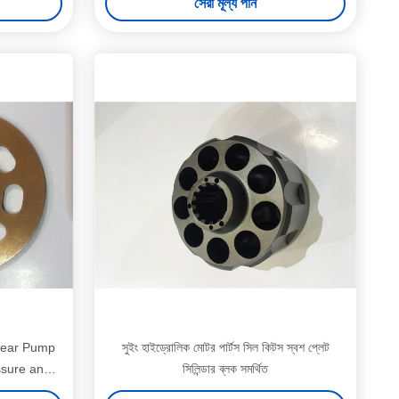
সেরা মূল্য পান
Gear Pump
সুইং হাইড্রোলিক মোটর পার্টস সিল কিটস স্বশ প্লেট
ssure and
সিলিন্ডার ব্লক সমর্থিত
/GM38