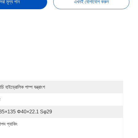
েরা মূল্য পান
এখনই যোগাযোগ করুন
াচি হাইড্রোলিক পাম্প যন্ত্রাংশ
ন
35×135 Φ40×22.1 Sφ29
াপদ প্যাকিং