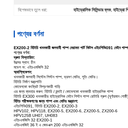
বিশেষভাবে তুলে ধরা:
হাইড্রোলিক সিলিন্ডার ব্লক
, 
হাইড্রো প
পণ্যের বর্ণনা
EX200-2 হিটাচি খননকারী জলবাহী পাম্প মেরামত পার্ট কিটস এইচপিভি091 মেইন পাম্প
পণ্যের বর্ণনা:
দ্রুত বিস্তারিত:
উত্সের স্থান: চীন
মডেল নং:
এইচএমজিসি 32
অ্যাপ্লিকেশন:
খননকারী জলবাহী সিস্টেম পিস্টন পাম্প, ভ্রমণ মোটর, সুইং মোটর।
হিটাচি নির্মাণ যন্ত্রপাতি
কোবেলকো কংক্রিট মিশ্রণকারী গাড়ি
এর জন্য ব্যবহার করুন: হিটাচি / হুন্দাই / কোবেলকো খননকারী হাইড্রলিক পাম্প
হিটাচি EX300 খননকারীর হাইড্রোলিক মেইন পিস্টন পাম্প রোটারি গ্রুপ (ঘূর্ণায়মান গোষ্ঠী),
হিটাচ পরীক্ষকগণের জন্য পাম্প এবং মোটর যন্ত্রাংশ:
এইচপিভি091, হিটাচি EX200-2, EX200-3
HPV102, HPV118, EX200-5, EX200-6, ZX200-5, ZX200-6
HPV125B UH07, UH083
এইচএমজিসি 32 EX200-1
এইচএমজিই 36 ই এ জেডএক্স 200 এইচএমজিসি 32