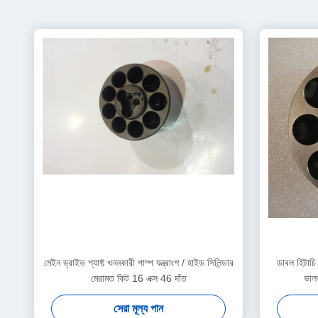
মেইন ড্রাইভ শ্যাফ্ট খননকারী পাম্প যন্ত্রাংশ / হাইড সিলিন্ডার
ডাবল হিটাচি 
মেরামত কিট 16 এক্স 46 দাঁত
ভালভ
সেরা মূল্য পান