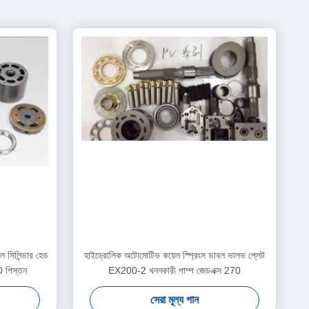
 সিলিন্ডার হেড
হাইড্রোলিক অটোমোটিভ কয়েল স্প্রিংস ডাবল ভালভ প্লেট
0 পিস্তন
EX200-2 খননকারী পাম্প জেডএক্স 270
সেরা মূল্য পান