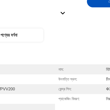
স
পণ্যের বর্ণনা
নাম:
হিট
উৎপত্তি স্থল:
চী
/PVV200
কেন্দ্র পিন:
Φ
প্যাকেজিং বিবরণ:
নির