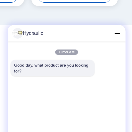
Hydraulic
দ্রুত যোগাযোগ
10:59 AM
টেলিফোন:
Good day, what product are you looking 
for?
86-139-12460468
ই-মেইল
admin@hlhydraulics.com
ঠিকানা:
ফুড়ং ইন্ডাস্ট্রিয়াল পার্ক, জিশান জেলা, উক্সি সিটি