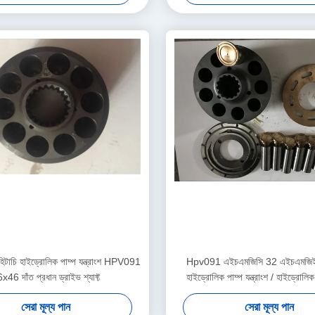
 হিটাচি হাইড্রোলিক পাম্প যন্ত্রাংশ HPV091
Hpv091 এইচএমজিসি 32 এইচএমজিই 
x46 দাঁত প্রধান ড্রাইভ শ্যাফ্ট
হাইড্রোলিক পাম্প যন্ত্রাংশ / হাইড্রোলি
যন্ত্রাংশ
সেরা মূল্য পান
সেরা মূল্য পান