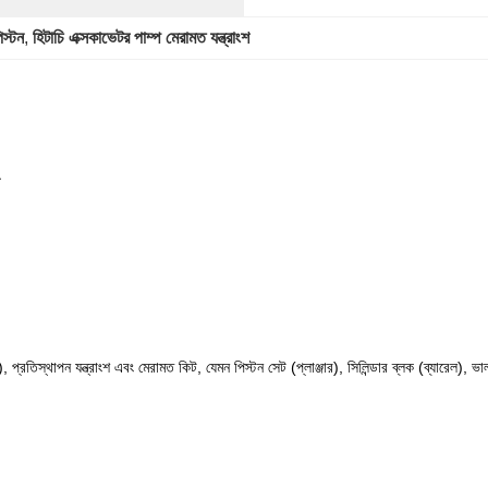
িস্টন
, 
হিটাচি এক্সকাভেটর পাম্প মেরামত যন্ত্রাংশ
 প্রতিস্থাপন যন্ত্রাংশ এবং মেরামত কিট, যেমন পিস্টন সেট (প্লাঞ্জার), সিলিন্ডার ব্লক (ব্যারেল), ভাল