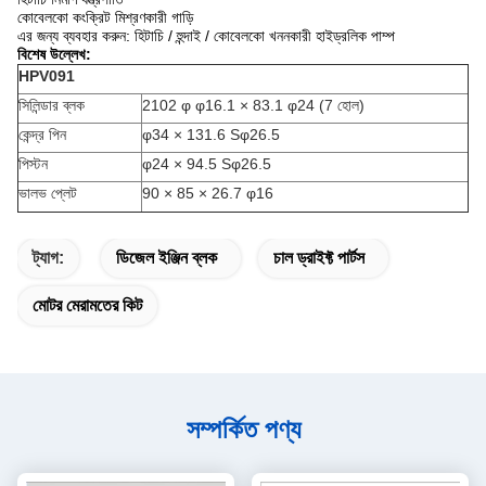
কোবেলকো কংক্রিট মিশ্রণকারী গাড়ি
এর জন্য ব্যবহার করুন: হিটাচি / হুন্দাই / কোবেলকো খননকারী হাইড্রলিক পাম্প
বিশেষ উল্লেখ:
HPV091
সিলিন্ডার ব্লক
2102 φ φ16.1 × 83.1 φ24 (7 হোল)
কেন্দ্র পিন
φ34 × 131.6 Sφ26.5
পিস্টন
φ24 × 94.5 Sφ26.5
ভালভ প্লেট
90 × 85 × 26.7 φ16
ট্যাগ:
ডিজেল ইঞ্জিন ব্লক
চাল ড্রাইফ্ট পার্টস
মোটর মেরামতের কিট
সম্পর্কিত পণ্য