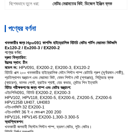
বিশেষভাবে তুলে ধরা:
মোটর মেরামতের কিট
, 
ডিজেল ইঞ্জিন ব্লক
পণ্যের বর্ণনা
খননকারীর জন্য Hpv091 কাপলিং হাইড্রোলিক হিটাচি মোটর পার্টস মেরামত কিটগুলি
Ex120-2 / Ex200-3 / EX200-2
পণ্যের বর্ণনা:
দ্রুত বিস্তারিত:
উত্সের স্থান: চীন
মডেল নং:
HPV091, EX200-2, EX200-3, EX120-2
হিটাচি এক্স ২০০ খননকারীর হাইড্রোলিক মেইন পিস্টন পাম্প রোটারি গ্রুপ (ঘূর্ণায়মান গোষ্ঠী),
প্রতিস্থাপন যন্ত্রাংশ এবং মেরামত কিট, যেমন পিস্টন সেট (প্লাঞ্জার), সিলিন্ডার ব্লক
(ব্যারেল), ভালভ প্লেট, ড্রাইভ শ্যাফ্ট, হেড কভার, সেন্টার পিন ইত্যাদি
হিটাচ পরীক্ষকগণের জন্য পাম্প এবং মোটর যন্ত্রাংশ:
এইচপিভি091, হিটাচি EX200-2, EX200-3
HPV102, HPV118, EX200-5, EX200-6, ZX200-5, ZX200-6
HPV125B UH07, UH083
এইচএমজিসি 32 EX200-1
এইচএমজিই 36 ই এ জেডএক্স 200 200
HPV116, HPV145 EX200-1,300-3.300-5
অ্যাপ্লিকেশন:
খননকারী জলবাহী সিস্টেম পিস্টন পাম্প, ভ্রমণ মোটর, সুইং মোটর।
হিটাচি নির্মাণ যন্ত্রপাতি