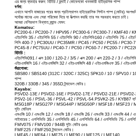
এর জন্য ব্যবহার করুন: হিটাচি / হুন্দাই / কোবেলকো খননকারী হাইড্রলিক পাম্প
বর্ণনা:
এখানে আপনি বাজারের পরের জন্য প্রতিস্থাপন হাইড্রোলিক পিস্টন পাম্প (মোটর) অংশগুল
সর্বোচ্চ মানের এবং সেরা পরিষেবা দিয়ে যা উত্পাদন করছি তার সব সরবরাহ করতে চাই।
আমরা বেশিরভাগ বিখ্যাত ব্র্যান্ড যেমন:
Komatsu:
PC200-6 / PC200-7 / HPV95 / PC300-6 / PC300-7 / KMF40 / KMF
এইচপিভি 35 / এইচপিভি 55 / এইচপিভি 90 / এইচপিভি160 / এইচপিভি 75 / এইচপ
পিসি 400-7 ) PC30UU / PC35MR / PC45 / PC50 / PC55 / PC30-7 
PC45-8 / PC75UU / PC40-7 / PC50 / PC60-7 / PC200-7 / PC220
হিটাচি
:
এইচপিভি091 / এক্স 100 / 120-2 / 3/5 / এক্স 200 / এক্স 220-2 / 3 / এইচপি
এইচএমজিসি 16 / এইচএমজিসি 32 / এইচএমজিসি 48 / এইচএমজিএফ 35 / এইচএমজি
শুঁয়াপোকা:
SBS80 / SBS140 (312C / 320C / 325C) SPK10 / 10 / SPV10 / 10 (
পাম্প
320B / 330B / 345 / 355D ট্র্যাভেল মোটর।
Kayaba:
PSVD2-13E / PSVD2-16E / PSVD2-17E / PSVD2-21E / PSVD2-26E 
PSV2-16 / PSVL-36 / PSVL-42 / PSVL-54.PSVK2-25 / KYB87 হাইড্রো
MSG18P / MSG27P / MSG44P / MSG50P / MSF18 / MSF23 / M
সুইং মোটরস
এমএজি 10 / এমএজি 12 / এমএজি 18 / এমএজি 26 / এমএজি 33 / এমএজি 44 / এম
লাইবারের
:
এলপিভিডি 35 / এলপিভিডি 45 / এলপিভিডি 64 / এলপিভিডি 75 / এলপিভ
FMV075 / FMV100 / 944B সুইং মোটর ors
FMF225 / FMF250 ট্র্যাভেল মোটর।
LMF45 / LMF64 / LMF75 / LMF90 / LMF125 / LMF140