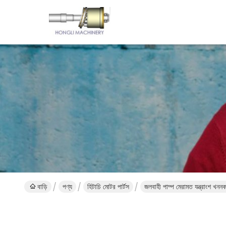
বাড়ি
পণ্য
হিটাচি মোটর পার্টস
জলবাহী পাম্প মেরামত যন্ত্রাংশ খননক