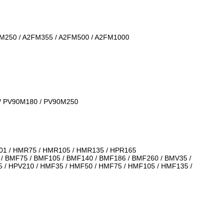
FM250 / A2FM355 / A2FM500 / A2FM1000
 / PV90M180 / PV90M250
-01 / HMR75 / HMR105 / HMR135 / HPR165
5 / BMF75 / BMF105 / BMF140 / BMF186 / BMF260 / BMV35 /
5 / HPV210 / HMF35 / HMF50 / HMF75 / HMF105 / HMF135 /