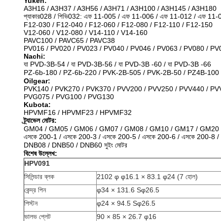
Yuken:
A3H16 / A3H37 / A3H56 / A3H71 / A3H100 / A3H145 / A3H180
প্যাকার028 / পিভি032: এফ 11-005 / এফ 11-006 / এফ 11-012 / এফ 1
F12-030 / F12-040 / F12-060 / F12-080 / F12-110 / F12-150
V12-060 / V12-080 / V14-110 / V14-160
PAVC100 / PAVC65 / PAVC38
PV016 / PV020 / PV023 / PV040 / PV046 / PV063 / PV080 / PV
Nachi:
যা PVD-3B-54 / যা PVD-3B-56 / যা PVD-3B -60 / যা PVD-3B -66
PZ-6b-180 / PZ-6b-220 / PVK-2B-505 / PVK-2B-50 / PZ4B-100 / 
Oilgear:
PVK140 / PVK270 / PVK370 / PVV200 / PVV250 / PVV440 / P
PVG075 / PVG100 / PVG130
Kubota:
HPVMF16 / HPVMF23 / HPVMF32
ট্র্যাভেল মোটর:
GM04 / GM05 / GM06 / GM07 / GM08 / GM10 / GM17 / GM20 
এসকে 200-1 / এসকে 200-3 / এসকে 200-5 / এসকে 200-6 / এসকে 200-8 / এ
DNB08 / DNB50 / DNB60 সুইং মোটর
বিশেষ উল্লেখ:
HPV091
সিলিন্ডার ব্লক
2102 φ φ16.1 × 83.1 φ24 (7 হোল)
কেন্দ্র পিন
φ34 × 131.6 Sφ26.5
পিস্টন
φ24 × 94.5 Sφ26.5
ভালভ প্লেট
90 × 85 × 26.7 φ16