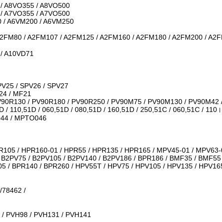
 / A8VO355 / A8VO500
 / A7VO355 / A7VO500
0 / A6VM200 / A6VM250
A2FM80 / A2FM107 / A2FM125 / A2FM160 / A2FM180 / A2FM200 / A2
 / A10VD71
PV25 / SPV26 / SPV27
24 / MF21
V90R130 / PV90R180 / PV90R250 / PV90M75 / PV90M130 / PV90M42
D / 110,51D / 060,51D / 080,51D / 160,51D / 250,51C / 060,51C / 110।
044 / MPTO046
PR105 / HPR160-01 / HPR55 / HPR135 / HPR165 / MPV45-01 / MPV63
0 / B2PV75 / B2PV105 / B2PV140 / B2PV186 / BPR186 / BMF35 / BMF5
5 / BPR140 / BPR260 / HPV55T / HPV75 / HPV105 / HPV135 / HPV16
/78462 /
 / PVH98 / PVH131 / PVH141