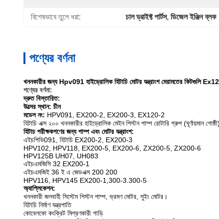
বিশেষভাবে তুলে ধরা:
চাল ড্রাইফ্ট পার্টস
, 
ডিজেল ইঞ্জিন ব্লক
পণ্যের বর্ণনা
খননকারীর জন্য Hpv091
হাইড্রোলিক হিটাচি মোটর যন্ত্রাংশ মেরামতের কিটগুলি 
পণ্যের বর্ণনা:
দ্রুত বিস্তারিত:
উত্সের স্থান: চীন
মডেল নং:
HPV091, EX200-2, EX200-3, EX120-2
হিটাচি এক্স ২০০ খননকারীর হাইড্রোলিক মেইন পিস্টন পাম্প রোটারি গ্রুপ (ঘূর্ণায়মান গোষ্ঠী)
হিটাচ পরীক্ষকগণের জন্য পাম্প এবং মোটর যন্ত্রাংশ:
এইচপিভি091, হিটাচি EX200-2, EX200-3
HPV102, HPV118, EX200-5, EX200-6, ZX200-5, ZX200-6
HPV125B UH07, UH083
এইচএমজিসি 32 EX200-1
এইচএমজিই 36 ই এ জেডএক্স 200 200
HPV116, HPV145 EX200-1,300-3.300-5
অ্যাপ্লিকেশন:
খননকারী জলবাহী সিস্টেম পিস্টন পাম্প, ভ্রমণ মোটর, সুইং মোটর।
হিটাচি নির্মাণ যন্ত্রপাতি
কোবেলকো কংক্রিট মিশ্রণকারী গাড়ি