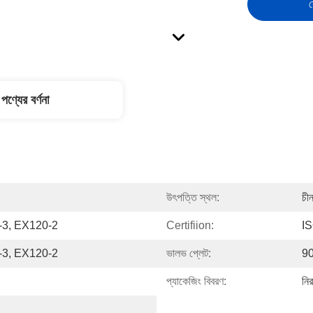
স
পণ্যের বর্ণনা
উৎপত্তি স্থল:
চী
3, EX120-2
Certifiion:
I
3, EX120-2
ভালভ প্লেট:
90
প্যাকেজিং বিবরণ:
নির