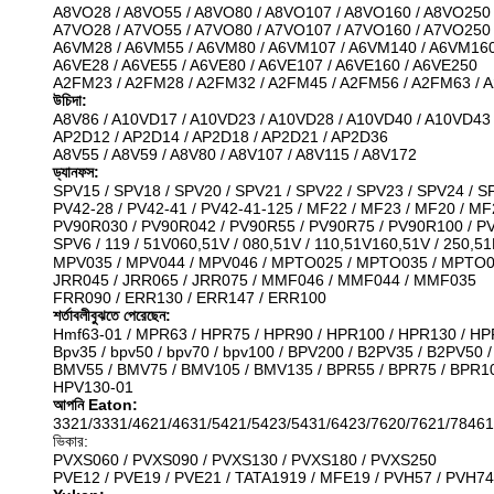
A8VO28 / A8VO55 / A8VO80 / A8VO107 / A8VO160 / A8VO250
A7VO28 / A7VO55 / A7VO80 / A7VO107 / A7VO160 / A7VO250
A6VM28 / A6VM55 / A6VM80 / A6VM107 / A6VM140 / A6VM16
A6VE28 / A6VE55 / A6VE80 / A6VE107 / A6VE160 / A6VE250
A2FM23 / A2FM28 / A2FM32 / A2FM45 / A2FM56 / A2FM63 / 
উচিদা:
A8V86 / A10VD17 / A10VD23 / A10VD28 / A10VD40 / A10VD43
AP2D12 / AP2D14 / AP2D18 / AP2D21 / AP2D36
A8V55 / A8V59 / A8V80 / A8V107 / A8V115 / A8V172
ড্যানফস:
SPV15 / SPV18 / SPV20 / SPV21 / SPV22 / SPV23 / SPV24 / S
PV42-28 / PV42-41 / PV42-41-125 / MF22 / MF23 / MF20 / MF
PV90R030 / PV90R042 / PV90R55 / PV90R75 / PV90R100 / P
SPV6 / 119 / 51V060,51V / 080,51V / 110,51V160,51V / 250,51
MPV035 / MPV044 / MPV046 / MPTO025 / MPTO035 / MPTO
JRR045 / JRR065 / JRR075 / MMF046 / MMF044 / MMF035
FRR090 / ERR130 / ERR147 / ERR100
শর্তাবলীবুঝতে পেরেছেন:
Hmf63-01 / MPR63 / HPR75 / HPR90 / HPR100 / HPR130 / H
Bpv35 / bpv50 / bpv70 / bpv100 / BPV200 / B2PV35 / B2PV5
BMV55 / BMV75 / BMV105 / BMV135 / BPR55 / BPR75 / BPR10
HPV130-01
আপনি Eaton:
3321/3331/4621/4631/5421/5423/5431/6423/7620/7621/78461
ভিকার:
PVXS060 / PVXS090 / PVXS130 / PVXS180 / PVXS250
PVE12 / PVE19 / PVE21 / TATA1919 / MFE19 / PVH57 / PVH74