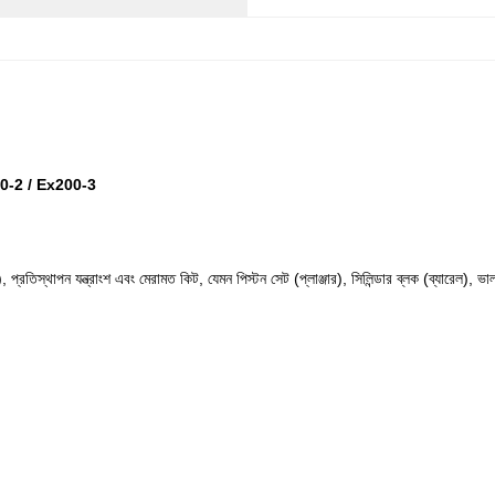
Ex120-2 / Ex200-3
, প্রতিস্থাপন যন্ত্রাংশ এবং মেরামত কিট, যেমন পিস্টন সেট (প্লাঞ্জার), সিলিন্ডার ব্লক (ব্যারেল), ভা