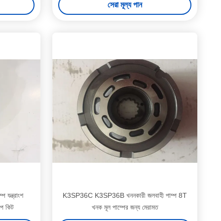
সেরা মূল্য পান
প যন্ত্রাংশ
K3SP36C K3SP36B খননকারী জলবাহী পাম্প 8T
প কিট
খনক মূল পাম্পের জন্য মেরামত