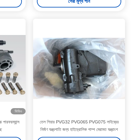
সেরা মূল্য পান
ভিডিও
চ পারফরম্যান্স
তেল গিয়ার PVG32 PVG065 PVG075 লাইব্রের
ছে
নির্মাণ যন্ত্রপাতি জন্য হাইড্রোলিক পাম্প মেরামত যন্ত্রাংশ