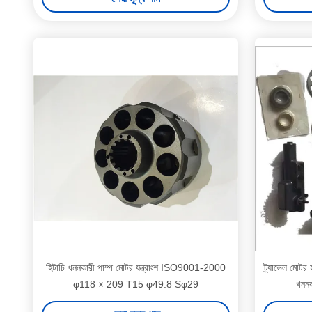
হিটাচি খননকারী পাম্প মোটর যন্ত্রাংশ ISO9001-2000
ট্র্যাভেল মোটর
φ118 × 209 T15 φ49.8 Sφ29
খনন