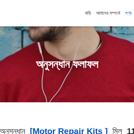
বাড়ি
আমাদের সম্পর্কে
পণ্য
অনুসন্ধান ফলাফল
নুসন্ধান
[motor Repair Kits ]
মিল
1