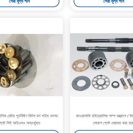
সেরা মূল্য পান
সেরা মূল্য পান
রোলিক মোটর পুনর্নির্মাণ কিটস বল গাইড ভালভ
কাওয়াসাকি হাইড্রোলিক পাম্প যন্ত্রাংশ / উচ্
্লেট সিই আইএসও অন্তর্ভুক্ত
সোয়াশ প্লেট মেরামত করা হচ্