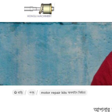
বাড়ি
পণ্য
motor repair kits অনলাইন নির্মাতা
আপনার অ