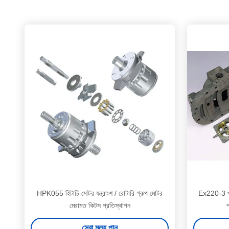
HPK055 হিটাচি মোটর যন্ত্রাংশ / রোটারি গ্রুপ মোটর
Ex220-3 খনন
মেরামত কিটস প্রতিস্থাপন
সেরা মূল্য পান