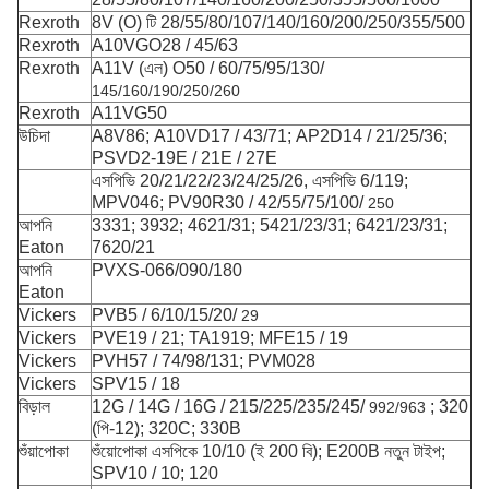
Rexroth
8V (O) টি 28/55/80/107/140/160/200/250/355/500
Rexroth
A10VGO28 / 45/63
Rexroth
A11V (এল) O50 / 60/75/95/130/
145/160/190/250/260
Rexroth
A11VG50
উচিদা
A8V86;
A10VD17 / 43/71;
AP2D14 / 21/25/36;
PSVD2-19E / 21E / 27E
এসপিভি 20/21/22/23/24/25/26, এসপিভি 6/119;
MPV046; PV90R30 / 42/55/75/100/
250
আপনি
3331;
3932;
4621/31;
5421/23/31; 6421/23/31;
Eaton
7620/21
আপনি
PVXS-066/090/180
Eaton
Vickers
PVB5 / 6/10/15/20/
29
Vickers
PVE19 / 21;
TA1919;
MFE15 / 19
Vickers
PVH57 / 74/98/131;
PVM028
Vickers
SPV15 / 18
বিড়াল
12G / 14G / 16G / 215/225/235/245/
;
320
992/963
(পি-12); 320C; 330B
শুঁয়াপোকা
শুঁয়োপোকা এসপিকে 10/10 (ই 200 বি);
E200B নতুন টাইপ;
SPV10 / 10;
120