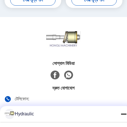
সোশ্যাল মিডিয়া
দ্রুত যোগাযোগ
টেলিফোন:
86-139-12460468
Hydraulic
ই-মেইল