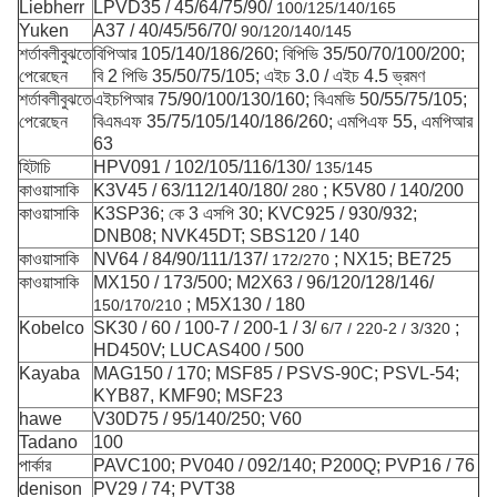
Liebherr
LPVD35 / 45/64/75/90/
100/125/140/165
Yuken
A37 / 40/45/56/70/
90/120/140/145
শর্তাবলীবুঝতে
বিপিআর 105/140/186/260; বিপিভি 35/50/70/100/200;
পেরেছেন
বি 2 পিভি 35/50/75/105; এইচ 3.0 / এইচ 4.5 ভ্রমণ
শর্তাবলীবুঝতে
এইচপিআর 75/90/100/130/160; বিএমভি 50/55/75/105;
পেরেছেন
বিএমএফ 35/75/105/140/186/260; এমপিএফ 55, এমপিআর
63
হিটাচি
HPV091 / 102/105/116/130/
135/145
কাওয়াসাকি
K3V45 / 63/112/140/180/
;
K5V80 / 140/200
280
কাওয়াসাকি
K3SP36;
কে 3 এসপি 30;
KVC925 / 930/932;
DNB08;
NVK45DT;
SBS120 / 140
কাওয়াসাকি
NV64 / 84/90/111/137/
;
NX15;
BE725
172/270
কাওয়াসাকি
MX150 / 173/500;
M2X63 / 96/120/128/146/
;
M5X130 / 180
150/170/210
Kobelco
SK30 / 60 / 100-7 / 200-1 / 3/
;
6/7 / 220-2 / 3/320
HD450V;
LUCAS400 / 500
Kayaba
MAG150 / 170;
MSF85 / PSVS-90C;
PSVL-54;
KYB87, KMF90;
MSF23
hawe
V30D75 / 95/140/250;
V60
Tadano
100
পার্কার
PAVC100;
PV040 / 092/140;
P200Q;
PVP16 / 76
denison
PV29 / 74;
PVT38