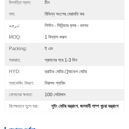
উৎপত্তি স্থল:
চীন
নাম:
বিভিন্ন অংশের মেরামতি কর
درجه:
পিস্টন - সিলিন্ডার ব্লক - ভালভ
MOQ:
1 বিন্যাস করুন
Packing:
ই এম
সরবরাহ:
প্রদানের পরে 1-3 দিন
HYD:
ড্রাইভ মোটর / ট্র্যাভেল মোটর
প্যাকেজিং বিবরণ:
নিরাপদ প্যাকিং
যোগানের ক্ষমতা:
100 সেট/মাস
বিশেষভাবে তুলে ধরা:
সুইং মোটর যন্ত্রাংশ
, 
জলবাহী পাম্প খুচরা যন্ত্রাংশ