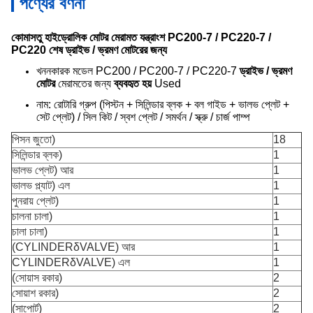
পণ্যের বর্ণনা
কোমাসতু হাইড্রোলিক মোটর মেরামত যন্ত্রাংশ PC200-7 / PC220-7 /
PC220 শেষ ড্রাইভ / ভ্রমণ মোটরের জন্য
খননকারক মডেল PC200 / PC200-7 / PC220-7
ড্রাইভ / ভ্রমণ
মোটর
মেরামতের জন্য
ব্যবহৃত হয়
Used
নাম: রোটারি গ্রুপ (পিস্টন + সিলিন্ডার ব্লক + বল গাইড + ভালভ প্লেট +
সেট প্লেট) / সিল কিট / স্বশ প্লেট / সমর্থন / স্ক্রু / চার্জ পাম্প
পিসন জুতো)
18
সিলিন্ডার ব্লক)
1
ভালভ প্লেট) আর
1
ভালভ প্ল্যাট) এল
1
পুনরায় প্লেট)
1
চালনা চালা)
1
চালা চালা)
1
(CYLINDERδVALVE) আর
1
CYLINDERδVALVE) এল
1
(সোয়াস রকার)
2
সোয়াশ রকার)
2
(সাপোর্ট)
2