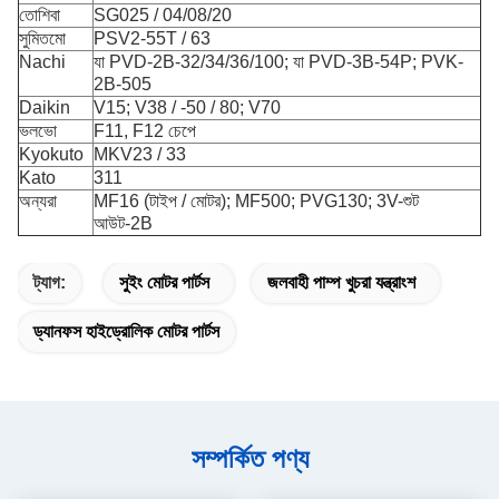
তোশিবা
SG025 / 04/08/20
সুমিতমো
PSV2-55T / 63
Nachi
যা PVD-2B-32/34/36/100; যা PVD-3B-54P;
PVK-
2B-505
Daikin
V15; V38 / -50 / 80; V70
ভলভো
F11, F12 চেপে
Kyokuto
MKV23 / 33
Kato
311
অন্যরা
MF16 (টাইপ / মোটর); MF500;
PVG130;
3V-শুট
আউট-2B
ট্যাগ:
সুইং মোটর পার্টস
জলবাহী পাম্প খুচরা যন্ত্রাংশ
ড্যানফস হাইড্রোলিক মোটর পার্টস
সম্পর্কিত পণ্য