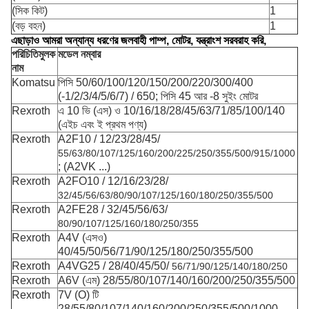
(সিক কিট)
1
(বড় বহন)
1
এছাড়াও আমরা অন্যান্য ধরণের জলবাহী পাম্প, মোটর, যন্ত্রাংশ সরবরাহ করি,
পরিচিতিমুলক
মডেল নম্বার
নাম
Komatsu
পিসি 50/60/100/120/150/200/220/300/400
(-1/2/3/4/5/6/7) / 650; পিসি 45 আর -8 সুইং মোটর
Rexroth
এ 10 ভি (এস) ও 10/16/18/28/45/63/71/85/100/140
(এইচ এবং ই প্রথম পণ্য)
Rexroth
A2F10 / 12/23/28/45/
55/63/80/107/125/160/200/225/250/355/500/915/1000
;
(A2VK ...)
Rexroth
A2FO10 / 12/16/23/28/
32/45/56/63/80/90/107/125/160/180/250/355/500
Rexroth
A2FE28 / 32/45/56/63/
80/90/107/125/160/180/250/355
Rexroth
A4V (এসও)
40/45/50/56/71/90/125/180/250/355/500
Rexroth
A4VG25 / 28/40/45/50/
56/71/90/125/140/180/250
Rexroth
A6V (এম) 28/55/80/107/140/160/200/250/355/500
Rexroth
7V (O) টি
28/55/80/107/140/160/200/250/355/500/1000