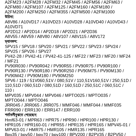
A2FM23 / A2FM28 / A2FM32 / A2FM45 / A2FM56 / A2FM63 /
A2FM80 / A2FM107 / A2FM125 / A2FM160 / A2FM180 /
A2FM200 / A2FM250 / A2FM355 / A2FM500 / A2FM1000
উচিদা:
A8V86 / A10VD17 / A10VD23 / A10VD28 / A10VD40 / A10VD43 /
A10VD71
AP2D12 / AP2D14 / AP2D18 / AP2D21 / AP2D36
A8V55 / A8V59 / A8V80 / A8V107 / A8V115 / A8V172
ড্যানফস:
SPV15 / SPV18 / SPV20 / SPV21 / SPV22 / SPV23 / SPV24 /
SPV25 / SPV26 / SPV27
PV42-28 / PV42-41 / PV42-41-125 / MF22 / MF23 / MF20 / MF24
/ MF21
PV90R030 / PV90R042 / PV90R55 / PV90R75 / PV90R100 /
PV90R130 / PV90R180 / PV90R250 / PV90M75 / PV90M130 /
PV90M42 / PV90M180 / PV90M250
SPV6 / 119 / 51V060,51V / 080,51V / 110,51V160,51V / 250,51D /
110,51D / 060,51D / 080,51D / 160,51D / 250,51C / 060,51C /
110।
MPV035 / MPV044 / MPV046 / MPTO025 / MPTO035 /
MPTO044 / MPTO046
JRR045 / JRR065 / JRR075 / MMF046 / MMF044 / MMF035
FRR090 / ERR130 / ERR147 / ERR100
শর্তাবলীবুঝতে পেরেছেন:
Hmf63-01 / MPR63 / HPR75 / HPR90 / HPR100 / HPR130 /
HPR105 / HPR160-01 / HPR55 / HPR135 / HPR165 / MPV45-01 /
MPV63-01 / HMR75 / HMR105 / HMR135 / HPR165
Bpv35 / bpv50 / bpv70 / bpv100 / BPV200 / B2PV35 / B2PV50 /