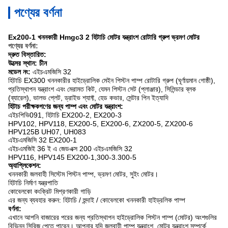
পণ্যের বর্ণনা
Ex200-1
খননকারী
Hmgc3
2
হিটাচি মোটর যন্ত্রাংশ রোটারি গ্রুপ ভ্রমণ মোটর
পণ্যের বর্ণনা:
দ্রুত বিস্তারিত:
উত্সের স্থান: চীন
মডেল নং:
এইচএমজিসি 32
হিটাচি EX300 খননকারীর হাইড্রোলিক মেইন পিস্টন পাম্প রোটারি গ্রুপ (ঘূর্ণায়মান গোষ্ঠী),
প্রতিস্থাপন যন্ত্রাংশ এবং মেরামত কিট, যেমন পিস্টন সেট (প্লাঞ্জার), সিলিন্ডার ব্লক
(ব্যারেল), ভালভ প্লেট, ড্রাইভ শ্যাফ্ট, হেড কভার, সেন্টার পিন ইত্যাদি
হিটাচ পরীক্ষকগণের জন্য পাম্প এবং মোটর যন্ত্রাংশ:
এইচপিভি091, হিটাচি EX200-2, EX200-3
HPV102, HPV118, EX200-5, EX200-6, ZX200-5, ZX200-6
HPV125B UH07, UH083
এইচএমজিসি 32 EX200-1
এইচএমজিই 36 ই এ জেডএক্স 200 এইচএমজিসি 32
HPV116, HPV145 EX200-1,300-3.300-5
অ্যাপ্লিকেশন:
খননকারী জলবাহী সিস্টেম পিস্টন পাম্প, ভ্রমণ মোটর, সুইং মোটর।
হিটাচি নির্মাণ যন্ত্রপাতি
কোবেলকো কংক্রিট মিশ্রণকারী গাড়ি
এর জন্য ব্যবহার করুন: হিটাচি / হুন্দাই / কোবেলকো খননকারী হাইড্রলিক পাম্প
বর্ণনা:
এখানে আপনি বাজারের পরের জন্য প্রতিস্থাপন হাইড্রোলিক পিস্টন পাম্প (মোটর) অংশগুলির
বিভিন্ন সিরিজ পেতে পারেন।
আপনার যদি জলবাহী পাম্প যন্ত্রাংশ, মোটর যন্ত্রাংশ সম্পর্কে