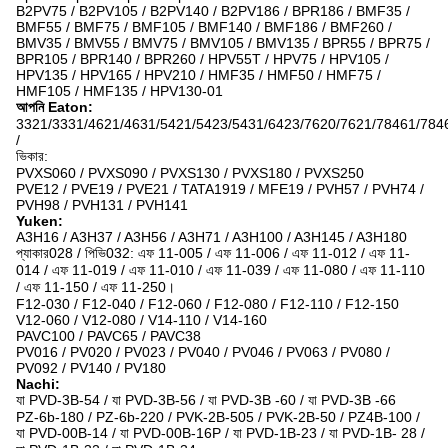
B2PV75 / B2PV105 / B2PV140 / B2PV186 / BPR186 / BMF35 /
BMF55 / BMF75 / BMF105 / BMF140 / BMF186 / BMF260 /
BMV35 / BMV55 / BMV75 / BMV105 / BMV135 / BPR55 / BPR75 /
BPR105 / BPR140 / BPR260 / HPV55T / HPV75 / HPV105 /
HPV135 / HPV165 / HPV210 / HMF35 / HMF50 / HMF75 /
HMF105 / HMF135 / HPV130-01
আপনি Eaton:
3321/3331/4621/4631/5421/5423/5431/6423/7620/7621/78461/784
/
ভিকার:
PVXS060 / PVXS090 / PVXS130 / PVXS180 / PVXS250
PVE12 / PVE19 / PVE21 / TATA1919 / MFE19 / PVH57 / PVH74 /
PVH98 / PVH131 / PVH141
Yuken:
A3H16 / A3H37 / A3H56 / A3H71 / A3H100 / A3H145 / A3H180
প্যাকার028 / পিভি032: এফ 11-005 / এফ 11-006 / এফ 11-012 / এফ 11-
014 / এফ 11-019 / এফ 11-010 / এফ 11-039 / এফ 11-080 / এফ 11-110
/ এফ 11-150 / এফ 11-250।
F12-030 / F12-040 / F12-060 / F12-080 / F12-110 / F12-150
V12-060 / V12-080 / V14-110 / V14-160
PAVC100 / PAVC65 / PAVC38
PV016 / PV020 / PV023 / PV040 / PV046 / PV063 / PV080 /
PV092 / PV140 / PV180
Nachi:
যা PVD-3B-54 / যা PVD-3B-56 / যা PVD-3B -60 / যা PVD-3B -66
PZ-6b-180 / PZ-6b-220 / PVK-2B-505 / PVK-2B-50 / PZ4B-100 /
যা PVD-00B-14 / যা PVD-00B-16P / যা PVD-1B-23 / যা PVD-1B- 28 /