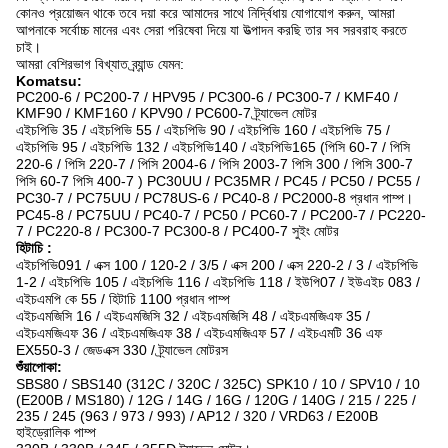
কোনও প্রয়োজন থাকে তবে দয়া করে আমাদের সাথে নির্দ্বিধায় যোগাযোগ করুন, আমরা
আপনাকে সর্বোচ্চ মানের এবং সেরা পরিষেবা দিয়ে যা উত্পাদন করছি তার সব সরবরাহ করতে
চাই।
আমরা বেশিরভাগ বিখ্যাত ব্র্যান্ড যেমন:
Komatsu:
PC200-6 / PC200-7 / HPV95 / PC300-6 / PC300-7 / KMF40 /
KMF90 / KMF160 / KPV90 / PC600-7 ট্র্যাভেল মোটর
এইচপিভি 35 / এইচপিভি 55 / এইচপিভি 90 / এইচপিভি 160 / এইচপিভি 75 /
এইচপিভি 95 / এইচপিভি 132 / এইচপিভি140 / এইচপিভি165 (পিসি 60-7 / পিসি
220-6 / পিসি 220-7 / পিসি 2004-6 / পিসি 2003-7 পিসি 300 / পিসি 300-7
পিসি 60-7 পিসি 400-7 ) PC30UU / PC35MR / PC45 / PC50 / PC55 /
PC30-7 / PC75UU / PC78US-6 / PC40-8 / PC2000-8 প্রধান পাম্প।
PC45-8 / PC75UU / PC40-7 / PC50 / PC60-7 / PC200-7 / PC220-
7 / PC220-8 / PC300-7 PC300-8 / PC400-7 সুইং মোটর
হিটাচি
:
এইচপিভি091 / এক্স 100 / 120-2 / 3/5 / এক্স 200 / এক্স 220-2 / 3 / এইচপিভি
1-2 / এইচপিভি 105 / এইচপিভি 116 / এইচপিভি 118 / ইউপি07 / ইউএইচ 083 /
এইচএমপি কে 55 / হিটাচি 1100 প্রধান পাম্প
এইচএমজিসি 16 / এইচএমজিসি 32 / এইচএমজিসি 48 / এইচএমজিএফ 35 /
এইচএমজিএফ 36 / এইচএমজিএফ 38 / এইচএমজিএফ 57 / এইচএমটি 36 এফ
EX550-3 / জেডএক্স 330 / ট্র্যাভেল মোটরস
শুঁয়াপোকা:
SBS80 / SBS140 (312C / 320C / 325C) SPK10 / 10 / SPV10 / 10
(E200B / MS180) / 12G / 14G / 16G / 120G / 140G / 215 / 225 /
235 / 245 (963 / 973 / 993) / AP12 / 320 / VRD63 / E200B
হাইড্রোলিক পাম্প