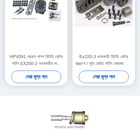
HPV091 প্রধান পাম্প হিটাচি মোটর
Ex220-3 খননকারী হিটাচি মোটর
পার্টস EX200-2 খননকারীর পাম্প
যন্ত্রাংশ / সুইং মোটর পার্টস মেরামত কিটস
মেরামত Repair
Hpv091
সেরা মূল্য পান
সেরা মূল্য পান