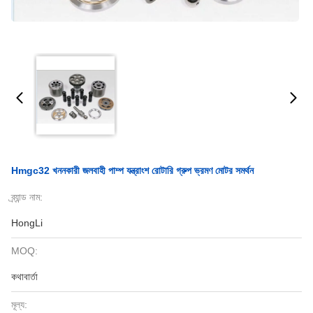
Hmgc32 খননকারী জলবাহী পাম্প যন্ত্রাংশ রোটারি গ্রুপ ভ্রমণ মোটর সমর্থন
ব্র্যান্ড নাম:
HongLi
MOQ:
কথাবার্তা
মূল্য: