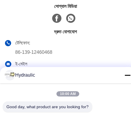
সোশ্যাল মিডিয়া
দ্রুত যোগাযোগ
টেলিফোন:
86-139-12460468
ই-মেইল
admin@hlhydraulics.com
Hydraulic
ঠিকানা:
ফুড়ং ইন্ডাস্ট্রিয়াল পার্ক, জিশান জেলা, উক্সি সিটি
10:00 AM
Good day, what product are you looking for?
গোপনীয়তা নীতি
|
সাইটম্যাপ
চীন ভাল মানের জলবাহী পাম্প যন্ত্রাংশ সরবরাহকারী. কপিরাইট © 2019-2026 HongLi
Hydraulic Pump Co.,LtD . সমস্ত অধিকার সংরক্ষিত.