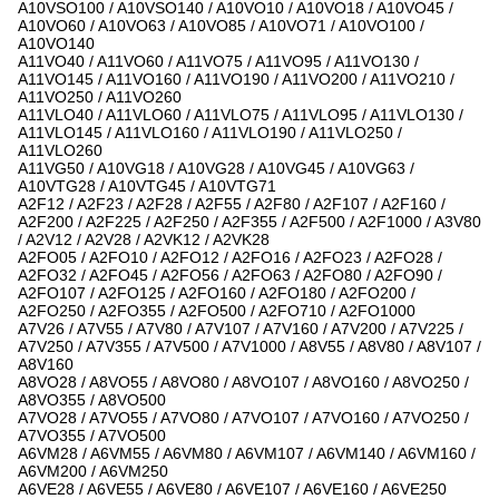
A10VSO100 / A10VSO140 / A10VO10 / A10VO18 / A10VO45 /
A10VO60 / A10VO63 / A10VO85 / A10VO71 / A10VO100 /
A10VO140
A11VO40 / A11VO60 / A11VO75 / A11VO95 / A11VO130 /
A11VO145 / A11VO160 / A11VO190 / A11VO200 / A11VO210 /
A11VO250 / A11VO260
A11VLO40 / A11VLO60 / A11VLO75 / A11VLO95 / A11VLO130 /
A11VLO145 / A11VLO160 / A11VLO190 / A11VLO250 /
A11VLO260
A11VG50 / A10VG18 / A10VG28 / A10VG45 / A10VG63 /
A10VTG28 / A10VTG45 / A10VTG71
A2F12 / A2F23 / A2F28 / A2F55 / A2F80 / A2F107 / A2F160 /
A2F200 / A2F225 / A2F250 / A2F355 / A2F500 / A2F1000 / A3V80
/ A2V12 / A2V28 / A2VK12 / A2VK28
A2FO05 / A2FO10 / A2FO12 / A2FO16 / A2FO23 / A2FO28 /
A2FO32 / A2FO45 / A2FO56 / A2FO63 / A2FO80 / A2FO90 /
A2FO107 / A2FO125 / A2FO160 / A2FO180 / A2FO200 /
A2FO250 / A2FO355 / A2FO500 / A2FO710 / A2FO1000
A7V26 / A7V55 / A7V80 / A7V107 / A7V160 / A7V200 / A7V225 /
A7V250 / A7V355 / A7V500 / A7V1000 / A8V55 / A8V80 / A8V107 /
A8V160
A8VO28 / A8VO55 / A8VO80 / A8VO107 / A8VO160 / A8VO250 /
A8VO355 / A8VO500
A7VO28 / A7VO55 / A7VO80 / A7VO107 / A7VO160 / A7VO250 /
A7VO355 / A7VO500
A6VM28 / A6VM55 / A6VM80 / A6VM107 / A6VM140 / A6VM160 /
A6VM200 / A6VM250
A6VE28 / A6VE55 / A6VE80 / A6VE107 / A6VE160 / A6VE250