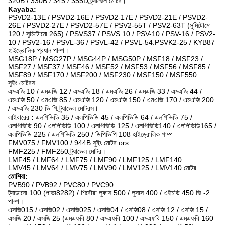
320B / 330B / 345 / 355D ট্র্যাভেল মোটর।
Kayaba:
PSVD2-13E / PSVD2-16E / PSVD2-17E / PSVD2-21E / PSVD2-
26E / PSVD2-27E / PSVD2-57E / PSV2-55T / PSV2-63T (সুমিটোমো
120 / সুমিটোমো 265) / PSVS37 / PSVS 10 / PSV-10 / PSV-16 / PSV2-
10 / PSV2-16 / PSVL-36 / PSVL-42 / PSVL-54.PSVK2-25 / KYB87
হাইড্রোলিক প্রধান পাম্প।
MSG18P / MSG27P / MSG44P / MSG50P / MSF18 / MSF23 /
MSF27 / MSF37 / MSF46 / MSF52 / MSF53 / MSF56 / MSF85 /
MSF89 / MSF170 / MSF200 / MSF230 / MSF150 / MSF550
সুইং মোটরস
এমএজি 10 / এমএজি 12 / এমএজি 18 / এমএজি 26 / এমএজি 33 / এমএজি 44 /
এমএজি 50 / এমএজি 85 / এমএজি 120 / এমএজি 150 / এমএজি 170 / এমএজি 200
/ এমএজি 230 ভি পি ট্র্যাভেল মোটরস।
লাইবারের
:
এলপিভিডি 35 / এলপিভিডি 45 / এলপিভিডি 64 / এলপিভিডি 75 /
এলপিভিডি 90 / এলপিভিডি 100 / এলপিভিডি 125 / এলপিভিডি140 / এলপিভিডি165 /
এলপিভিডি 225 / এলপিভিডি 250 / ডিপিভিপি 108 হাইড্রোলিক পাম্প
FMV075 / FMV100 / 944B সুইং মোটর ors
FMF225 / FMF250 ট্র্যাভেল মোটর।
LMF45 / LMF64 / LMF75 / LMF90 / LMF125 / LMF140
LMV45 / LMV64 / LMV75 / LMV90 / LMV125 / LMV140 মোটর
তোশিবা:
PVB90 / PVB92 / PVC80 / PVC90
ট্যাডানো 100 (পাভা8282) / শিবৌরা লুকাস 500 / লুসাস 400 / এইচডি 450 ভি -2
পাম্প।
এসজি015 / এসজি02 / এসজি025 / এসজি04 / এসজি08 / এসজি 12 / এসজি 15 /
এসজি 20 / এসজি 25 (এমএফবি 80 / এমএফবি 100 / এমএফবি 150 / এমএফবি 160