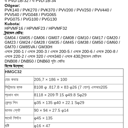
যা PVD-1B-32 / যা PVD-1B-34
Oilgear:
PVK140 / PVK270 / PVK370 / PVV200 / PVV250 / PVV440 /
PVV540 / PVG048 / PVG065
PVG075 / PVG100 / PVG130
Kubota:
HPVMF16 / HPVMF23 / HPVMF32
ট্র্যাভেল মোটর:
GM04 / GM05 / GM06 / GM07 / GM08 / GM10 / GM17 / GM20 /
GM23 / GM24 / GM28 / GM35 / GM45 / GM38 / GM50 / GM60 /
GM70 / GM85VA / GM30H
এসকে 200-1 / এসকে 200-3 / এসকে 200-5 / এসকে 200-6 / এসকে 200-8 /
এসকে 220-2 / এসকে 320 / এসকে340 / এসকে 430 ট্র্যাভেল মোটরস
DNB08 / DNB50 / DNB60 সুইং মোটর
বিশেষ উল্লেখ:
HMGC32
হেড কভার
205,7 × 186 × 100
সিলিন্ডার ব্লক
8108 φ .817.8 × 83 φ26 (7 হোল) এসআর205
প্রধান খাদ
8118 × 209 টি 15 φ49.8 Sφ29
কেন্দ্র পিন
φ35 × 135 φ40 × 22.1 Sφ29
ভালভ প্লেট
90 × 94 × 27.5 φ14
সার্ভো পিস্টন
φ45 × 135
যষ্টি
φ16 × 47