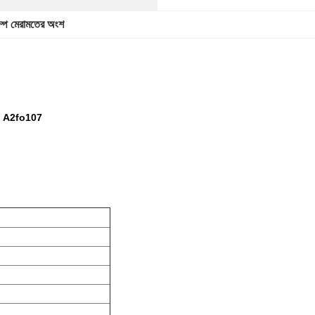
ম্প মেরামতের অংশ
07, A2fo107