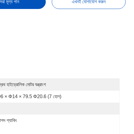
েরা মূল্য পান
এখনই যোগাযোগ করুন
্স্রথ হাইড্রোলিক মোটর যন্ত্রাংশ
6 × Φ14 × 79.5 Φ20.6 (7 হোল)
াপদ প্যাকিং