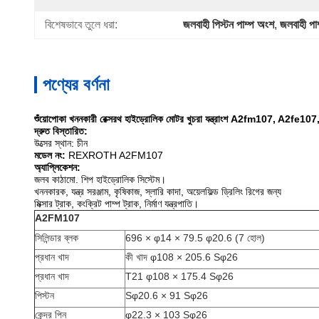
বিশেষভাবে তুলে ধরা:
জলবাহী পিস্টন পাম্প অংশ
, 
জলবাহী পা
পণ্যের বর্ণনা
শুঁয়োপোকা খননকারী রেক্সরথ হাইড্রোলিক মোটর খুচরা যন্ত্রাংশ A2fm107, A2fe1
দ্রুত বিস্তারিত:
উত্সের স্থান: চীন
মডেল নং:
REXROTH A2FM107
অ্যাপ্লিকেশন:
জলব কাঠামো.
শিপ হাইড্রোলিক সিস্টেম।
খননকারক, যন্ত্র সরঞ্জাম, কৃষিকাজ, স্লারি কাদা, অয়েলফিল্ড ড্রিলিং রিগের জন্য
মিক্সার ট্রাক, কংক্রিট পাম্প ট্রাক, নির্মাণ যন্ত্রপাতি।
A2FM107
সিলিন্ডার ব্লক
696 × φ14 × 79.5 φ20.6 (7 হোল)
প্রধান খাদ
কী খাদ φ108 × 205.6 Sφ26
প্রধান খাদ
T21 φ108 × 175.4 Sφ26
পিস্টন
Sφ20.6 × 91 Sφ26
কেন্দ্র পিন
φ22.3 × 103 Sφ26