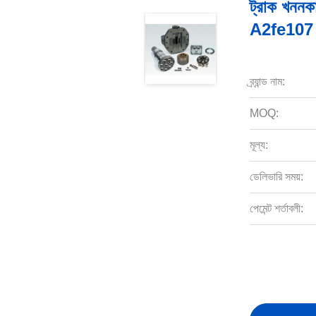
ট্রাক খননক
A2fe107
ব্র্যান্ড নাম:
MOQ:
মূল্য:
ডেলিভারি সময়:
পেমেন্ট শর্তাবলী: