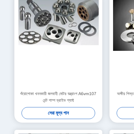
শুঁয়োপোকা খননকারী জলবাহী মোটর যন্ত্রাংশ A6vm107
অক্ষীয় পিস্
বেন্ট পাম্প ড্রাইভ শ্যাফ্ট
সেরা মূল্য পান