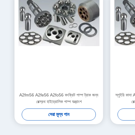
A2fm56 A2fe56 A2fo56 কংক্রিট পাম্প ট্রাক জন্য
স্লুইরি কাদ
রেক্স্রথ হাইড্রোলিক পাম্প যন্ত্রাংশ
রে
সেরা মূল্য পান