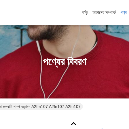
বাড়ি
আমাদের সম্পর্কে
পণ্য
পণ্যের বিবরণ
কনো জলবাহী পাম্প যন্ত্রাংশ A2fm107 A2fe107 A2fo107