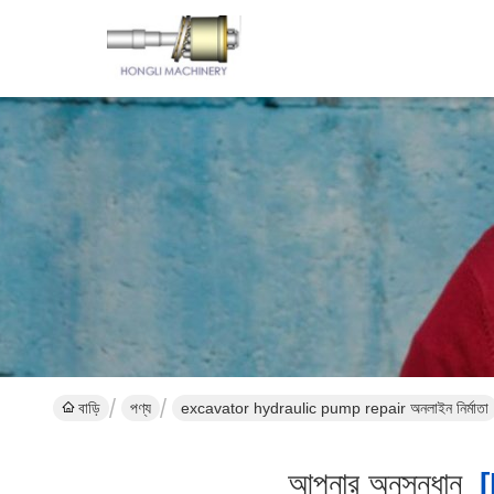
বাড়ি
পণ্য
excavator hydraulic pump repair অনলাইন নির্মাতা
আপনার অনুসন্ধান
[