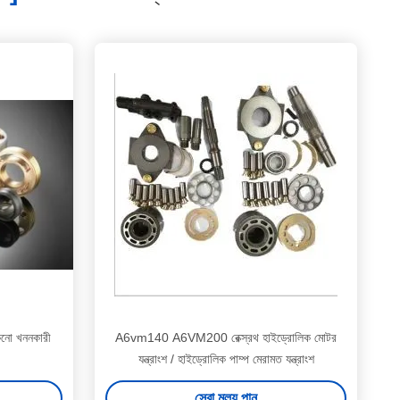
শুকনো খননকারী
A6vm140 A6VM200 রেক্স্রথ হাইড্রোলিক মোটর
যন্ত্রাংশ / হাইড্রোলিক পাম্প মেরামত যন্ত্রাংশ
সেরা মূল্য পান