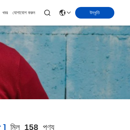
খবর
যোগাযোগ করুন
উদ্ধৃতি
 ]
মিল
158
পণ্য