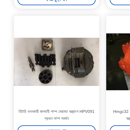
হিটাচি খননকারী জলবাহী পাম্প মেরামত যন্ত্রাংশ HPV091
Hmgc32 Ex
প্রধান পাম্প সমর্থন
যন্