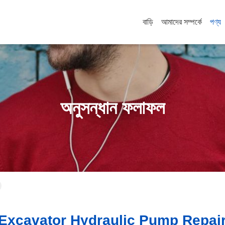
বাড়ি
আমাদের সম্পর্কে
পণ্য
অনুসন্ধান ফলাফল
excavator Hydraulic Pump Repair