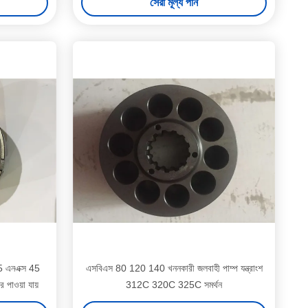
সেরা মূল্য পান
15 এনএক্স 45
এসবিএস 80 120 140 খননকারী জলবাহী পাম্প যন্ত্রাংশ
পাওয়া যায়
312C 320C 325C সমর্থন