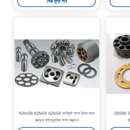
সেরা মূল্য পান
A2fm56 A2fe56 A2fo56 কংক্রিট পাম্প ট্রাক জন্য
SBS80 SBS
রেক্স্রথ হাইড্রোলিক পাম্প যন্ত্রাংশ
3