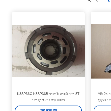
K3SP36C K3SP36B খননকারী জলবাহী পাম্প 8T
পিভি 24 পা
খনক মূল পাম্পের জন্য মেরামত
ব্র্যান্ডের
সেরা মূল্য পান